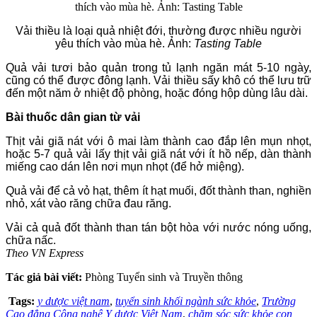
Vải thiều là loại quả nhiệt đới, thường được nhiều người
yêu thích vào mùa hè. Ảnh:
Tasting Table
Quả vải tươi bảo quản trong tủ lạnh ngăn mát 5-10 ngày,
cũng có thể được đông lạnh. Vải thiều sấy khô có thể lưu trữ
đến một năm ở nhiệt độ phòng, hoặc đóng hộp dùng lâu dài.
Bài thuốc dân gian từ vải
Thịt vải giã nát với ô mai làm thành cao đắp lên mụn nhọt,
hoặc 5-7 quả vải lấy thịt vải giã nát với ít hồ nếp, dàn thành
miếng cao dán lên nơi mụn nhọt (để hở miệng).
Quả vải để cả vỏ hạt, thêm ít hạt muối, đốt thành than, nghiền
nhỏ, xát vào răng chữa đau răng.
Vải cả quả đốt thành than tán bột hòa với nước nóng uống,
chữa nấc.
Theo VN Express
Tác giả bài viết:
Phòng Tuyển sinh và Truyền thông
Tags:
y dược việt nam
,
tuyển sinh khối ngành sức khỏe
,
Trường
Cao đẳng Công nghệ Y dược Việt Nam
,
chăm sóc sức khỏe con