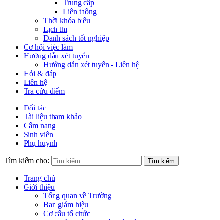
Trung cấp
Liên thông
Thời khóa biểu
Lịch thi
Danh sách tốt nghiệp
Cơ hội việc làm
Hướng dẫn xét tuyển
Hướng dẫn xét tuyển - Liên hệ
Hỏi & đáp
Liên hệ
Tra cứu điểm
Đối tác
Tài liệu tham khảo
Cẩm nang
Sinh viên
Phụ huynh
Tìm kiếm cho:
Trang chủ
Giới thiệu
Tổng quan về Trường
Ban giám hiệu
Cơ cấu tổ chức