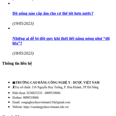
Đồ uống nào cấp ẩm cho cơ thể tốt hơn nước?
(19/05/2023)
Những ai dễ bị đột quỵ khi thời tiết nắng nóng như “đổ
lửa”?
(18/05/2023)
Thông tin liên hệ
🏫
TRƯỜNG CAO ĐẲNG CÔNG NGHỆ Y - DƯỢC VIỆT NAM
🎗️Trụ sở chính: 116 Nguyễn Huy Tưởng, P. Hòa Khánh, TP Đà Nẵng
Điện thoại: 0236625333 - 0899519666
Hotline: 0899519666
Email: congngheyduocvietnam116@gmail.com
Website: https://caodangyduocvietnam.edu.vn/