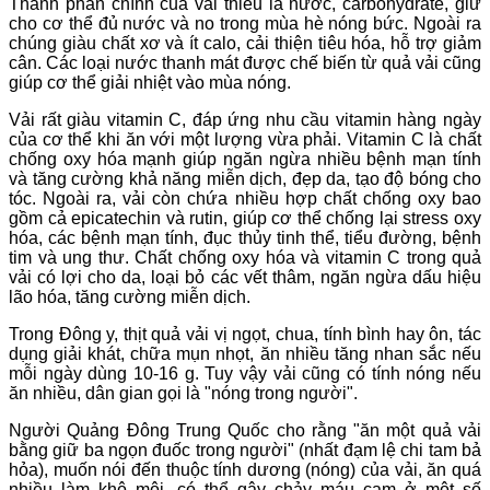
Thành phần chính của vải thiều là nước, carbohydrate, giữ
cho cơ thể đủ nước và no trong mùa hè nóng bức. Ngoài ra
chúng giàu chất xơ và ít calo, cải thiện tiêu hóa, hỗ trợ giảm
cân. Các loại nước thanh mát được chế biến từ quả vải cũng
giúp cơ thể giải nhiệt vào mùa nóng.
Vải rất giàu vitamin C, đáp ứng nhu cầu vitamin hàng ngày
của cơ thể khi ăn với một lượng vừa phải. Vitamin C là chất
chống oxy hóa mạnh giúp ngăn ngừa nhiều bệnh mạn tính
và tăng cường khả năng miễn dịch, đẹp da, tạo độ bóng cho
tóc. Ngoài ra, vải còn chứa nhiều hợp chất chống oxy bao
gồm cả epicatechin và rutin, giúp cơ thể chống lại stress oxy
hóa, các bệnh mạn tính, đục thủy tinh thể, tiểu đường, bệnh
tim và ung thư. Chất chống oxy hóa và vitamin C trong quả
vải có lợi cho da, loại bỏ các vết thâm, ngăn ngừa dấu hiệu
lão hóa, tăng cường miễn dịch.
Trong Đông y, thịt quả vải vị ngọt, chua, tính bình hay ôn, tác
dụng giải khát, chữa mụn nhọt, ăn nhiều tăng nhan sắc nếu
mỗi ngày dùng 10-16 g. Tuy vậy vải cũng có tính nóng nếu
ăn nhiều, dân gian gọi là "nóng trong người".
Người Quảng Đông Trung Quốc cho rằng "ăn một quả vải
bằng giữ ba ngọn đuốc trong người" (nhất đạm lệ chi tam bả
hỏa), muốn nói đến thuộc tính dương (nóng) của vải, ăn quá
nhiều làm khô môi, có thể gây chảy máu cam ở một số