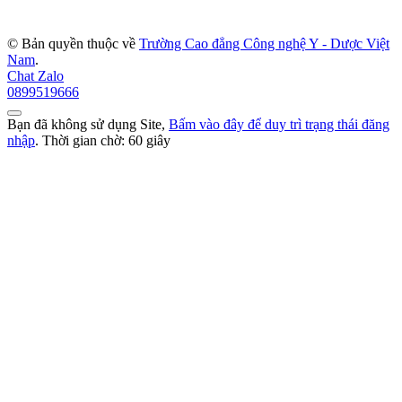
© Bản quyền thuộc về
Trường Cao đẳng Công nghệ Y - Dược Việt
Nam
.
Chat Zalo
0899519666
Bạn đã không sử dụng Site,
Bấm vào đây để duy trì trạng thái đăng
nhập
. Thời gian chờ:
60
giây