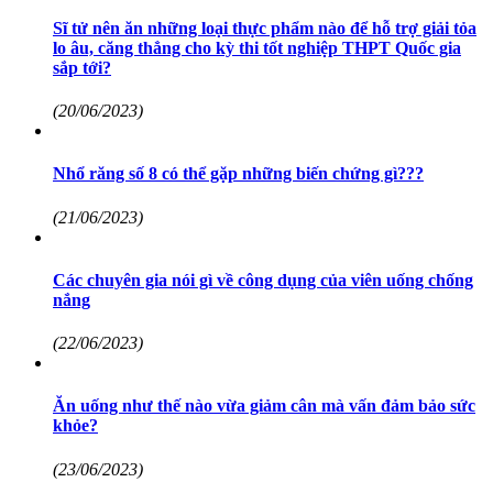
Sĩ tử nên ăn những loại thực phẩm nào để hỗ trợ giải tỏa
lo âu, căng thẳng cho kỳ thi tốt nghiệp THPT Quốc gia
sắp tới?
(20/06/2023)
Nhổ răng số 8 có thể gặp những biến chứng gì???
(21/06/2023)
Các chuyên gia nói gì về công dụng của viên uống chống
nắng
(22/06/2023)
Ăn uống như thế nào vừa giảm cân mà vấn đảm bảo sức
khỏe?
(23/06/2023)