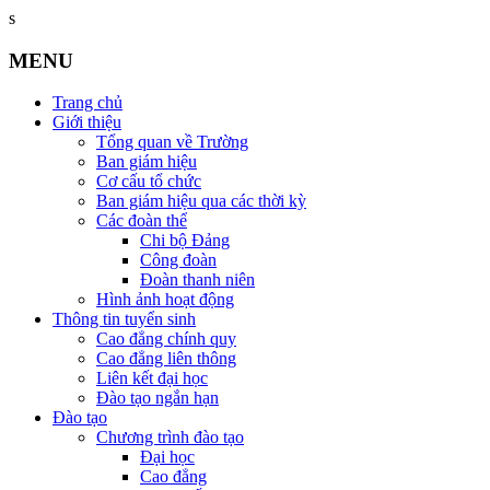
s
MENU
Trang chủ
Giới thiệu
Tổng quan về Trường
Ban giám hiệu
Cơ cấu tổ chức
Ban giám hiệu qua các thời kỳ
Các đoàn thể
Chi bộ Đảng
Công đoàn
Đoàn thanh niên
Hình ảnh hoạt động
Thông tin tuyển sinh
Cao đẳng chính quy
Cao đẳng liên thông
Liên kết đại học
Đào tạo ngắn hạn
Đào tạo
Chương trình đào tạo
Đại học
Cao đẳng