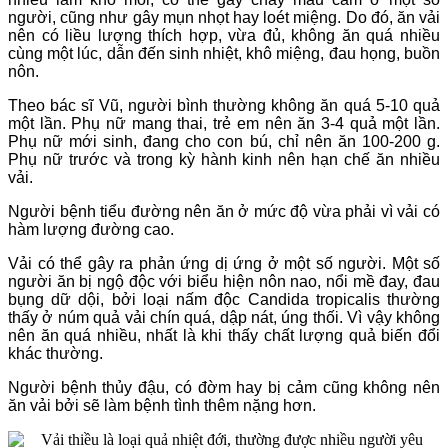
người, cũng như gây mụn nhọt hay loét miệng. Do đó, ăn vải
nên có liều lượng thích hợp, vừa đủ, không ăn quá nhiều
cùng một lúc, dẫn đến sinh nhiệt, khô miệng, đau họng, buồn
nôn.
Theo bác sĩ Vũ, người bình thường không ăn quá 5-10 quả
một lần. Phụ nữ mang thai, trẻ em nên ăn 3-4 quả một lần.
Phụ nữ mới sinh, đang cho con bú, chỉ nên ăn 100-200 g.
Phụ nữ trước và trong kỳ hành kinh nên hạn chế ăn nhiều
vải.
Người bệnh tiểu đường nên ăn ở mức độ vừa phải vì vải có
hàm lượng đường cao.
Vải có thể gây ra phản ứng dị ứng ở một số người. Một số
người ăn bị ngộ độc với biểu hiện nôn nao, nổi mề đay, đau
bụng dữ dội, bởi loại nấm độc Candida tropicalis thường
thấy ở núm quả vải chín quá, dập nát, úng thối. Vì vậy không
nên ăn quá nhiều, nhất là khi thấy chất lượng quả biến đổi
khác thường.
Người bệnh thủy đậu, có đờm hay bị cảm cũng không nên
ăn vải bởi sẽ làm bệnh tình thêm nặng hơn.