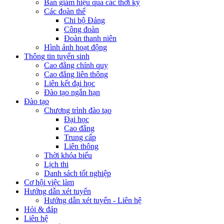
Ban giám hiệu qua các thời kỳ
Các đoàn thể
Chi bộ Đảng
Công đoàn
Đoàn thanh niên
Hình ảnh hoạt động
Thông tin tuyển sinh
Cao đẳng chính quy
Cao đẳng liên thông
Liên kết đại học
Đào tạo ngắn hạn
Đào tạo
Chương trình đào tạo
Đại học
Cao đẳng
Trung cấp
Liên thông
Thời khóa biểu
Lịch thi
Danh sách tốt nghiệp
Cơ hội việc làm
Hướng dẫn xét tuyển
Hướng dẫn xét tuyển - Liên hệ
Hỏi & đáp
Liên hệ