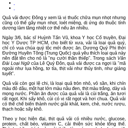
Quả vải được Đông y xem là vị thuốc chữa mụn nhọt nhưng
cũng có thể gây mụn nhọt, loét miệng, dị ứng do thuộc tính
dương làm tăng nhiệt cơ thể nếu ăn nhiều.
Ngày 3/6, bác sĩ Huỳnh Tấn Vũ, khoa Y học Cổ truyền, Đại
học Y Dược TP HCM, cho biết từ xưa, vải là loại quả quý,
chỉ có vua chúa quý tộc mới được ăn. Dương Quý Phi thời
Đường Huyền Tông (Trung Quốc) quá yêu thích loại quả này
nên đặt tên cho nó là "nụ cười thần thiếp". Trong sách
Vân
Đài Loại Ngữ
của Lê Quý Đôn, quả vải được ca ngợi là "mã
ngoài như lụa hồng, tơ tía, thịt vải như thủy tinh, như giáng
tuyết".
Quả vải còn gọi lệ chi, là loại quả tròn nhỏ, vỏ sần, khi chín
màu đỏ dâu, một hạt lớn màu nâu đen, thịt màu trắng, dày và
mọng nước. Phần ăn được của quả vải là cùi trắng, ăn tươi
rất ngọt. Khi sấy khô, cùi có vị rất ngọt và hơi chua. Quả vải
có thể chế biến thành nước giải khát, kem, chè, nước rượu,
thạch hoặc sấy khô.
Theo y học hiện đại, thịt quả vải có nhiều nước, glucose,
protein, chất béo, vitamin C, cải thiện sức khỏe tổng thể.