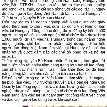
“Trong lĩnh vực đưa lao động Viêt Nam sang Hungary làm
việc, Bộ LĐTBXH luôn quan tâm, hỗ trợ các doanh nghiệp
mở rộng, khai thác, ký kết hợp đồng với các đối tác Hungary
để đưa người lao động Việt Nam đi làm việc tại Hungary” –
Thứ trưởng Nguyễn Bá Hoan chia sẻ.
Đến nay, đã có 16 doanh nghiệp Việt Nam được cấp giấy
phép thực hiện tổ chức việc đưa lao động Việt Nam đi làm
việc tại Hungary. Tổng số lao động được đăng ký trên 2.500
người, trong đó các doanh nghiệp đã tổ chức đưa được hơn
1.080 người đi làm việc tại Hungary trong các ngành nghề
nông nghiệp, chế biến thực phẩm, xây dựng,… Hầu hết,
người lao động Việt Nam làm việc tại Hungary đều có thu
nhập tốt và được đảm bảo các chế độ phúc lợi xã hội tại
nước bạn.
Thứ trưởng Nguyễn Bá Hoan nhận định, trong thời gian tới
hai nước còn rất nhiều tiềm năng trong hợp tác về lao động,
cần phải đẩy mạnh hơn nữa nhằm khai thác tối đa tiềm
năng, xứng tầm với nhu cầu và lợi ích của cả hai bên.
Để nâng số lượng người Việt Nam đi làm việc tại Hungary,
tại buổi làm việc, Thứ trưởng Nguyễn Bá Hoan đề nghị Cục
Quản lý lao động ngoài nước chỉ đạo, hướng dẫn các doanh
nghiệp được cấp phép thực hiện tổ chức đưa lao động Việt
Nam sang làm việc tại Hungary đảm tốt công tác tuyển chọn
và đào tạo người lao động trước khi xuất cảnh.