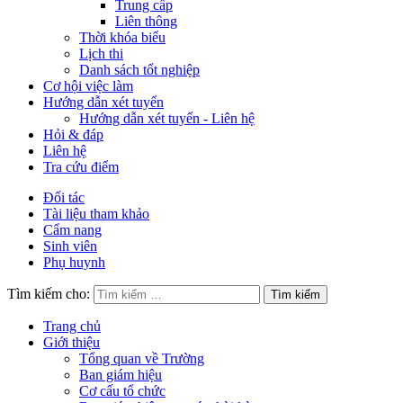
Trung cấp
Liên thông
Thời khóa biểu
Lịch thi
Danh sách tốt nghiệp
Cơ hội việc làm
Hướng dẫn xét tuyển
Hướng dẫn xét tuyển - Liên hệ
Hỏi & đáp
Liên hệ
Tra cứu điểm
Đối tác
Tài liệu tham khảo
Cẩm nang
Sinh viên
Phụ huynh
Tìm kiếm cho:
Trang chủ
Giới thiệu
Tổng quan về Trường
Ban giám hiệu
Cơ cấu tổ chức