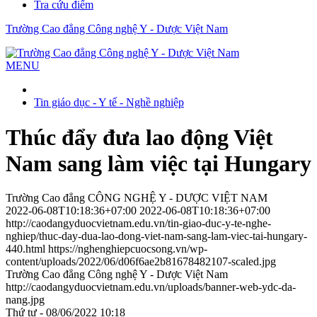
Tra cứu điểm
Trường Cao đẳng Công nghệ Y - Dược Việt Nam
MENU
Tin giáo dục - Y tế - Nghề nghiệp
Thúc đẩy đưa lao động Việt
Nam sang làm việc tại Hungary
Trường Cao đẳng CÔNG NGHỆ Y - DƯỢC VIỆT NAM
2022-06-08T10:18:36+07:00
2022-06-08T10:18:36+07:00
http://caodangyduocvietnam.edu.vn/tin-giao-duc-y-te-nghe-
nghiep/thuc-day-dua-lao-dong-viet-nam-sang-lam-viec-tai-hungary-
440.html
https://nghenghiepcuocsong.vn/wp-
content/uploads/2022/06/d06f6ae2b81678482107-scaled.jpg
Trường Cao đẳng Công nghệ Y - Dược Việt Nam
http://caodangyduocvietnam.edu.vn/uploads/banner-web-ydc-da-
nang.jpg
Thứ tư - 08/06/2022 10:18