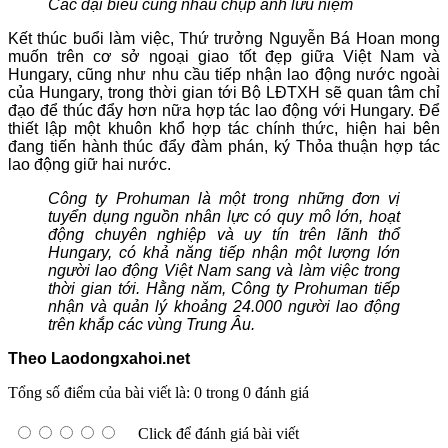
Các đại biểu cùng nhau chụp ảnh lưu niệm
Kết thúc buổi làm việc, Thứ trưởng Nguyễn Bá Hoan mong
muốn trên cơ sở ngoại giao tốt đẹp giữa Việt Nam và
Hungary, cũng như nhu cầu tiếp nhận lao động nước ngoài
của Hungary, trong thời gian tới Bộ LĐTXH sẽ quan tâm chỉ
đạo để thúc đẩy hơn nữa hợp tác lao động với Hungary. Để
thiết lập một khuôn khổ hợp tác chính thức, hiện hai bên
đang tiến hành thúc đẩy đàm phán, ký Thỏa thuận hợp tác
lao động giữ hai nước.
Công ty Prohuman là một trong những đơn vị
tuyển dụng nguồn nhân lực có quy mô lớn, hoạt
động chuyên nghiệp và uy tín trên lãnh thổ
Hungary, có khả năng tiếp nhận một lượng lớn
người lao động Việt Nam sang và làm việc trong
thời gian tới. Hằng năm, Công ty Prohuman tiếp
nhận và quản lý khoảng 24.000 người lao động
trên khắp các vùng Trung Âu.
Theo Laodongxahoi.net
Tổng số điểm của bài viết là: 0 trong 0 đánh giá
Click để đánh giá bài viết