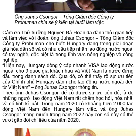
Ông Juhas Csongor – Tổng Giám đốc Công ty
Prohuman chia sẻ ý kiến tại buổi làm việc
Cảm ơn Thứ trưởng Nguyễn Bá Hoan đã dành thời gian tiếp
và làm việc với đoàn, ông Juhas Csongor – Tổng Giám đốc
Công ty Prohuman cho biết: Hungary đang trong giai đoạn
già hóa dân số và có nhu cầu tiếp nhận lao động nước ngoài
có tay nghề, đặc biệt là trong lĩnh vực nông nghiệp và công
nghiệp.
“Hiện nay, Hungary đồng ý cấp nhanh VISA lao động nước
ngoài cho 9 quốc gia khác nhau và Việt Nam là nước đứng
đầu trong danh sách đó. Qua đó, có thể thấy rõ sự ưu tiên
của Chính phủ Hungary dành cho lao động nước ngoài đến
từ Việt Nam” – ông Juhas Csongor thông tin.
Theo ông Juhas Csongor, để có được sự ưu tiên đó, là do
những người lao động Việt Nam rất chăm học hỏi, hòa nhã,
và có tính kỉ luật. Trong năm 2020 có khoảng hơn 2.000 lao
động Việt Nam đến Hungary làm việc, và ông Juhas
Csongor mong muốn trong năm 2022 này con số này có thể
vượt gấp đôi chỉ tiêu của năm 2020.