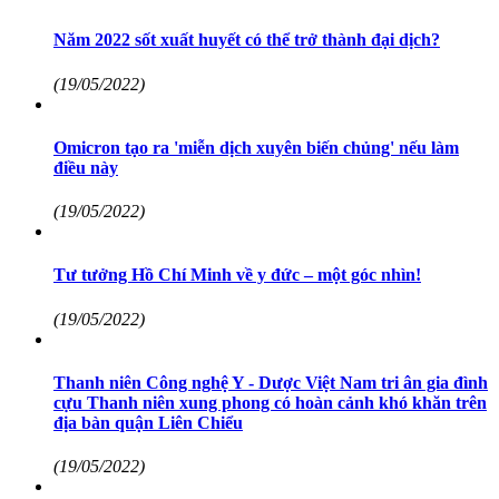
Năm 2022 sốt xuất huyết có thể trở thành đại dịch?
(19/05/2022)
Omicron tạo ra 'miễn dịch xuyên biến chủng' nếu làm
điều này
(19/05/2022)
Tư tưởng Hồ Chí Minh về y đức – một góc nhìn!
(19/05/2022)
Thanh niên Công nghệ Y - Dược Việt Nam tri ân gia đình
cựu Thanh niên xung phong có hoàn cảnh khó khăn trên
địa bàn quận Liên Chiểu
(19/05/2022)