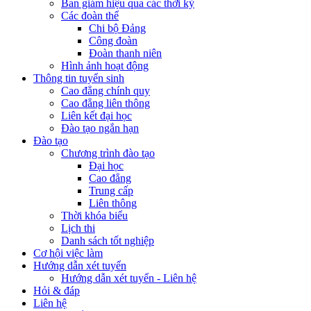
Ban giám hiệu qua các thời kỳ
Các đoàn thể
Chi bộ Đảng
Công đoàn
Đoàn thanh niên
Hình ảnh hoạt động
Thông tin tuyển sinh
Cao đẳng chính quy
Cao đẳng liên thông
Liên kết đại học
Đào tạo ngắn hạn
Đào tạo
Chương trình đào tạo
Đại học
Cao đẳng
Trung cấp
Liên thông
Thời khóa biểu
Lịch thi
Danh sách tốt nghiệp
Cơ hội việc làm
Hướng dẫn xét tuyển
Hướng dẫn xét tuyển - Liên hệ
Hỏi & đáp
Liên hệ