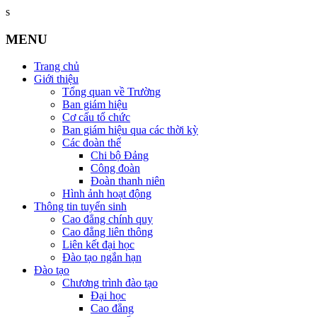
s
MENU
Trang chủ
Giới thiệu
Tổng quan về Trường
Ban giám hiệu
Cơ cấu tổ chức
Ban giám hiệu qua các thời kỳ
Các đoàn thể
Chi bộ Đảng
Công đoàn
Đoàn thanh niên
Hình ảnh hoạt động
Thông tin tuyển sinh
Cao đẳng chính quy
Cao đẳng liên thông
Liên kết đại học
Đào tạo ngắn hạn
Đào tạo
Chương trình đào tạo
Đại học
Cao đẳng