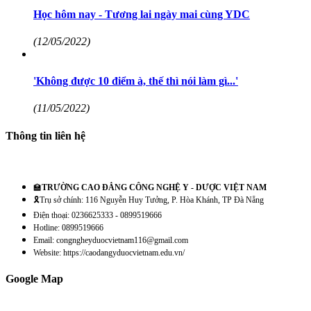
Học hôm nay - Tương lai ngày mai cùng YDC
(12/05/2022)
'Không được 10 điểm à, thế thì nói làm gì...'
(11/05/2022)
Thông tin liên hệ
🏫
TRƯỜNG CAO ĐẲNG CÔNG NGHỆ Y - DƯỢC VIỆT NAM
🎗️Trụ sở chính: 116 Nguyễn Huy Tưởng, P. Hòa Khánh, TP Đà Nẵng
Điện thoại: 0236625333 - 0899519666
Hotline: 0899519666
Email: congngheyduocvietnam116@gmail.com
Website: https://caodangyduocvietnam.edu.vn/
Google Map