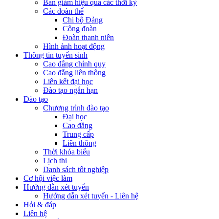
Ban giám hiệu qua các thời kỳ
Các đoàn thể
Chi bộ Đảng
Công đoàn
Đoàn thanh niên
Hình ảnh hoạt động
Thông tin tuyển sinh
Cao đẳng chính quy
Cao đẳng liên thông
Liên kết đại học
Đào tạo ngắn hạn
Đào tạo
Chương trình đào tạo
Đại học
Cao đẳng
Trung cấp
Liên thông
Thời khóa biểu
Lịch thi
Danh sách tốt nghiệp
Cơ hội việc làm
Hướng dẫn xét tuyển
Hướng dẫn xét tuyển - Liên hệ
Hỏi & đáp
Liên hệ