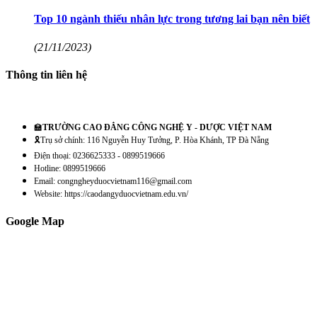
Top 10 ngành thiếu nhân lực trong tương lai bạn nên biết
(21/11/2023)
Thông tin liên hệ
🏫
TRƯỜNG CAO ĐẲNG CÔNG NGHỆ Y - DƯỢC VIỆT NAM
🎗️Trụ sở chính: 116 Nguyễn Huy Tưởng, P. Hòa Khánh, TP Đà Nẵng
Điện thoại: 0236625333 - 0899519666
Hotline: 0899519666
Email: congngheyduocvietnam116@gmail.com
Website: https://caodangyduocvietnam.edu.vn/
Google Map