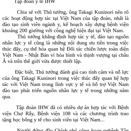
Tập đoàn y tế IHW
Chia sẻ với Thủ tướng, ông Takagi Kuninori nêu rõ
các hoạt động hợp tác tại Việt Nam của tập đoàn, nhất là
đào tạo sinh viên ngành y, kế hoạch xây dựng bệnh viện
khoảng 200 giường với công nghệ hiện đại tại Việt Nam.
Thủ tướng khẳng định hợp tác y tế, đào tạo nguồn
nhân lực y tế cũng là những nội dung ưu tiên trong việc
thúc đẩy, cụ thể hóa quan hệ Đối tác chiến lược toàn diện
Việt Nam - Nhật Bản vì hòa bình và thịnh vượng tại châu
Á và trên thế giới vừa được thiết lập.
Đặc biệt, Thủ tướng đánh giá cao tình cảm và nỗ lực
của ông Takagi Kuninori trong việc thúc đẩy quan hệ hợp
tác với Việt Nam trong lĩnh vực y tế và hỗ trợ Việt Nam
đào tạo phát triển nguồn nhân lực y tế trong những năm
qua.
Tập đoàn IHW đã có nhiều dự án hợp tác với Bệnh
viện Chợ Rẫy, Bệnh viện 108 và các chương trình trao
tặng học bổng y tế cho sinh viên tại Việt Nam...
Người đứng đầu Chính phủ cũng hoan nghênh Tập