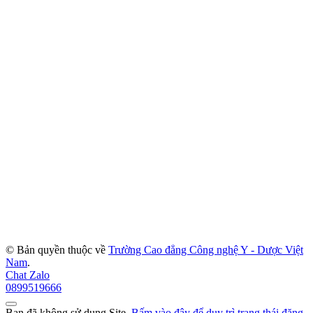
© Bản quyền thuộc về
Trường Cao đẳng Công nghệ Y - Dược Việt
Nam
.
Chat Zalo
0899519666
Bạn đã không sử dụng Site,
Bấm vào đây để duy trì trạng thái đăng