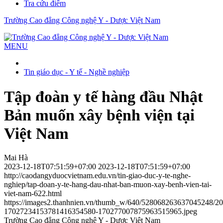
Tra cứu điểm
Trường Cao đẳng Công nghệ Y - Dược Việt Nam
MENU
Tin giáo dục - Y tế - Nghề nghiệp
Tập đoàn y tế hàng đầu Nhật
Bản muốn xây bệnh viện tại
Việt Nam
Mai Hà
2023-12-18T07:51:59+07:00
2023-12-18T07:51:59+07:00
http://caodangyduocvietnam.edu.vn/tin-giao-duc-y-te-nghe-
nghiep/tap-doan-y-te-hang-dau-nhat-ban-muon-xay-benh-vien-tai-
viet-nam-622.html
https://images2.thanhnien.vn/thumb_w/640/528068263637045248/2
17027234153781416354580-170277007875963515965.jpeg
Trường Cao đẳng Công nghệ Y - Dược Việt Nam