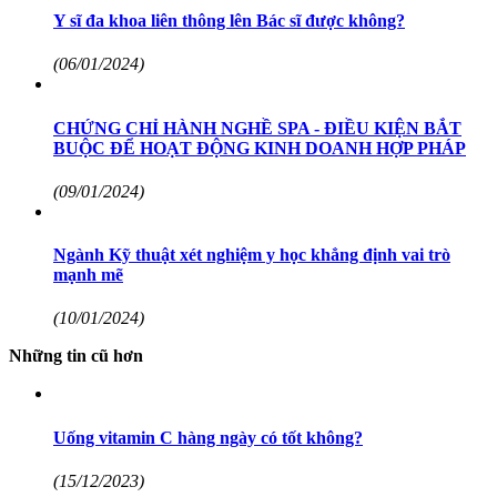
Y sĩ đa khoa liên thông lên Bác sĩ được không?
(06/01/2024)
CHỨNG CHỈ HÀNH NGHỀ SPA - ĐIỀU KIỆN BẮT
BUỘC ĐỂ HOẠT ĐỘNG KINH DOANH HỢP PHÁP
(09/01/2024)
Ngành Kỹ thuật xét nghiệm y học khẳng định vai trò
mạnh mẽ
(10/01/2024)
Những tin cũ hơn
Uống vitamin C hàng ngày có tốt không?
(15/12/2023)