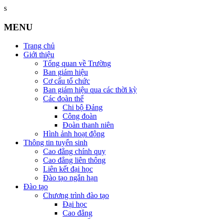
s
MENU
Trang chủ
Giới thiệu
Tổng quan về Trường
Ban giám hiệu
Cơ cấu tổ chức
Ban giám hiệu qua các thời kỳ
Các đoàn thể
Chi bộ Đảng
Công đoàn
Đoàn thanh niên
Hình ảnh hoạt động
Thông tin tuyển sinh
Cao đẳng chính quy
Cao đẳng liên thông
Liên kết đại học
Đào tạo ngắn hạn
Đào tạo
Chương trình đào tạo
Đại học
Cao đẳng