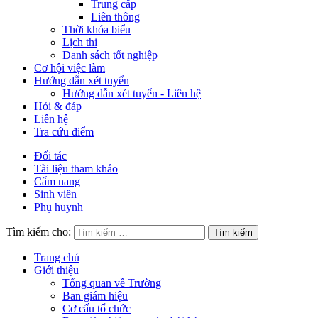
Trung cấp
Liên thông
Thời khóa biểu
Lịch thi
Danh sách tốt nghiệp
Cơ hội việc làm
Hướng dẫn xét tuyển
Hướng dẫn xét tuyển - Liên hệ
Hỏi & đáp
Liên hệ
Tra cứu điểm
Đối tác
Tài liệu tham khảo
Cẩm nang
Sinh viên
Phụ huynh
Tìm kiếm cho:
Trang chủ
Giới thiệu
Tổng quan về Trường
Ban giám hiệu
Cơ cấu tổ chức