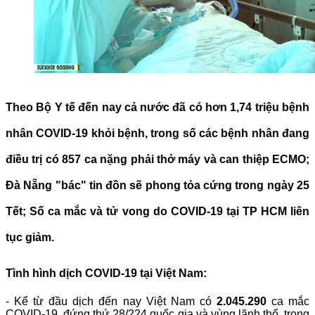
Theo Bộ Y tế đến nay cả nước đã có hơn 1,74 triệu bệnh
nhân COVID-19 khỏi bệnh, trong số các bệnh nhân đang
điều trị có 857 ca nặng phải thở máy và can thiệp ECMO;
Đà Nẵng "bác" tin đồn sẽ phong tỏa cứng trong ngày 25
Tết; Số ca mắc và tử vong do COVID-19 tại TP HCM liên
tục giảm.
Tình hình dịch COVID-19 tại Việt Nam:
- Kể từ đầu dịch đến nay Việt Nam có
2.045.290
ca mắc
COVID-19, đứng thứ 28/224 quốc gia và vùng lãnh thổ, trong