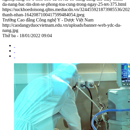
da-nang-bac-tin-don-se-phong-toa-cung-trong-ngay-25-tet-375.html
https://suckhoedoisong.qltns.mediacdn.vn/324455921873985536/202
thanh-nhan-1642087100417599484054.jpeg
Trường Cao đẳng Công nghệ Y - Dược Việt Nam
http://caodangyduocvietnam.edu.vn/uploads/banner-web-ydc-da-
nang.jpg
Thứ ba - 18/01/2022 09:04