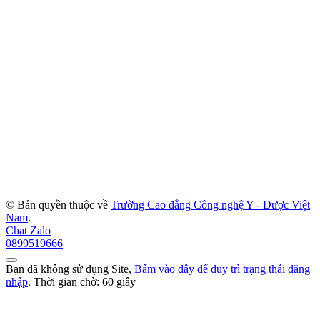
© Bản quyền thuộc về
Trường Cao đẳng Công nghệ Y - Dược Việt
Nam
.
Chat Zalo
0899519666
Bạn đã không sử dụng Site,
Bấm vào đây để duy trì trạng thái đăng
nhập
. Thời gian chờ:
60
giây