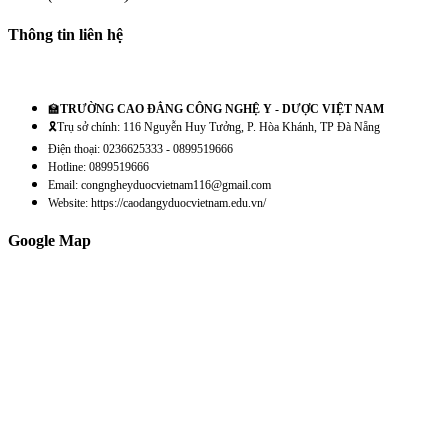
Thông tin liên hệ
🏫
TRƯỜNG CAO ĐẲNG CÔNG NGHỆ Y - DƯỢC VIỆT NAM
🎗️Trụ sở chính: 116 Nguyễn Huy Tưởng, P. Hòa Khánh, TP Đà Nẵng
Điện thoại: 0236625333 - 0899519666
Hotline: 0899519666
Email: congngheyduocvietnam116@gmail.com
Website: https://caodangyduocvietnam.edu.vn/
Google Map