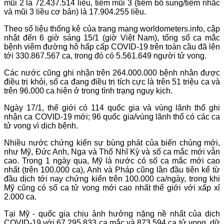
mũi 2 là 72.437.514 liều, tiêm mũi 3 (tiêm bổ sung/tiêm nhắc
và mũi 3 liều cơ bản) là 17.904.255 liều.
Theo số liệu thống kê của trang mạng worldometers.info, cập
nhật đến 6 giờ sáng 15/1 (giờ Việt Nam), tổng số ca mắc
bệnh viêm đường hô hấp cấp COVID-19 trên toàn cầu đã lên
tới 330.867.567 ca, trong đó có 5.561.649 người tử vong.
Các nước cũng ghi nhận trên 264.000.000 bệnh nhân được
điều trị khỏi, số ca đang điều trị tích cực là trên 51 triệu ca và
trên 96.000 ca hiện ở trong tình trạng nguy kịch.
Ngày 17/1, thế giới có 114 quốc gia và vùng lãnh thổ ghi
nhận ca COVID-19 mới; 96 quốc gia/vùng lãnh thổ có các ca
tử vong vì dịch bệnh.
Nhiều nước chứng kiến sự bùng phát của biến chủng mới,
như Mỹ, Đức Anh, Nga và Thổ Nhĩ Kỳ và số ca mắc mới vẫn
cao. Trong 1 ngày qua, Mỹ là nước có số ca mắc mới cao
nhất (trên 100.000 ca), Anh và Pháp cũng lần đầu tiên kể từ
đầu dịch tới nay chứng kiến trên 100.000 ca/ngày, trong khi
Mỹ cũng có số ca tử vong mới cao nhất thế giới với xấp xỉ
2.000 ca.
Tại Mỹ - quốc gia chịu ảnh hưởng nặng nề nhất của dịch
COVID-19 với 67.295.833 ca mắc và 873.594 ca tử vong, dữ