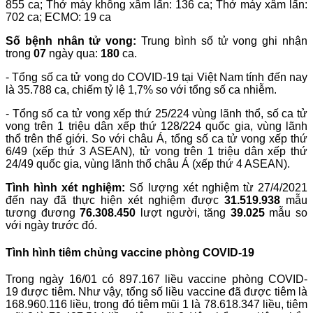
855 ca; Thở máy không xâm lấn: 136 ca; Thở máy xâm lấn:
702 ca; ECMO: 19 ca
Số bệnh nhân tử vong:
Trung bình số tử vong ghi nhận
trong
07
ngày qua:
180
ca.
- Tổng số ca tử vong do COVID-19 tại Việt Nam tính đến nay
là 35.788 ca, chiếm tỷ lệ 1,7% so với tổng số ca nhiễm.
- Tổng số ca tử vong xếp thứ 25/224 vùng lãnh thổ, số ca tử
vong trên 1 triệu dân xếp thứ 128/224 quốc gia, vùng lãnh
thổ trên thế giới. So với châu Á, tổng số ca tử vong xếp thứ
6/49 (xếp thứ 3 ASEAN), tử vong trên 1 triệu dân xếp thứ
24/49 quốc gia, vùng lãnh thổ châu Á (xếp thứ 4 ASEAN).
Tình hình xét nghiệm:
Số lượng xét nghiệm từ 27/4/2021
đến nay đã thực hiện xét nghiệm được
31.519.938
mẫu
tương đương
76.308.450
lượt người, tăng
39.025
mẫu so
với ngày trước đó.
Tình hình tiêm chủng vaccine phòng COVID-19
Trong ngày 16/01 có 897.167 liều vaccine phòng COVID-
19 được tiêm. Như vậy, tổng số liều vaccine đã được tiêm là
168.960.116 liều, trong đó tiêm mũi 1 là 78.618.347 liều, tiêm