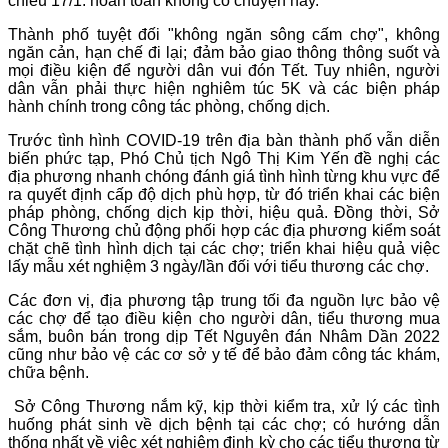
chiều 17/1: hoàn toàn không có chuyện này.
Thành phố tuyệt đối "không ngăn sông cấm chợ", không
ngăn cản, hạn chế đi lại; đảm bảo giao thông thông suốt và
mọi điều kiện để người dân vui đón Tết. Tuy nhiên, người
dân vẫn phải thực hiện nghiêm túc 5K và các biện pháp
hành chính trong công tác phòng, chống dịch.
Trước tình hình COVID-19 trên địa bàn thành phố vẫn diễn
biến phức tạp, Phó Chủ tịch Ngô Thị Kim Yến đề nghị các
địa phương nhanh chóng đánh giá tình hình từng khu vực để
ra quyết định cấp độ dịch phù hợp, từ đó triển khai các biện
pháp phòng, chống dịch kịp thời, hiệu quả. Đồng thời, Sở
Công Thương chủ động phối hợp các địa phương kiểm soát
chặt chẽ tình hình dịch tại các chợ; triển khai hiệu quả việc
lấy mẫu xét nghiệm 3 ngày/lần đối với tiểu thương các chợ.
Các đơn vị, địa phương tập trung tối đa nguồn lực bảo vệ
các chợ để tạo điều kiện cho người dân, tiểu thương mua
sắm, buôn bán trong dịp Tết Nguyên đán Nhâm Dần 2022
cũng như bảo vệ các cơ sở y tế để bảo đảm công tác khám,
chữa bệnh.
Sở Công Thương nắm kỹ, kịp thời kiểm tra, xử lý các tình
huống phát sinh về dịch bệnh tại các chợ; có hướng dẫn
thống nhất về việc xét nghiệm định kỳ cho các tiểu thương từ