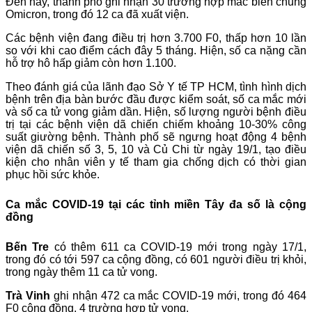
Đến nay, thành phố ghi nhận 30 trường hợp mắc biến chủng
Omicron, trong đó 12 ca đã xuất viện.
Các bệnh viện đang điều trị hơn 3.700 F0, thấp hơn 10 lần
so với khi cao điểm cách đây 5 tháng. Hiện, số ca nặng cần
hỗ trợ hô hấp giảm còn hơn 1.100.
Theo đánh giá của lãnh đạo Sở Y tế TP HCM, tình hình dịch
bệnh trên địa bàn bước đầu được kiểm soát, số ca mắc mới
và số ca tử vong giảm dần. Hiện, số lượng người bệnh điều
trị tại các bệnh viện dã chiến chiếm khoảng 10-30% công
suất giường bệnh. Thành phố sẽ ngưng hoạt động 4 bệnh
viện dã chiến số 3, 5, 10 và Củ Chi từ ngày 19/1, tạo điều
kiện cho nhân viên y tế tham gia chống dịch có thời gian
phục hồi sức khỏe.
Ca mắc COVID-19 tại các tỉnh miền Tây đa số là cộng
đồng
Bến Tre
có thêm 611 ca COVID-19 mới trong ngày 17/1,
trong đó có tới 597 ca cộng đồng, có 601 người điều trị khỏi,
trong ngày thêm 11 ca tử vong.
Trà Vinh
ghi nhận 472 ca mắc COVID-19 mới, trong đó 464
F0 cộng đồng, 4 trường hợp tử vong.