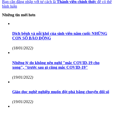
Bạn cần đăng nhập với tư cách là
Thành viên chính thức
để có thể
bình luận
Những tin mới hơn
Dịch bệnh và nỗi khổ của sinh viên năm cuối: NHỮNG
CON SỐ BÁO ĐỘNG
(18/01/2022)
Những lý do không nên nghĩ "mắc COVID-19 cho
xong", "trước sau gì cũng mắc COVID-19"
(19/01/2022)
Giáo dục nghề nghiệp muốn đột phá bằng chuyển đổi số
(19/01/2022)