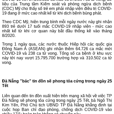
liệu của Trung tâm Kiểm soát và phòng ngừa dịch bệnh
(CDC) Mỹ cho thấy số trẻ em phải nhập viện điều trị COVID-
19 đang ở mức cao nhất kể từ khi dịch bệnh bùng phát.
Theo CDC Mỹ, hiện trung bình mỗi ngày nước này ghi nhận
893 trẻ dưới 17 tuổi mắc COVID-19 nhập viện - mức cao
nhất kể từ khi cơ quan này bắt đầu thống kê vào tháng
8/2020.
Trong 1 ngày qua, các nước thuộc Hiệp hội các quốc gia
Đông Nam Á (ASEAN) ghi nhận thêm 64.726 ca mắc mới
COVID-19 và 238 ca tử vong. Tổng số ca bệnh ở khu vực
này tới nay vượt 15.795.700 trường hợp và 310.502 ca tử
vong.
Đà Nẵng "bác" tin đồn sẽ phong tỏa cứng trong ngày 25
Tết
Liên quan đến tin đồn xuất hiện trên mạng xã hội về việc TP
Đà Nẵng sẽ phong tỏa cứng trong ngày 25 Tết, bà Ngô Thị
Kim Yến, Phó Chủ tịch UBND TP Đà Nẵng khẳng định tại
cuộc họp Ban chỉ đạo phòng, chống dịch COVID-19 vào