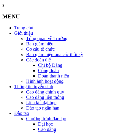
s
MENU
Trang chủ
Giới thiệu
Tổng quan về Trường
Ban giám hiệu
Cơ cấu tổ chức
Ban giám hiệu qua các thời kỳ
Các đoàn thể
Chi bộ Đảng
Công đoàn
Đoàn thanh niên
Hình ảnh hoạt động
Thông tin tuyển sinh
Cao đẳng chính quy
Cao đẳng liên thông
Liên kết đại học
Đào tạo ngắn hạn
Đào tạo
Chương trình đào tạo
Đại học
Cao đẳng