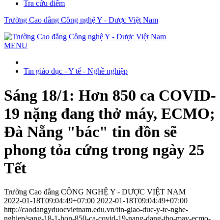
Tra cứu điểm
Trường Cao đẳng Công nghệ Y - Dược Việt Nam
MENU
Tin giáo dục - Y tế - Nghề nghiệp
Sáng 18/1: Hơn 850 ca COVID-
19 nặng đang thở máy, ECMO;
Đà Nẵng "bác" tin đồn sẽ
phong tỏa cứng trong ngày 25
Tết
Trường Cao đẳng CÔNG NGHỆ Y - DƯỢC VIỆT NAM
2022-01-18T09:04:49+07:00
2022-01-18T09:04:49+07:00
http://caodangyduocvietnam.edu.vn/tin-giao-duc-y-te-nghe-
nghiep/sang-18-1-hon-850-ca-covid-19-nang-dang-tho-may-ecmo-