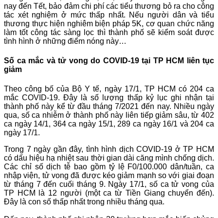
nay đến Tết, bảo đảm chi phí các tiểu thương bỏ ra cho công
tác xét nghiệm ở mức thấp nhất. Nếu người dân và tiểu
thương thực hiện nghiêm biện pháp 5K, cơ quan chức năng
làm tốt công tác sàng lọc thì thành phố sẽ kiểm soát được
tình hình ở những điểm nóng này…
Số ca mắc và tử vong do COVID-19 tại TP HCM liên tục
giảm
Theo công bố của Bộ Y tế, ngày 17/1, TP HCM có 204 ca
mắc COVID-19. Đây là số lượng thấp kỷ lục ghi nhận tại
thành phố này kể từ đầu tháng 7/2021 đến nay. Nhiều ngày
qua, số ca nhiễm ở thành phố này liên tiếp giảm sâu, từ 402
ca ngày 14/1, 364 ca ngày 15/1, 289 ca ngày 16/1 và 204 ca
ngày 17/1.
Trong 7 ngày gần đây, tình hình dịch COVID-19 ở TP HCM
có dấu hiệu hạ nhiệt sau thời gian dài căng mình chống dịch.
Các chỉ số dịch tễ bao gồm tỷ lệ F0/100.000 dân/tuần, ca
nhập viện, tử vong đã được kéo giảm mạnh so với giai đoạn
từ tháng 7 đến cuối tháng 9. Ngày 17/1, số ca tử vong của
TP HCM là 12 người (một ca từ Tiền Giang chuyển đến).
Đây là con số thấp nhất trong nhiều tháng qua.