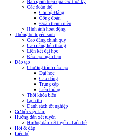
Ban giám hiệu qua các thời kỳ
Các đoàn thể
Chi bộ Đảng
Công đoàn
Đoàn thanh niên
Hình ảnh hoạt động
Thông tin tuyển sinh
Cao đẳng chính quy
Cao đẳng liên thông
Liên kết đại học
Đào tạo ngắn hạn
Đào tạo
Chương trình đào tạo
Đại học
Cao đẳng
Trung cấp
Liên thông
Thời khóa biểu
Lịch thi
Danh sách tốt nghiệp
Cơ hội việc làm
Hướng dẫn xét tuyển
Hướng dẫn xét tuyển - Liên hệ
Hỏi & đáp
Liên hệ