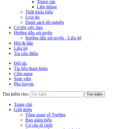
Trung cấp
Liên thông
Thời khóa biểu
Lịch thi
Danh sách tốt nghiệp
Cơ hội việc làm
Hướng dẫn xét tuyển
Hướng dẫn xét tuyển - Liên hệ
Hỏi & đáp
Liên hệ
Tra cứu điểm
Đối tác
Tài liệu tham khảo
Cẩm nang
Sinh viên
Phụ huynh
Tìm kiếm cho:
Trang chủ
Giới thiệu
Tổng quan về Trường
Ban giám hiệu
Cơ cấu tổ chức