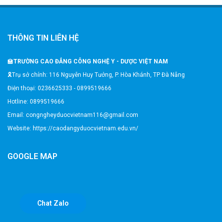
THÔNG TIN LIÊN HỆ
🏫
TRƯỜNG CAO ĐẲNG CÔNG NGHỆ Y - DƯỢC VIỆT NAM
🎗️Trụ sở chính: 116 Nguyễn Huy Tưởng, P. Hòa Khánh, TP Đà Nẵng
Điện thoại: 0236625333 - 0899519666
Hotline: 0899519666
Email: congngheyduocvietnam116@gmail.com
Website: https://caodangyduocvietnam.edu.vn/
GOOGLE MAP
Chat Zalo