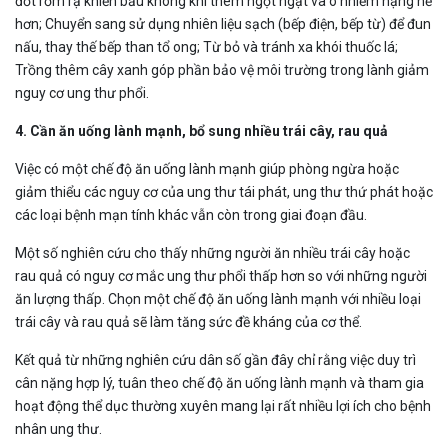
đốt rơm rạ khiến bầu không khí thêm ngột ngạt và ô nhiễm nặng nề
hơn; Chuyển sang sử dụng nhiên liệu sạch (bếp điện, bếp từ) để đun
nấu, thay thế bếp than tổ ong; Từ bỏ và tránh xa khói thuốc lá;
Trồng thêm cây xanh góp phần bảo vệ môi trường trong lành giảm
nguy cơ ung thư phổi.
4. Cần ăn uống lành mạnh, bổ sung nhiều trái cây, rau quả
Việc có một chế độ ăn uống lành mạnh giúp phòng ngừa hoặc
giảm thiểu các nguy cơ của ung thư tái phát, ung thư thứ phát hoặc
các loại bệnh mạn tính khác vẫn còn trong giai đoạn đầu.
Một số nghiên cứu cho thấy những người ăn nhiều trái cây hoặc
rau quả có nguy cơ mắc ung thư phổi thấp hơn so với những người
ăn lượng thấp. Chọn một chế độ ăn uống lành mạnh với nhiều loại
trái cây và rau quả sẽ làm tăng sức đề kháng của cơ thể.
Kết quả từ những nghiên cứu dân số gần đây chỉ rằng việc duy trì
cân nặng hợp lý, tuân theo chế độ ăn uống lành mạnh và tham gia
hoạt động thể dục thường xuyên mang lại rất nhiều lợi ích cho bệnh
nhân ung thư.