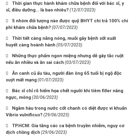
Thời gian thực hành khám chữa bệnh đối với bác sĩ, y
sĩ, điều dưỡng... là bao nhiêu?
(12/07/2023)
5 nhóm đối tượng nào được quỹ BHYT chi trả 100% chi
phí khám chữa bệnh?
(07/07/2023)
Thời tiết càng nắng nóng, muỗi gây bệnh sốt xuất
huyết càng hoành hành
(05/07/2023)
Những thực phẩm ngon miệng nhưng dễ gây tắc ruột
nếu ăn nhiều và ăn sai cách
(03/07/2023)
Ăn canh củ ấu tàu, người đàn ông 65 tuổi bị ngộ độc
suýt mất mạng
(01/07/2023)
Bác sĩ chỉ rõ hiểm họa chết người khi tiêm filler nâng
ngực, mông
(30/06/2023)
Ngâm hàu trong nước cốt chanh có diệt được vi khuẩn
Vibrio vulnificus?
(29/06/2023)
TP.HCM: Gia tăng các ca bệnh truyền nhiễm, nguy cơ
dịch chồng dịch
(29/06/2023)