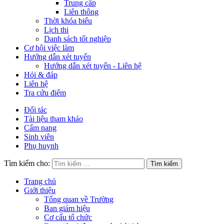
Trung cấp
Liên thông
Thời khóa biểu
Lịch thi
Danh sách tốt nghiệp
Cơ hội việc làm
Hướng dẫn xét tuyển
Hướng dẫn xét tuyển - Liên hệ
Hỏi & đáp
Liên hệ
Tra cứu điểm
Đối tác
Tài liệu tham khảo
Cẩm nang
Sinh viên
Phụ huynh
Tìm kiếm cho:
Trang chủ
Giới thiệu
Tổng quan về Trường
Ban giám hiệu
Cơ cấu tổ chức