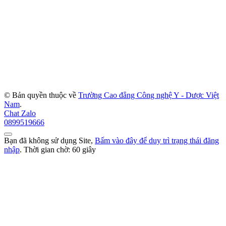
© Bản quyền thuộc về
Trường Cao đẳng Công nghệ Y - Dược Việt
Nam
.
Chat Zalo
0899519666
Bạn đã không sử dụng Site,
Bấm vào đây để duy trì trạng thái đăng
nhập
. Thời gian chờ:
60
giây