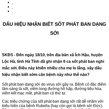
DẤU HIỆU NHẬN BIẾT SỐT PHÁT BAN DẠNG
SỞI
SKĐS - Đến ngày 18/10, trên địa bàn xã Ích Hậu, huyện
Lộc Hà, tỉnh Hà Tĩnh đã ghi nhận 6 ca sốt phát ban nghi
mắc sởi. Điều này khiến nhiều cha mẹ lo lắng, vậy dấu
hiệu nhận biết sớm căn bệnh này như thế nào?
Sốt phát ban dạng sởi do virus sởi gây ra. Bệnh có đặc điểm
lâm sàng là sốt, viêm long đường hô hấp, đường tiêu hóa,
viêm kết mạc mắt, phát ban có thứ tự.
Các triệu chứng của sốt phát ban dạng sởi rất dễ nhầm với
biểu hiện của bệnh Rubella (hay còn gọi là bệnh sởi Đức).