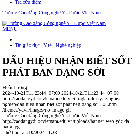
Tra cứu điểm
Trường Cao đẳng Công nghệ Y - Dược Việt Nam
MENU
Tin giáo dục - Y tế - Nghề nghiệp
DẤU HIỆU NHẬN BIẾT SỐT
PHÁT BAN DẠNG SỞI
Hoài Lương
2024-10-21T11:23:44+07:00
2024-10-21T11:23:44+07:00
http://caodangyduocvietnam.edu.vn/tin-giao-duc-y-te-nghe-
nghiep/dau-hieu-nhan-biet-sot-phat-ban-dang-soi-808.html
/themes/ydvn/images/no_image.gif
Trường Cao đẳng Công nghệ Y - Dược Việt Nam
http://caodangyduocvietnam.edu.vn/uploads/banner-web-ydc-da-
nang.jpg
Thứ hai - 21/10/2024 11:23