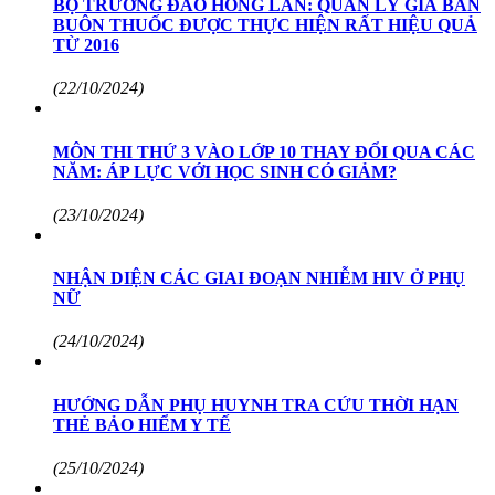
BỘ TRƯỞNG ĐÀO HỒNG LAN: QUẢN LÝ GIÁ BÁN
BUÔN THUỐC ĐƯỢC THỰC HIỆN RẤT HIỆU QUẢ
TỪ 2016
(22/10/2024)
MÔN THI THỨ 3 VÀO LỚP 10 THAY ĐỔI QUA CÁC
NĂM: ÁP LỰC VỚI HỌC SINH CÓ GIẢM?
(23/10/2024)
NHẬN DIỆN CÁC GIAI ĐOẠN NHIỄM HIV Ở PHỤ
NỮ
(24/10/2024)
HƯỚNG DẪN PHỤ HUYNH TRA CỨU THỜI HẠN
THẺ BẢO HIỂM Y TẾ
(25/10/2024)