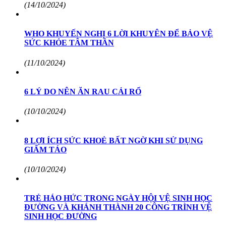
(14/10/2024)
WHO KHUYẾN NGHỊ 6 LỜI KHUYÊN ĐỂ BẢO VỆ
SỨC KHỎE TÂM THẦN
(11/10/2024)
6 LÝ DO NÊN ĂN RAU CẢI RỔ
(10/10/2024)
8 LỢI ÍCH SỨC KHOẺ BẤT NGỜ KHI SỬ DỤNG
GIẤM TÁO
(10/10/2024)
TRẺ HÁO HỨC TRONG NGÀY HỘI VỆ SINH HỌC
ĐƯỜNG VÀ KHÁNH THÀNH 20 CÔNG TRÌNH VỆ
SINH HỌC ĐƯỜNG