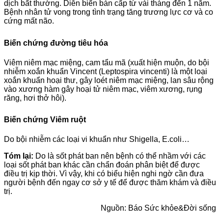
dịch bất thường. Diễn biến bán cấp từ vài tháng đến 1 năm.
Bệnh nhân tử vong trong tình trạng tăng trương lực cơ và co
cứng mất não.
Biến chứng đường tiêu hóa
Viêm niêm mạc miệng, cam tẩu mã (xuất hiện muộn, do bội
nhiễm xoắn khuẩn Vincent (Leptospira vincenti) là một loại
xoắn khuẩn hoại thư, gây loét niêm mạc miệng, lan sâu rộng
vào xương hàm gây hoại tử niêm mạc, viêm xương, rụng
răng, hơi thở hôi).
Biến chứng Viêm ruột
Do bội nhiễm các loại vi khuẩn như Shigella, E.coli…
Tóm lại:
Do là sốt phát ban nên bệnh có thể nhầm với các
loại sốt phát ban khác cần chẩn đoán phân biệt để được
điều trị kịp thời. Vì vậy, khi có biểu hiện nghi ngờ cần đưa
người bệnh đến ngay cơ sở y tế để được thăm khám và điều
trị.
Nguồn: Báo Sức khỏe&Đời sống