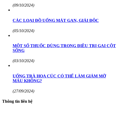
(09/10/2024)
CÁC LOẠI ĐỒ UỐNG MÁT GAN, GIẢI ĐỘC
(05/10/2024)
MỘT SỐ THUỐC DÙNG TRONG ĐIỀU TRỊ GAI CỘT
SỐNG
(03/10/2024)
UỐNG TRÀ HOA CÚC CÓ THỂ LÀM GIẢM MỠ
MÁU KHÔNG?
(27/09/2024)
Thông tin liên hệ