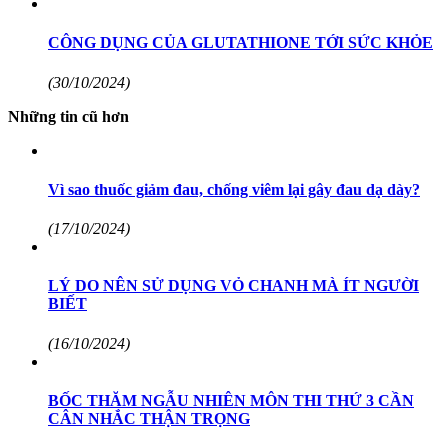
CÔNG DỤNG CỦA GLUTATHIONE TỚI SỨC KHỎE
(30/10/2024)
Những tin cũ hơn
Vì sao thuốc giảm đau, chống viêm lại gây đau dạ dày?
(17/10/2024)
LÝ DO NÊN SỬ DỤNG VỎ CHANH MÀ ÍT NGƯỜI
BIẾT
(16/10/2024)
BỐC THĂM NGẪU NHIÊN MÔN THI THỨ 3 CẦN
CÂN NHẮC THẬN TRỌNG