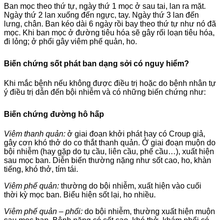
Ban mọc theo thứ tự, ngày thứ 1 mọc ở sau tai, lan ra mặt.
Ngày thứ 2 lan xuống đến ngực, tay. Ngày thứ 3 lan đến
lưng, chân. Ban kéo dài 6 ngày rồi bay theo thứ tự như nó đã
mọc. Khi ban mọc ở đường tiêu hóa sẽ gây rối loạn tiêu hóa,
đi lỏng; ở phổi gây viêm phế quản, ho.
Biến chứng sốt phát ban dạng sởi có nguy hiểm?
Khi mắc bệnh nếu không được điều trị hoặc do bệnh nhân tự
ý điều trị dẫn đến bội nhiễm và có những biến chứng như:
Biến chứng đường hô hấp
Viêm thanh quản:
ở giai đoạn khởi phát hay có Croup giả,
gây cơn khó thở do co thắt thanh quản. Ở giai đoạn muộn do
bội nhiễm (hay gặp do tụ cầu, liên cầu, phế cầu…), xuất hiện
sau mọc ban. Diễn biến thường nặng như sốt cao, ho, khàn
tiếng, khó thở, tím tái.
Viêm phế quản:
thường do bội nhiễm, xuất hiện vào cuối
thời kỳ mọc ban. Biểu hiện sốt lại, ho nhiều.
Viêm phế quản – phổi:
do bội nhiễm, thường xuất hiện muộn