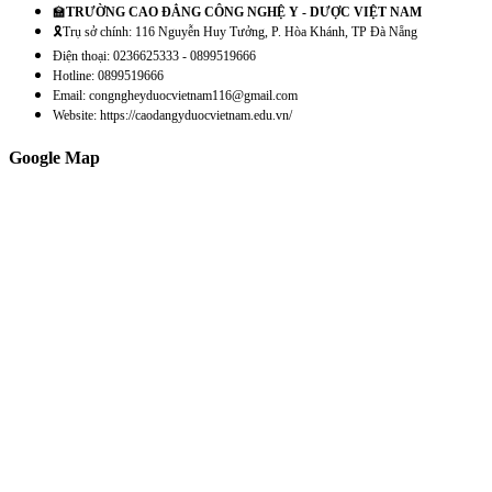
🏫
TRƯỜNG CAO ĐẲNG CÔNG NGHỆ Y - DƯỢC VIỆT NAM
🎗️Trụ sở chính: 116 Nguyễn Huy Tưởng, P. Hòa Khánh, TP Đà Nẵng
Điện thoại: 0236625333 - 0899519666
Hotline: 0899519666
Email: congngheyduocvietnam116@gmail.com
Website: https://caodangyduocvietnam.edu.vn/
Google Map