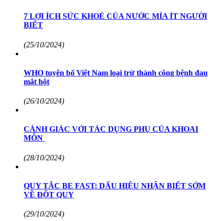
7 LỢI ÍCH SỨC KHOẺ CỦA NƯỚC MÍA ÍT NGƯỜI
BIẾT
(25/10/2024)
WHO tuyên bố Việt Nam loại trừ thành công bệnh đau
mắt hột
(26/10/2024)
CẢNH GIÁC VỚI TÁC DỤNG PHỤ CỦA KHOAI
MÔN
(28/10/2024)
QUY TẮC BE FAST: DẤU HIỆU NHẬN BIẾT SỚM
VỀ ĐỘT QUỴ
(29/10/2024)