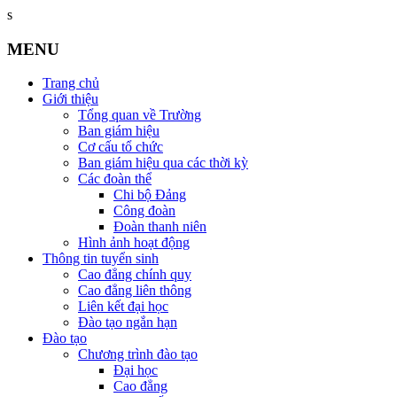
s
MENU
Trang chủ
Giới thiệu
Tổng quan về Trường
Ban giám hiệu
Cơ cấu tổ chức
Ban giám hiệu qua các thời kỳ
Các đoàn thể
Chi bộ Đảng
Công đoàn
Đoàn thanh niên
Hình ảnh hoạt động
Thông tin tuyển sinh
Cao đẳng chính quy
Cao đẳng liên thông
Liên kết đại học
Đào tạo ngắn hạn
Đào tạo
Chương trình đào tạo
Đại học
Cao đẳng