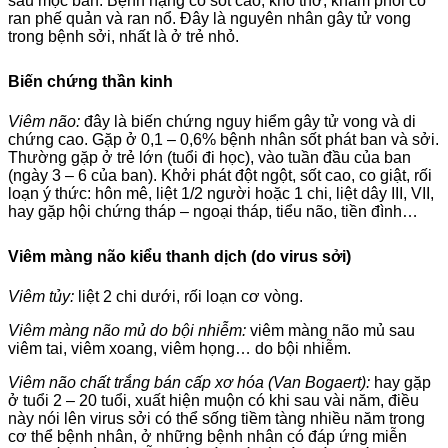
sau mọc ban. Bệnh nặng có sốt cao, khó thở, khám phổi có
ran phế quản và ran nổ. Đây là nguyên nhân gây tử vong
trong bệnh sởi, nhất là ở trẻ nhỏ.
Biến chứng thần kinh
Viêm não:
đây là biến chứng nguy hiểm gây tử vong và di
chứng cao. Gặp ở 0,1 – 0,6% bệnh nhân sốt phát ban và sởi.
Thường gặp ở trẻ lớn (tuổi đi học), vào tuần đầu của ban
(ngày 3 – 6 của ban). Khởi phát đột ngột, sốt cao, co giật, rối
loạn ý thức: hôn mê, liệt 1/2 người hoặc 1 chi, liệt dây III, VII,
hay gặp hội chứng tháp – ngoại tháp, tiểu não, tiền đình…
Viêm màng não kiểu thanh dịch (do virus sởi)
Viêm tủy:
liệt 2 chi dưới, rối loạn cơ vòng.
Viêm màng não mủ do bội nhiễm:
viêm màng não mủ sau
viêm tai, viêm xoang, viêm họng… do bội nhiễm.
Viêm não chất trắng bán cấp xơ hóa (Van Bogaert):
hay gặp
ở tuổi 2 – 20 tuổi, xuất hiện muộn có khi sau vài năm, điều
này nói lên virus sởi có thể sống tiềm tàng nhiều năm trong
cơ thể bệnh nhân, ở những bệnh nhân có đáp ứng miễn