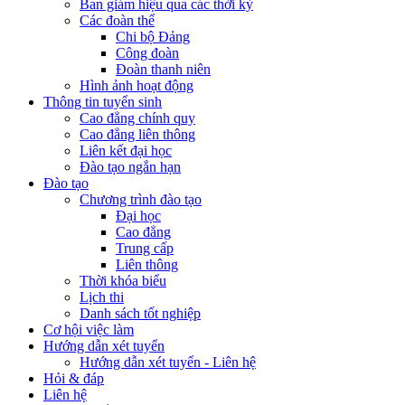
Ban giám hiệu qua các thời kỳ
Các đoàn thể
Chi bộ Đảng
Công đoàn
Đoàn thanh niên
Hình ảnh hoạt động
Thông tin tuyển sinh
Cao đẳng chính quy
Cao đẳng liên thông
Liên kết đại học
Đào tạo ngắn hạn
Đào tạo
Chương trình đào tạo
Đại học
Cao đẳng
Trung cấp
Liên thông
Thời khóa biểu
Lịch thi
Danh sách tốt nghiệp
Cơ hội việc làm
Hướng dẫn xét tuyển
Hướng dẫn xét tuyển - Liên hệ
Hỏi & đáp
Liên hệ