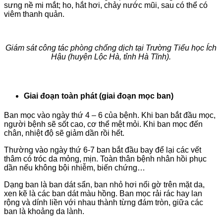
sưng nề mi mắt; ho, hắt hơi, chảy nước mũi, sau có thể có
viêm thanh quản.
Giám sát công tác phòng chống dịch tại Trường Tiểu học Ích
Hậu (huyện Lộc Hà, tỉnh Hà Tĩnh).
Giai đoạn toàn phát (giai đoạn mọc ban)
Ban mọc vào ngày thứ 4 – 6 của bệnh. Khi ban bắt đầu mọc,
người bệnh sẽ sốt cao, cơ thể mệt mỏi. Khi ban mọc đến
chân, nhiệt độ sẽ giảm dần rồi hết.
Thường vào ngày thứ 6-7 ban bắt đầu bay để lại các vết
thâm có tróc da mỏng, mịn. Toàn thân bệnh nhân hồi phục
dần nếu không bội nhiễm, biến chứng…
Dạng ban là ban dát sẩn, ban nhỏ hơi nổi gờ trên mặt da,
xen kẽ là các ban dát màu hồng. Ban mọc rải rác hay lan
rộng và dính liền với nhau thành từng đám tròn, giữa các
ban là khoảng da lành.