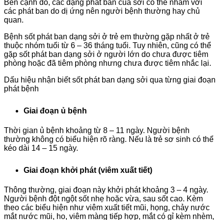
Bên cạnh đó, các dạng phát ban của sởi có thể nhầm với
các phát ban do dị ứng nên người bệnh thường hay chủ
quan.
Bệnh sốt phát ban dạng sởi ở trẻ em thường gặp nhất ở trẻ
thuộc nhóm tuổi từ 6 – 36 tháng tuổi. Tuy nhiên, cũng có thể
gặp sốt phát ban dạng sởi ở người lớn do chưa được tiêm
phòng hoặc đã tiêm phòng nhưng chưa được tiêm nhắc lại.
Dấu hiệu nhận biết sốt phát ban dạng sởi qua từng giai đoạn
phát bệnh
Giai đoạn ủ bệnh
Thời gian ủ bệnh khoảng từ 8 – 11 ngày. Người bệnh
thường không có biểu hiện rõ ràng. Nếu là trẻ sơ sinh có thể
kéo dài 14 – 15 ngày.
Giai đoạn khởi phát (viêm xuất tiết)
Thông thường, giai đoạn này khởi phát khoảng 3 – 4 ngày.
Người bệnh đột ngột sốt nhẹ hoặc vừa, sau sốt cao. Kèm
theo các biểu hiện như viêm xuất tiết mũi, họng, chảy nước
mắt nước mũi, ho, viêm màng tiếp hợp, mắt có gỉ kèm nhèm,