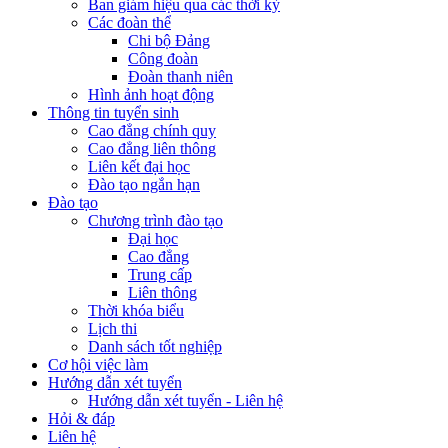
Ban giám hiệu qua các thời kỳ
Các đoàn thể
Chi bộ Đảng
Công đoàn
Đoàn thanh niên
Hình ảnh hoạt động
Thông tin tuyển sinh
Cao đẳng chính quy
Cao đẳng liên thông
Liên kết đại học
Đào tạo ngắn hạn
Đào tạo
Chương trình đào tạo
Đại học
Cao đẳng
Trung cấp
Liên thông
Thời khóa biểu
Lịch thi
Danh sách tốt nghiệp
Cơ hội việc làm
Hướng dẫn xét tuyển
Hướng dẫn xét tuyển - Liên hệ
Hỏi & đáp
Liên hệ