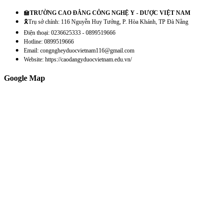
🏫
TRƯỜNG CAO ĐẲNG CÔNG NGHỆ Y - DƯỢC VIỆT NAM
🎗️Trụ sở chính: 116 Nguyễn Huy Tưởng, P. Hòa Khánh, TP Đà Nẵng
Điện thoại: 0236625333 - 0899519666
Hotline: 0899519666
Email: congngheyduocvietnam116@gmail.com
Website: https://caodangyduocvietnam.edu.vn/
Google Map