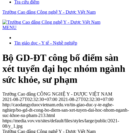
Tra cứu điểm
Trường Cao đẳng Công nghệ Y - Dược Việt Nam
MENU
Tin giáo dục - Y tế - Nghề nghiệp
Bộ GD-ĐT công bố điểm sàn
xét tuyển đại học nhóm ngành
sức khỏe, sư phạm
Trường Cao đẳng CÔNG NGHỆ Y - DƯỢC VIỆT NAM
2021-08-27T02:32:30+07:00
2021-08-27T02:32:30+07:00
http://caodangyduocvietnam.edu.vn/tin-giao-duc-y-te-nghe-
nghiep/bo-gd-dt-cong-bo-diem-san-xet-tuyen-dai-hoc-nhom-nganh-
suc-khoe-su-pham-213.html
https://media.vov.vn/sites/default/files/styles/large/public/2021-
08/y_1.jpg
Trường Cao đẳng Công nghệ Y - Dược Việt Nam