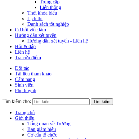
Trung cấp
Liên thông
Thời khóa biểu
Lịch thi
Danh sách tốt nghiệp
Cơ hội việc làm
Hướng dẫn xét tuyển
Hướng dẫn xét tuyển - Liên hệ
Hỏi & đáp
Liên hệ
Tra cứu điểm
Đối tác
Tài liệu tham khảo
Cẩm nang
Sinh viên
Phụ huynh
Tìm kiếm cho:
Trang chủ
Giới thiệu
Tổng quan về Trường
Ban giám hiệu
Cơ cấu tổ chức