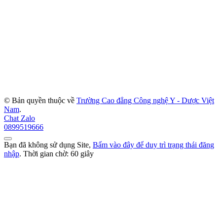
© Bản quyền thuộc về
Trường Cao đẳng Công nghệ Y - Dược Việt
Nam
.
Chat Zalo
0899519666
Bạn đã không sử dụng Site,
Bấm vào đây để duy trì trạng thái đăng
nhập
. Thời gian chờ:
60
giây