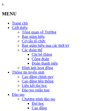
s
MENU
Trang chủ
Giới thiệu
Tổng quan về Trường
Ban giám hiệu
Cơ cấu tổ chức
Ban giám hiệu qua các thời kỳ
Các đoàn thể
Chi bộ Đảng
Công đoàn
Đoàn thanh niên
Hình ảnh hoạt động
Thông tin tuyển sinh
Cao đẳng chính quy
Cao đẳng liên thông
Liên kết đại học
Đào tạo ngắn hạn
Đào tạo
Chương trình đào tạo
Đại học
Cao đẳng