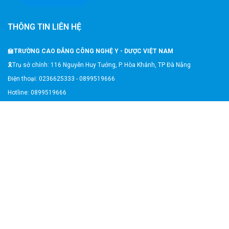
THÔNG TIN LIÊN HỆ
🏫
TRƯỜNG CAO ĐẲNG CÔNG NGHỆ Y - DƯỢC VIỆT NAM
🎗️Trụ sở chính: 116 Nguyễn Huy Tưởng, P. Hòa Khánh, TP Đà Nẵng
Điện thoại: 0236625333 - 0899519666
Hotline: 0899519666
Email: congngheyduocvietnam116@gmail.com
Website: https://caodangyduocvietnam.edu.vn/
GOOGLE MAP