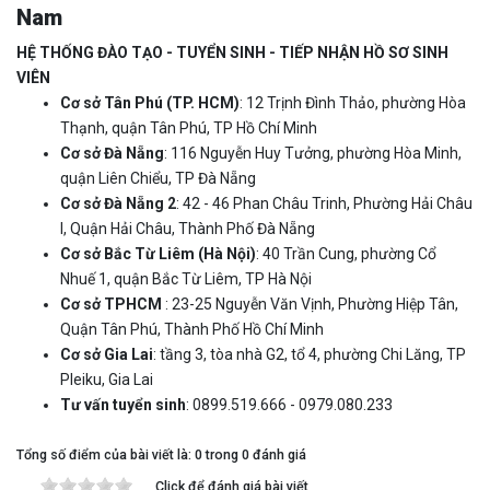
Nam
HỆ THỐNG ĐÀO TẠO - TUYỂN SINH - TIẾP NHẬN HỒ SƠ SINH
VIÊN
Cơ sở Tân Phú (TP. HCM)
: 12 Trịnh Đình Thảo, phường Hòa
Thạnh, quận Tân Phú, TP Hồ Chí Minh
Cơ sở Đà Nẵng
: 116 Nguyễn Huy Tưởng, phường Hòa Minh,
quận Liên Chiểu, TP Đà Nẵng
Cơ sở Đà Nẵng 2
: 42 - 46 Phan Châu Trinh, Phường Hải Châu
I, Quận Hải Châu, Thành Phố Đà Nẵng
Cơ sở Bắc Từ Liêm (Hà Nội)
: 40 Trần Cung, phường Cổ
Nhuế 1, quận Bắc Từ Liêm, TP Hà Nội
Cơ sở TPHCM
: 23-25 Nguyễn Văn Vịnh, Phường Hiệp Tân,
Quận Tân Phú, Thành Phố Hồ Chí Minh
Cơ sở Gia Lai
: tầng 3, tòa nhà G2, tổ 4, phường Chi Lăng, TP
Pleiku, Gia Lai
Tư vấn tuyển sinh
: 0899.519.666 - 0979.080.233
Tổng số điểm của bài viết là: 0 trong 0 đánh giá
Click để đánh giá bài viết