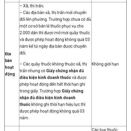
– Xã, thi trấn;
– Các địa bàn xẫ, thị trấn mới chuyển
đổi lên phường. Trường hợp chưa có đủ
một cơ sở bán lẻ thuốc phục vụ cho
2.000 dân thì được mở mới quầy thuốc
và được phép hoạt động không quá 03
năm kể từ ngày địa bàn được chuyển
đổi;
Địa
bàn
– Các quầy thuốc không thuộc xã, thị
Không giới hạn
hoạt
trấn nhưng có
Giấy chứng nhận đủ
động
điều kiện kinh doanh thuốc
và được
phép hoạt động đến hết thời hạn ghi
trong giấy. Trường hợp
Giấy chứng
nhận đủ điều kiện kinh doanh
thuốc
không ghi thời hạn hiệu lực thì
được phép hoạt động không quá 03
năm.
Các loại thuốc