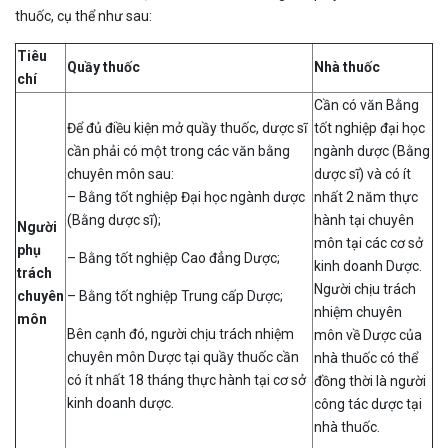
thuốc, cụ thể như sau:
Tiêu
Quầy thuốc
Nhà thuốc
chí
Cần có văn Bằng
Để đủ điều kiện mở quầy thuốc, dược sĩ
tốt nghiệp đại học
cần phải có một trong các văn bằng
ngành dược (Bằng
chuyên môn sau:
dược sĩ) và có ít
– Bằng tốt nghiệp Đại học ngành dược
nhất 2 năm thực
(Bằng dược sĩ);
hành tại chuyên
Người
môn tại các cơ sở
phụ
– Bằng tốt nghiệp Cao đẳng Dược;
kinh doanh Dược.
trách
Người chịu trách
chuyên
– Bằng tốt nghiệp Trung cấp Dược;
nhiệm chuyên
môn
Bên cạnh đó, người chịu trách nhiệm
môn về Dược của
chuyên môn Dược tại quầy thuốc cần
nhà thuốc có thể
có ít nhất 18 tháng thực hành tại cơ sở
đồng thời là người
kinh doanh dược.
công tác dược tại
nhà thuốc.