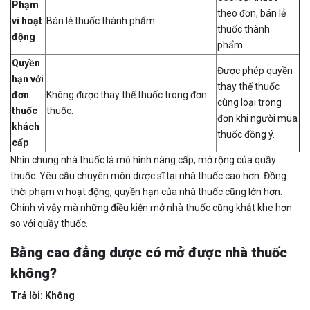
Phạm
theo đơn, bán lẻ
vi hoạt
Bán lẻ thuốc thành phẩm
thuốc thành
động
phẩm
Quyền
Được phép quyền
hạn với
thay thế thuốc
đơn
Không được thay thế thuốc trong đơn
cùng loại trong
thuốc
thuốc.
đơn khi người mua
khách
thuốc đồng ý.
cấp
Nhìn chung nhà thuốc là mô hình nâng cấp, mở rộng của quầy
thuốc. Yêu cầu chuyên môn dược sĩ tại nhà thuốc cao hơn. Đồng
thời phạm vi hoạt động, quyền hạn của nhà thuốc cũng lớn hơn.
Chính vì vậy mà những điều kiện mở nhà thuốc cũng khắt khe hơn
so với quầy thuốc.
Bằng cao đẳng dược có mở được nhà thuốc
không?
Trả lời: Không