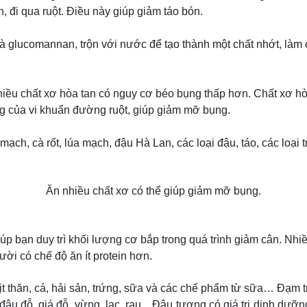
, đi qua ruột. Điều này giúp giảm táo bón.
 glucomannan, trộn với nước để tạo thành một chất nhớt, làm 
ều chất xơ hòa tan có nguy cơ béo bụng thấp hơn. Chất xơ hò
g của vi khuẩn đường ruột, giúp giảm mỡ bụng.
h, cà rốt, lúa mạch, đậu Hà Lan, các loại đậu, táo, các loại tr
Ăn nhiều chất xơ có thể giúp giảm mỡ bụng.
 giúp bạn duy trì khối lượng cơ bắp trong quá trình giảm cân. N
ời có chế độ ăn ít protein hơn.
ịt thăn, cá, hải sản, trứng, sữa và các chế phẩm từ sữa… Đạm 
 đỗ, giá đỗ, vừng, lạc, rau... Đậu tương có giá trị dinh dưỡng