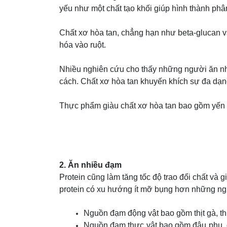
yếu như một chất tạo khối giúp hình thành phân
Chất xơ hòa tan, chẳng hạn như beta-glucan và
hóa vào ruột.
Nhiều nghiên cứu cho thấy những người ăn nhi
cách. Chất xơ hòa tan khuyến khích sự đa dạn
Thực phẩm giàu chất xơ hòa tan bao gồm yến mạc
2. Ăn nhiều đạm
Protein cũng làm tăng tốc độ trao đổi chất và
protein có xu hướng ít mỡ bụng hơn những ngư
Nguồn đạm động vật bao gồm thịt gà, th
Nguồn đạm thực vật bao gồm đậu phụ, đậu