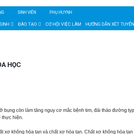
NG
SINH VIÊN
PHỤ HUYNH
SINH
ĐÀO TẠO
CƠ HỘI VIỆC LÀM
HƯỚNG DẪN XÉT TUYỂ
OA HỌC
bụng còn làm tăng nguy cơ mắc bệnh tim, đái tháo đường typ
 thực hiện.
hất xơ không hòa tan và chất xơ hòa tan. Chất xơ không hòa ta