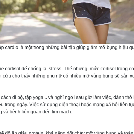
p cardio là một trong những bài tập giúp giảm mỡ bụng hiệu q
ne cortisol để chống lại stress. Thế nhưng, mức cortisol trong 
 cứu cho thấy những phụ nữ có nhiều mỡ vùng bụng sẽ sản xuất 
ách đi bộ, tập yoga... và nghỉ ngơi sau giờ làm việc, dành thờ
u trong ngày. Việc sử dụng điện thoại hoặc mạng xã hội liên tục
 và bệnh liên quan đến tim mạch.
hế độ ăn giàu protein, khả năng đốt cháy mỡ vùng bụng và toàn 