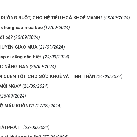
ĐƯỜNG RUỘT, CHO HỆ TIÊU HOÁ KHOẺ MẠNH?
(08/09/2024)
g chống sau mưa bão
(17/09/2024)
 đi bộ?
(20/09/2024)
HUYỂN GIAO MÙA
(21/09/2024)
iáp ai cũng cần biết
(24/09/2024)
HỨC NĂNG GAN
(25/09/2024)
HÓI QUEN TỐT CHO SỨC KHOẺ VÀ TINH THẦN
(26/09/2024)
 MỖI NGÀY
(26/09/2024)
(26/09/2024)
MỠ MÁU KHÔNG?
(27/09/2024)
TÁI PHÁT "
(28/08/2024)