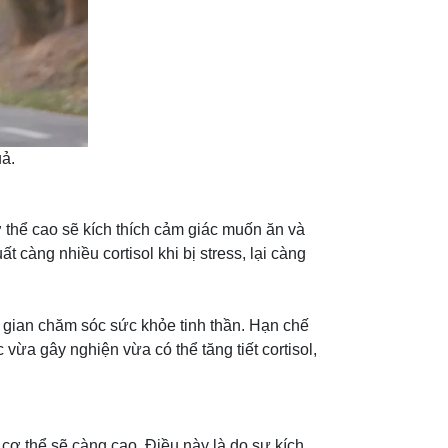
uả.
cơ thể cao sẽ kích thích cảm giác muốn ăn và
càng nhiều cortisol khi bị stress, lại càng
i gian chăm sóc sức khỏe tinh thần. Hạn chế
 vừa gây nghiện vừa có thể tăng tiết cortisol,
cơ thể sẽ càng cao. Điều này là do sự kích