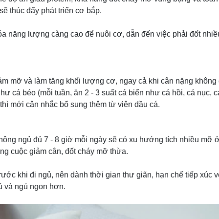
 sẽ thúc đẩy phát triển cơ bắp.
óa năng lượng càng cao để nuôi cơ, dẫn đến việc phải đốt nh
iảm mỡ và làm tăng khối lượng cơ, ngay cả khi cân nặng không
 cá béo (mỗi tuần, ăn 2 - 3 suất cá biển như cá hồi, cá nục, cá 
 thì mới cân nhắc bổ sung thêm từ viên dầu cá.
hông ngủ đủ 7 - 8 giờ mỗi ngày sẽ có xu hướng tích nhiều mỡ 
ông cuộc giảm cân, đốt cháy mỡ thừa.
 Trước khi đi ngủ, nên dành thời gian thư giãn, hạn chế tiếp xúc
gủ và ngủ ngon hơn.