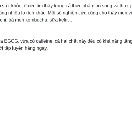
ho sức khỏe, được tìm thấy trong cả thực phẩm bổ sung và thực p
ùng nhiều lợi ích khác. Một số nghiên cứu cũng cho thấy men v
mchi, trà men kombucha, sữa kefir…
a EGCG, vừa có caffeine, cả hai chất này đều có khả năng tăng
ới tập luyện hàng ngày.