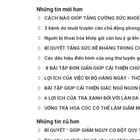
Những tin mới hơn
CÁCH NÀO GIÚP TĂNG CƯỜNG SỨC KHOẺ 
3 bệnh do muỗi truyền cần chủ động phòn
Người bị thoái hóa khớp gối cần lưu ý gì khi
BÍ QUYẾT TĂNG SỨC ĐỀ KHÁNG TRONG C
Các dấu hiệu điển hình của ung thư tuyến g
8 BÀI TẬP ĐƠN GIẢN GIÚP CẢI THIỆN C
LỢI ÍCH CỦA VIỆC ĐI BỘ HÀNG NGÀY - T
BÀI TẬP GIÚP CẢI THIỆN GIẤC NGỦ NGON
6 LỢI ÍCH CỦA TRÀ XANH ĐỐI VỚI LÀN DA
UỐNG TRÀ HOA CÚC CÓ THỂ LÀM GIẢM 
Những tin cũ hơn
BÍ QUYẾT " GIÚP GIẢM NGUY CƠ ĐỘT QUỴ 