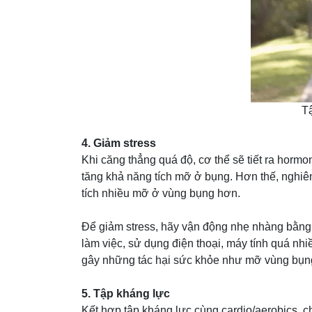
Tậ
4. Giảm stress
Khi căng thẳng quá độ, cơ thể sẽ tiết ra hormo
tăng khả năng tích mỡ ở bụng. Hơn thế, nghiên
tích nhiều mỡ ở vùng bụng hơn.
Để giảm stress, hãy vận động nhẹ nhàng bằng c
làm việc, sử dụng điện thoại, máy tính quá nhiề
gây những tác hại sức khỏe như mỡ vùng bụng
5. Tập kháng lực
Kết hợp tập kháng lực cùng cardio/aerobics, c