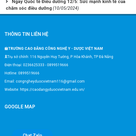
Ngày Quốc tế Điều dưỡng 12/5: Sức mạnh kinh tế của
chăm sóc điều dưỡng
(10/05/2024)
THÔNG TIN LIÊN HỆ
🏫
TRƯỜNG CAO ĐẲNG CÔNG NGHỆ Y - DƯỢC VIỆT NAM
🎗️Trụ sở chính: 116 Nguyễn Huy Tưởng, P. Hòa Khánh, TP Đà Nẵng
Điện thoại: 0236625333 - 0899519666
Hotline: 0899519666
Email: congngheyduocvietnam116@gmail.com
Website: https://caodangyduocvietnam.edu.vn/
GOOGLE MAP
Chat Zalo