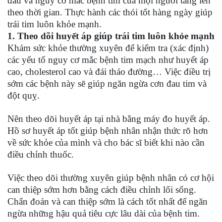
đầu và nguy cơ mắc bệnh tim của mọi người tăng lên
theo thời gian. Thực hành các thói tốt hàng ngày giúp
trái tim luôn khỏe mạnh.
1. Theo dõi huyết áp giúp trái tim luôn khỏe mạnh
Khám sức khỏe thường xuyên để kiểm tra (xác định)
các yếu tố nguy cơ mắc bệnh tim mạch như huyết áp
cao, cholesterol cao và đái tháo đường… Việc điều trị
sớm các bệnh này sẽ giúp ngăn ngừa cơn đau tim và
đột quỵ.
Nên theo dõi huyết áp tại nhà bằng máy đo huyết áp.
Hồ sơ huyết áp tốt giúp bệnh nhân nhận thức rõ hơn
về sức khỏe của mình và cho bác sĩ biết khi nào cần
điều chỉnh thuốc.
Việc theo dõi thường xuyên giúp bệnh nhân có cơ hội
can thiệp sớm hơn bằng cách điều chỉnh lối sống.
Chẩn đoán và can thiệp sớm là cách tốt nhất để ngăn
ngừa những hậu quả tiêu cực lâu dài của bệnh tim.