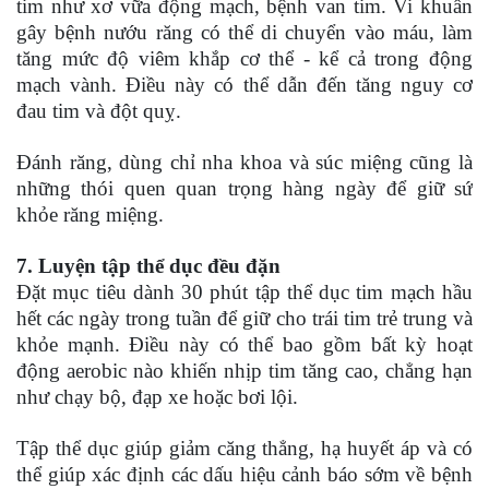
tim như xơ vữa động mạch, bệnh van tim. Vi khuẩn
gây bệnh nướu răng có thể di chuyển vào máu, làm
tăng mức độ viêm khắp cơ thể - kể cả trong động
mạch vành. Điều này có thể dẫn đến tăng nguy cơ
đau tim và đột quỵ.
Đánh răng, dùng chỉ nha khoa và súc miệng cũng là
những thói quen quan trọng hàng ngày để giữ sứ
khỏe răng miệng.
7. Luyện tập thể dục đều đặn
Đặt mục tiêu dành 30 phút tập thể dục tim mạch hầu
hết các ngày trong tuần để giữ cho trái tim trẻ trung và
khỏe mạnh. Điều này có thể bao gồm bất kỳ hoạt
động aerobic nào khiến nhịp tim tăng cao, chẳng hạn
như chạy bộ, đạp xe hoặc bơi lội.
Tập thể dục giúp giảm căng thẳng, hạ huyết áp và có
thể giúp xác định các dấu hiệu cảnh báo sớm về bệnh