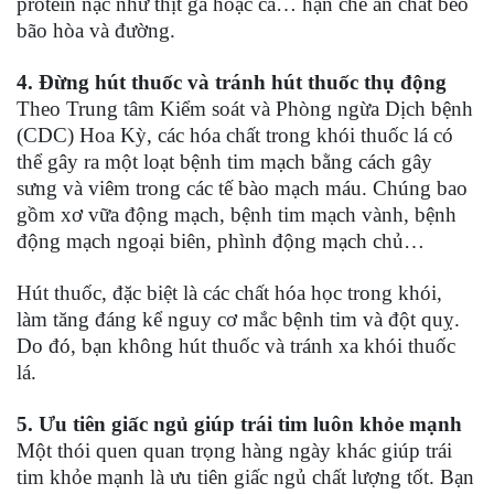
protein nạc như thịt gà hoặc cá… hạn chế ăn chất béo
bão hòa và đường.
4. Đừng hút thuốc và tránh hút thuốc thụ động
Theo Trung tâm Kiểm soát và Phòng ngừa Dịch bệnh
(CDC) Hoa Kỳ, các hóa chất trong khói thuốc lá có
thể gây ra một loạt bệnh tim mạch bằng cách gây
sưng và viêm trong các tế bào mạch máu. Chúng bao
gồm xơ vữa động mạch, bệnh tim mạch vành, bệnh
động mạch ngoại biên, phình động mạch chủ…
Hút thuốc, đặc biệt là các chất hóa học trong khói,
làm tăng đáng kể nguy cơ mắc bệnh tim và đột quỵ.
Do đó, bạn không hút thuốc và tránh xa khói thuốc
lá.
5. Ưu tiên giấc ngủ giúp trái tim luôn khỏe mạnh
Một thói quen quan trọng hàng ngày khác giúp trái
tim khỏe mạnh là ưu tiên giấc ngủ chất lượng tốt. Bạn