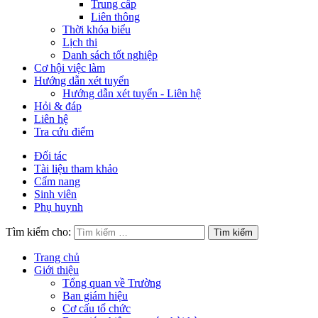
Trung cấp
Liên thông
Thời khóa biểu
Lịch thi
Danh sách tốt nghiệp
Cơ hội việc làm
Hướng dẫn xét tuyển
Hướng dẫn xét tuyển - Liên hệ
Hỏi & đáp
Liên hệ
Tra cứu điểm
Đối tác
Tài liệu tham khảo
Cẩm nang
Sinh viên
Phụ huynh
Tìm kiếm cho:
Trang chủ
Giới thiệu
Tổng quan về Trường
Ban giám hiệu
Cơ cấu tổ chức