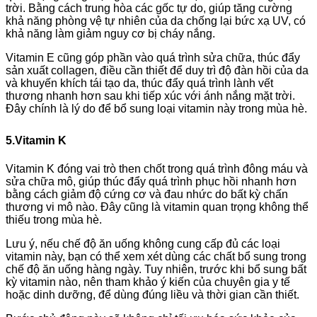
trời. Bằng cách trung hòa các gốc tự do, giúp tăng cường
khả năng phòng vệ tự nhiên của da chống lại bức xạ UV, có
khả năng làm giảm nguy cơ bị cháy nắng.
Vitamin E cũng góp phần vào quá trình sửa chữa, thúc đẩy
sản xuất collagen, điều cần thiết để duy trì độ đàn hồi của da
và khuyến khích tái tạo da, thúc đẩy quá trình lành vết
thương nhanh hơn sau khi tiếp xúc với ánh nắng mặt trời.
Đây chính là lý do để bổ sung loại vitamin này trong mùa hè.
5.Vitamin K
Vitamin K đóng vai trò then chốt trong quá trình đông máu và
sửa chữa mô, giúp thúc đẩy quá trình phục hồi nhanh hơn
bằng cách giảm độ cứng cơ và đau nhức do bất kỳ chấn
thương vi mô nào. Đây cũng là vitamin quan trọng không thể
thiếu trong mùa hè.
Lưu ý, nếu chế độ ăn uống không cung cấp đủ các loại
vitamin này, bạn có thể xem xét dùng các chất bổ sung trong
chế độ ăn uống hàng ngày. Tuy nhiên, trước khi bổ sung bất
kỳ vitamin nào, nên tham khảo ý kiến của chuyên gia y tế
hoặc dinh dưỡng, để dùng đúng liều và thời gian cần thiết.