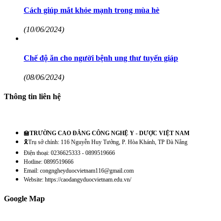
Cách giúp mắt khỏe mạnh trong mùa hè
(10/06/2024)
Chế độ ăn cho người bệnh ung thư tuyến giáp
(08/06/2024)
Thông tin liên hệ
🏫
TRƯỜNG CAO ĐẲNG CÔNG NGHỆ Y - DƯỢC VIỆT NAM
🎗️Trụ sở chính: 116 Nguyễn Huy Tưởng, P. Hòa Khánh, TP Đà Nẵng
Điện thoại: 0236625333 - 0899519666
Hotline: 0899519666
Email: congngheyduocvietnam116@gmail.com
Website: https://caodangyduocvietnam.edu.vn/
Google Map