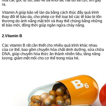
hòa các gốc tự do, bảo vệ da khỏi tác hại do tia cực tím gây
ra.
Vitamin A giúp bảo vệ làn da bằng cách thúc đẩy quá trình
thay đổi tế bào da, cho phép cơ thể loại bỏ các tế bào bị tổn
thương do ánh nắng mặt trời và thay thế chúng bằng những
tế bào mới, đồng thời giúp ngăn ngừa cháy nắng.
2.Vitamin B
Các vitamin B rất cần thiết cho nhiều quá trình khác nhau
của cơ thể, bao gồm chuyển hóa chất dinh dưỡng, sửa chữa
DNA, giúp chuyển hóa thức ăn thành nhiên liệu, tăng năng
lượng, giảm mệt mỏi cho cơ thể trong mùa hè.