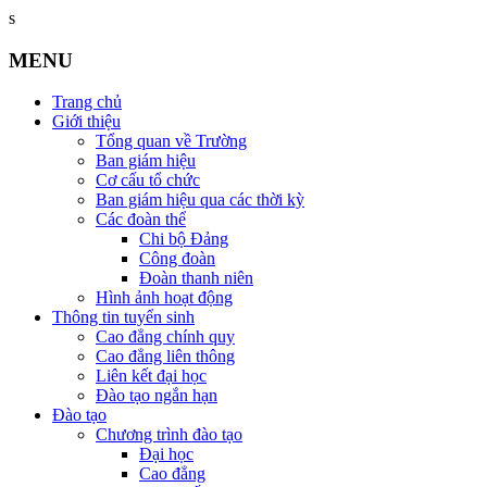
s
MENU
Trang chủ
Giới thiệu
Tổng quan về Trường
Ban giám hiệu
Cơ cấu tổ chức
Ban giám hiệu qua các thời kỳ
Các đoàn thể
Chi bộ Đảng
Công đoàn
Đoàn thanh niên
Hình ảnh hoạt động
Thông tin tuyển sinh
Cao đẳng chính quy
Cao đẳng liên thông
Liên kết đại học
Đào tạo ngắn hạn
Đào tạo
Chương trình đào tạo
Đại học
Cao đẳng