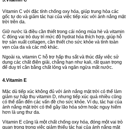
Vitamin C với đặc tính chống oxy hóa, giúp trung hòa các
gốc tự do và giảm tác hại của việc tiếp xúc với ánh nắng mặt
trời trên da.
Giữ nước là điều cần thiết trong cái nóng mùa hè và vitamin
C đóng vai trò duy trì mức độ hydrat hóa thích hợp, giúp hỗ
trợ sản xuất collagen, cần thiết cho sức khỏe và tính toàn
vẹn của da và các mô khác.
Ngoài ra, vitamin C hỗ trợ hấp thu sắt và thúc đẩy việc sử
dụng các chất điện giải, chẳng hạn như kali, rất quan trọng
để duy trì cân bằng chất lỏng và ngăn ngừa mất nước.
4.Vitamin E
Mặc dù tiếp xúc không đủ với ánh nắng mặt trời có thể làm
giảm sự hấp thụ vitamin D, nhưng tiếp xúc quá nhiều cũng
có thể dẫn đến các vấn đề cho sức khỏe. Ví dụ, tác hại của
ánh nắng mặt trời có thể gây lão hóa sớm hoặc nguy hiểm
hơn là ung thư da.
Vitamin E cũng là một chất chống oxy hóa, đóng một vai trò
quan trọng trong việc giảm thiểu tác hại của ánh nắng mặt