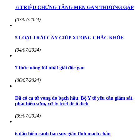
6 TRIỆU CHỨNG TĂNG MEN GAN THƯỜNG GẶP
(03/07/2024)
5 LOẠI TRÁI CÂY GIÚP XƯƠNG CHẮC KHỎE
(04/07/2024)
7 thức uống tốt nhất giải độc gan
(06/07/2024)
Đã có ca tử vong do bạch hầu, Bộ Y tế yêu cầu giám sát,
phát hiện sớm, xử lý triệt để ổ dịch
(09/07/2024)
6 dấu hiệu cảnh báo suy giãn tĩnh mạch chân