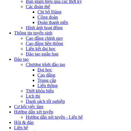
Ban giám hiệu qua các thời kỳ
Các đoàn thể
Chi bộ Đảng
Công đoàn
Đoàn thanh niên
Hình ảnh hoạt động
Thông tin tuyển sinh
Cao đẳng chính quy
Cao đẳng liên thông
Liên kết đại học
Đào tạo ngắn hạn
Đào tạo
Chương trình đào tạo
Đại học
Cao đẳng
Trung cấp
Liên thông
Thời khóa biểu
Lịch thi
Danh sách tốt nghiệp
Cơ hội việc làm
Hướng dẫn xét tuyển
Hướng dẫn xét tuyển - Liên hệ
Hỏi & đáp
Liên hệ