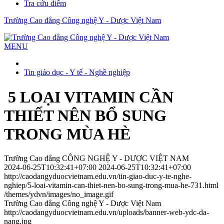
Tra cứu điểm
Trường Cao đẳng Công nghệ Y - Dược Việt Nam
MENU
Tin giáo dục - Y tế - Nghề nghiệp
5 LOẠI VITAMIN CẦN
THIẾT NÊN BỔ SUNG
TRONG MÙA HÈ
Trường Cao đẳng CÔNG NGHỆ Y - DƯỢC VIỆT NAM
2024-06-25T10:32:41+07:00
2024-06-25T10:32:41+07:00
http://caodangyduocvietnam.edu.vn/tin-giao-duc-y-te-nghe-
nghiep/5-loai-vitamin-can-thiet-nen-bo-sung-trong-mua-he-731.html
/themes/ydvn/images/no_image.gif
Trường Cao đẳng Công nghệ Y - Dược Việt Nam
http://caodangyduocvietnam.edu.vn/uploads/banner-web-ydc-da-
nang.jpg