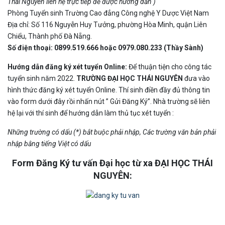
Thái Nguyên liên hệ trực tiếp để được hướng dẫn )
Phòng Tuyển sinh Trường Cao đẳng Công nghệ Y Dược Việt Nam
Địa chỉ: Số 116 Nguyễn Huy Tưởng, phường Hòa Minh, quận Liên
Chiểu, Thành phố Đà Nẵng.
Số điện thoại: 0899.519.666 hoặc 0979.080.233 (Thầy Sành)
Hướng dẫn đăng ký xét tuyển Online:
Để thuận tiện cho công tác
tuyển sinh năm 2022.
TRƯỜNG ĐẠI HỌC THÁI NGUYÊN
đưa vào
hình thức đăng ký xét tuyển Online. Thí sinh điền đầy đủ thông tin
vào form dưới đây rồi nhấn nút ” Gửi Đăng Ký”. Nhà trường sẽ liên
hệ lại với thí sinh để hướng dẫn làm thủ tục xét tuyển :
Những trường có dấu (*) bắt buộc phải nhập, Các trường văn bản phải
nhập bằng tiếng Việt có dấu
Form Đăng Ký tư vấn Đại học từ xa ĐẠI HỌC THÁI
NGUYÊN: