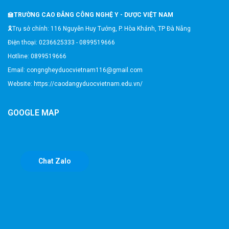
🏫
TRƯỜNG CAO ĐẲNG CÔNG NGHỆ Y - DƯỢC VIỆT NAM
🎗️Trụ sở chính: 116 Nguyễn Huy Tưởng, P. Hòa Khánh, TP Đà Nẵng
Điện thoại: 0236625333 - 0899519666
Hotline: 0899519666
Email: congngheyduocvietnam116@gmail.com
Website: https://caodangyduocvietnam.edu.vn/
GOOGLE MAP
Chat Zalo