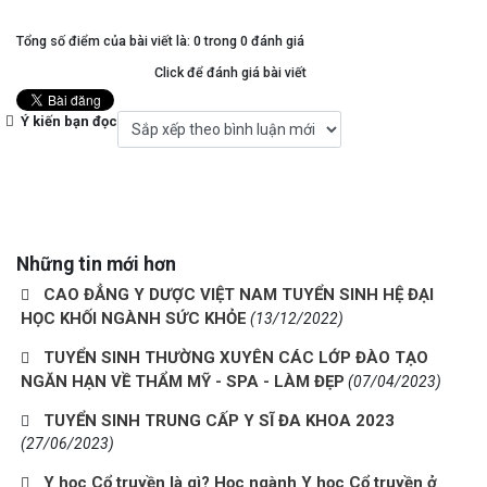
Tổng số điểm của bài viết là: 0 trong 0 đánh giá
Click để đánh giá bài viết
Ý kiến bạn đọc
Những tin mới hơn
CAO ĐẲNG Y DƯỢC VIỆT NAM TUYỂN SINH HỆ ĐẠI
HỌC KHỐI NGÀNH SỨC KHỎE
(13/12/2022)
TUYỂN SINH THƯỜNG XUYÊN CÁC LỚP ĐÀO TẠO
NGĂN HẠN VỀ THẨM MỸ - SPA - LÀM ĐẸP
(07/04/2023)
TUYỂN SINH TRUNG CẤP Y SĨ ĐA KHOA 2023
(27/06/2023)
Y học Cổ truyền là gì? Học ngành Y học Cổ truyền ở