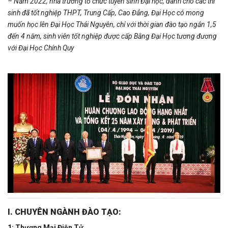
– Năm 2022, nhà trường tổ chức tuyển sinh Đại học, dành cho các thí
sinh đã tốt nghiệp THPT, Trung Cấp, Cao Đẳng, Đại Học có mong
muốn học lên Đại Học Thái Nguyên, chỉ với thời gian đào tạo ngắn 1,5
đến 4 năm, sinh viên tốt nghiệp được cấp Bằng Đại Học tương đương
với Đại Học Chính Quy
I. CHUYÊN NGÀNH ĐÀO TẠO:
1: Thương Mại Điện Tử