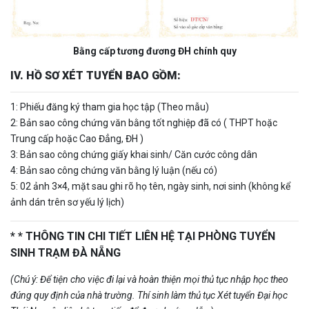
Bằng cấp tương đương ĐH chính quy
IV. HỒ SƠ XÉT TUYỂN BAO GỒM:
1: Phiếu đăng ký tham gia học tập (Theo mẫu)
2: Bản sao công chứng văn bằng tốt nghiệp đã có ( THPT hoặc
Trung cấp hoặc Cao Đẳng, ĐH )
3: Bản sao công chứng giấy khai sinh/ Căn cước công dân
4: Bản sao công chứng văn bằng lý luận (nếu có)
5: 02 ảnh 3×4, mặt sau ghi rõ họ tên, ngày sinh, nơi sinh (không kể
ảnh dán trên sơ yếu lý lịch)
* * THÔNG TIN CHI TIẾT LIÊN HỆ TẠI PHÒNG TUYỂN
SINH TRẠM ĐÀ NẴNG
(Chú ý: Để tiện cho việc đi lại và hoàn thiện mọi thủ tục nhập học theo
đúng quy định của nhà trường. Thí sinh làm thủ tục Xét tuyển Đại học