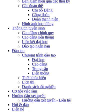
Ban giám hiệu qua các thời kỳ
Các đoàn thể
Chi bộ Đảng
Công đoàn
Đoàn thanh niên
Hình ảnh hoạt động
Thông tin tuyển sinh
Cao đẳng chính quy
Cao đẳng liên thông
Liên kết đại học
Đào tạo ngắn hạn
Đào tạo
Chương trình đào tạo
Đại học
Cao đẳng
Trung cấp
Liên thông
Thời khóa biểu
Lịch thi
Danh sách tốt nghiệp
Cơ hội việc làm
Hướng dẫn xét tuyển
Hướng dẫn xét tuyển - Liên hệ
Hỏi & đáp
Liên hệ