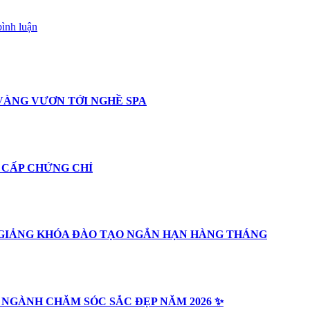
bình luận
VÀNG VƯƠN TỚI NGHỀ SPA
 CẤP CHỨNG CHỈ
 GIẢNG KHÓA ĐÀO TẠO NGẮN HẠN HÀNG THÁNG
 NGÀNH CHĂM SÓC SẮC ĐẸP NĂM 2026 ✨