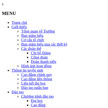
s
MENU
Trang chủ
Giới thiệu
Tổng quan về Trường
Ban giám hiệu
Cơ cấu tổ chức
Ban giám hiệu qua các thời kỳ
Các đoàn thể
Chi bộ Đảng
Công đoàn
Đoàn thanh niên
Hình ảnh hoạt động
Thông tin tuyển sinh
Cao đẳng chính quy
Cao đẳng liên thông
Liên kết đại học
Đào tạo ngắn hạn
Đào tạo
Chương trình đào tạo
Đại học
Cao đẳng