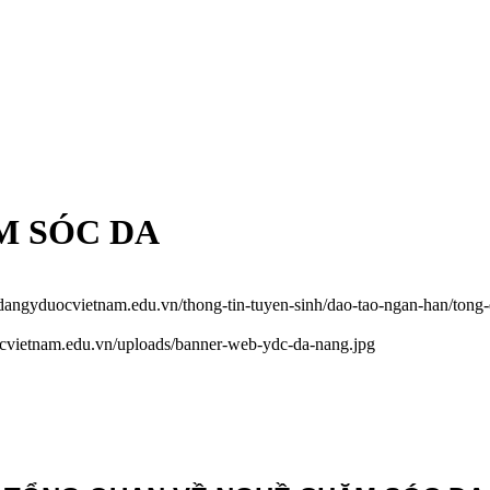
M SÓC DA
odangyduocvietnam.edu.vn/thong-tin-tuyen-sinh/dao-tao-ngan-han/ton
ocvietnam.edu.vn/uploads/banner-web-ydc-da-nang.jpg