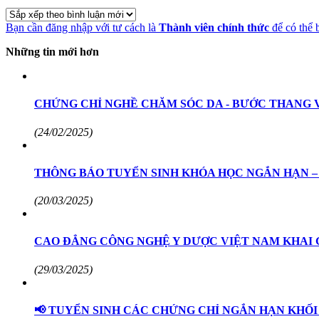
Bạn cần đăng nhập với tư cách là
Thành viên chính thức
để có thể 
Những tin mới hơn
CHỨNG CHỈ NGHỀ CHĂM SÓC DA - BƯỚC THANG 
(24/02/2025)
THÔNG BÁO TUYỂN SINH KHÓA HỌC NGẮN HẠN –
(20/03/2025)
CAO ĐẲNG CÔNG NGHỆ Y DƯỢC VIỆT NAM KHAI
(29/03/2025)
📢 TUYỂN SINH CÁC CHỨNG CHỈ NGẮN HẠN KHỐI