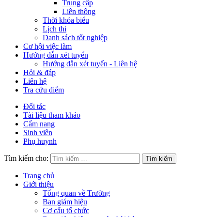
Trung cấp
Liên thông
Thời khóa biểu
Lịch thi
Danh sách tốt nghiệp
Cơ hội việc làm
Hướng dẫn xét tuyển
Hướng dẫn xét tuyển - Liên hệ
Hỏi & đáp
Liên hệ
Tra cứu điểm
Đối tác
Tài liệu tham khảo
Cẩm nang
Sinh viên
Phụ huynh
Tìm kiếm cho:
Trang chủ
Giới thiệu
Tổng quan về Trường
Ban giám hiệu
Cơ cấu tổ chức