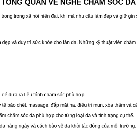
TỔNG QUAN VỀ NGHỀ CHĂM SÓC DA
rọng trong xã hội hiện đại, khi mà nhu cầu làm đẹp và giữ gìn
ẹp và duy trì sức khỏe cho làn da. Những kỹ thuật viên chăm s
 để đưa ra liệu trình chăm sóc phù hợp.
 tế bào chết, massage, đắp mặt nạ, điều trị mụn, xóa thâm và cá
ẩm chăm sóc da phù hợp cho từng loại da và tình trạng cụ thể.
a hàng ngày và cách bảo vệ da khỏi tác động của môi trường.