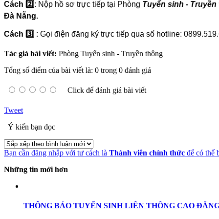
Cách 2️⃣
: Nộp hồ sơ trực tiếp tại Phòng
T
uyển sinh - Truyền
Đà Nẵng.
Cách 3️⃣
: Gọi điện đăng ký trực tiếp qua số hotline: 0899.519
Tác giả bài viết:
Phòng Tuyển sinh - Truyền thông
Tổng số điểm của bài viết là: 0 trong 0 đánh giá
Click để đánh giá bài viết
Tweet
Ý kiến bạn đọc
Bạn cần đăng nhập với tư cách là
Thành viên chính thức
để có thể 
Những tin mới hơn
THÔNG BÁO TUYỂN SINH LIÊN THÔNG CAO ĐẲNG