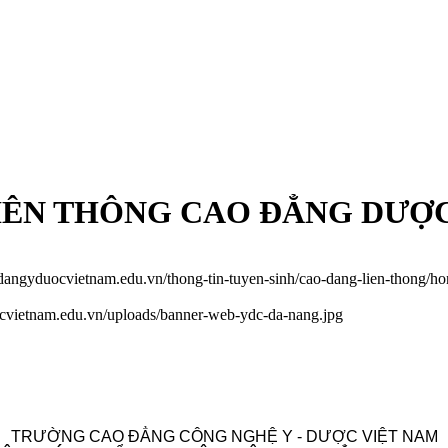
IÊN THÔNG CAO ĐẲNG DƯỢC
odangyduocvietnam.edu.vn/thong-tin-tuyen-sinh/cao-dang-lien-thong/h
ocvietnam.edu.vn/uploads/banner-web-ydc-da-nang.jpg
TRƯỜNG CAO ĐẲNG CÔNG NGHỆ Y - DƯỢC VIỆT NAM