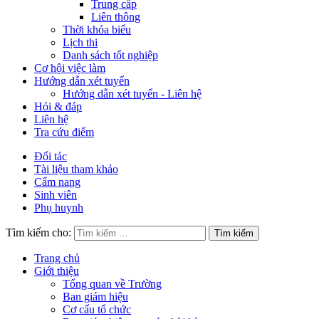
Trung cấp
Liên thông
Thời khóa biểu
Lịch thi
Danh sách tốt nghiệp
Cơ hội việc làm
Hướng dẫn xét tuyển
Hướng dẫn xét tuyển - Liên hệ
Hỏi & đáp
Liên hệ
Tra cứu điểm
Đối tác
Tài liệu tham khảo
Cẩm nang
Sinh viên
Phụ huynh
Tìm kiếm cho:
Trang chủ
Giới thiệu
Tổng quan về Trường
Ban giám hiệu
Cơ cấu tổ chức