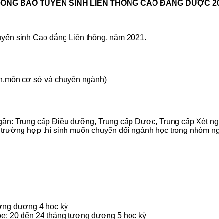
ÔNG BÁO TUYỂN SINH LIÊN THÔNG CAO ĐẲNG DƯỢC 2
yển sinh Cao đẳng Liên thông, năm 2021.
ản,môn cơ sở và chuyên ngành)
h gần: Trung cấp Điều dưỡng, Trung cấp Dược, Trung cấp Xét 
ới trường hợp thí sinh muốn chuyển đổi ngành học trong nhóm n
ương đương 4 học kỳ
ỏe: 20 đến 24 tháng tương đương 5 học kỳ