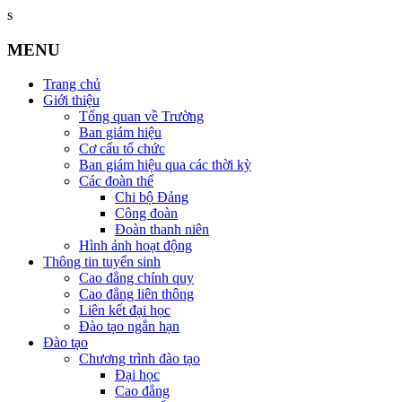
s
MENU
Trang chủ
Giới thiệu
Tổng quan về Trường
Ban giám hiệu
Cơ cấu tổ chức
Ban giám hiệu qua các thời kỳ
Các đoàn thể
Chi bộ Đảng
Công đoàn
Đoàn thanh niên
Hình ảnh hoạt động
Thông tin tuyển sinh
Cao đẳng chính quy
Cao đẳng liên thông
Liên kết đại học
Đào tạo ngắn hạn
Đào tạo
Chương trình đào tạo
Đại học
Cao đẳng