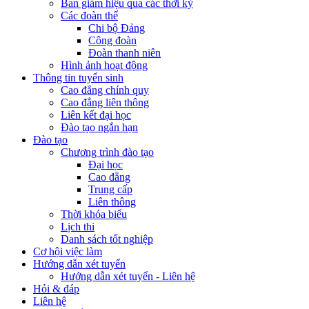
Ban giám hiệu qua các thời kỳ
Các đoàn thể
Chi bộ Đảng
Công đoàn
Đoàn thanh niên
Hình ảnh hoạt động
Thông tin tuyển sinh
Cao đẳng chính quy
Cao đẳng liên thông
Liên kết đại học
Đào tạo ngắn hạn
Đào tạo
Chương trình đào tạo
Đại học
Cao đẳng
Trung cấp
Liên thông
Thời khóa biểu
Lịch thi
Danh sách tốt nghiệp
Cơ hội việc làm
Hướng dẫn xét tuyển
Hướng dẫn xét tuyển - Liên hệ
Hỏi & đáp
Liên hệ