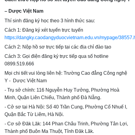
– Dược Việt Nam
Thí sinh đăng ký học theo 3 hình thức sau:
Cách 1: Đăng ký xét tuyển trực tuyến
https://dangky.caodangyduocvietnam.edu.vn/mypage/38557.
Cách 2: Nộp hồ sơ trực tiếp tại các địa chỉ đào tạo
Cách 3: Gọi điện đăng ký trực tiếp qua số hotline
0899.519.666
Mọi chi tiết vui lòng liên hệ: Trường Cao đẳng Công nghệ
Y - Dược Việt Nam
- Trụ sở chính: 116 Nguyễn Huy Tưởng, Phường Hoà
Minh, Quận Liên Chiểu, Thành phố Đà Nẵng.
- Cở sơ tại Hà Nội: Số 40 Trần Cung, Phường Cổ Nhuế I,
Quận Bắc Từ Liêm, Hà Nội.
- Cơ sở Đăk Lăk: 144 Phan Châu Trinh, Phường Tân Lợi,
Thành phố Buôn Ma Thuột, Tỉnh Đăk Lăk.