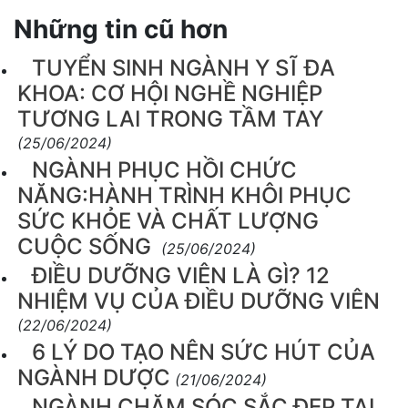
Những tin cũ hơn
TUYỂN SINH NGÀNH Y SĨ ĐA
KHOA: CƠ HỘI NGHỀ NGHIỆP
TƯƠNG LAI TRONG TẦM TAY
(25/06/2024)
NGÀNH PHỤC HỒI CHỨC
NĂNG:HÀNH TRÌNH KHÔI PHỤC
SỨC KHỎE VÀ CHẤT LƯỢNG
CUỘC SỐNG
(25/06/2024)
ĐIỀU DƯỠNG VIÊN LÀ GÌ? 12
NHIỆM VỤ CỦA ĐIỀU DƯỠNG VIÊN
(22/06/2024)
6 LÝ DO TẠO NÊN SỨC HÚT CỦA
NGÀNH DƯỢC
(21/06/2024)
NGÀNH CHĂM SÓC SẮC ĐẸP TẠI