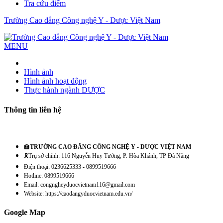
Tra cứu điểm
Trường Cao đẳng Công nghệ Y - Dược Việt Nam
MENU
Hình ảnh
Hình ảnh hoạt động
Thực hành ngành DƯỢC
Thông tin liên hệ
🏫
TRƯỜNG CAO ĐẲNG CÔNG NGHỆ Y - DƯỢC VIỆT NAM
🎗️Trụ sở chính: 116 Nguyễn Huy Tưởng, P. Hòa Khánh, TP Đà Nẵng
Điện thoại: 0236625333 - 0899519666
Hotline: 0899519666
Email: congngheyduocvietnam116@gmail.com
Website: https://caodangyduocvietnam.edu.vn/
Google Map