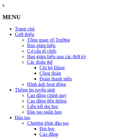
s
MENU
Trang chủ
Giới thiệu
Tổng quan về Trường
Ban giám hiệu
Cơ cấu tổ chức
Ban giám hiệu qua các thời kỳ
Các đoàn thể
Chi bộ Đảng
Công đoàn
Đoàn thanh niên
Hình ảnh hoạt động
Thông tin tuyển sinh
Cao đẳng chính quy
Cao đẳng liên thông
Liên kết đại học
Đào tạo ngắn hạn
Đào tạo
Chương trình đào tạo
Đại học
Cao đẳng