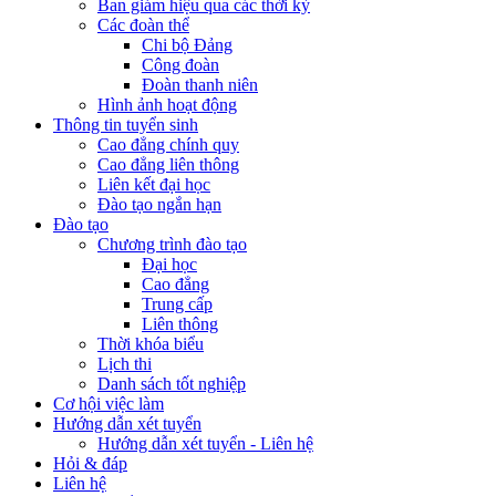
Ban giám hiệu qua các thời kỳ
Các đoàn thể
Chi bộ Đảng
Công đoàn
Đoàn thanh niên
Hình ảnh hoạt động
Thông tin tuyển sinh
Cao đẳng chính quy
Cao đẳng liên thông
Liên kết đại học
Đào tạo ngắn hạn
Đào tạo
Chương trình đào tạo
Đại học
Cao đẳng
Trung cấp
Liên thông
Thời khóa biểu
Lịch thi
Danh sách tốt nghiệp
Cơ hội việc làm
Hướng dẫn xét tuyển
Hướng dẫn xét tuyển - Liên hệ
Hỏi & đáp
Liên hệ