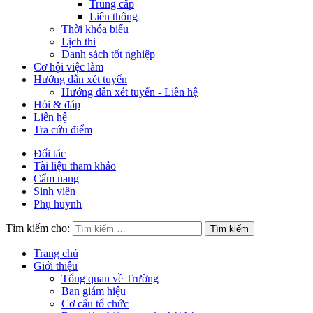
Trung cấp
Liên thông
Thời khóa biểu
Lịch thi
Danh sách tốt nghiệp
Cơ hội việc làm
Hướng dẫn xét tuyển
Hướng dẫn xét tuyển - Liên hệ
Hỏi & đáp
Liên hệ
Tra cứu điểm
Đối tác
Tài liệu tham khảo
Cẩm nang
Sinh viên
Phụ huynh
Tìm kiếm cho:
Trang chủ
Giới thiệu
Tổng quan về Trường
Ban giám hiệu
Cơ cấu tổ chức