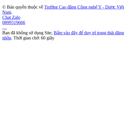
© Bản quyền thuộc về
Trường Cao đẳng Công nghệ Y - Dược Việt
Nam
.
Chat Zalo
0899519666
Bạn đã không sử dụng Site,
Bấm vào đây để duy trì trạng thái đăng
nhập
. Thời gian chờ:
60
giây