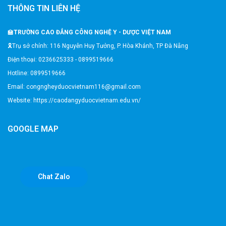
THÔNG TIN LIÊN HỆ
🏫
TRƯỜNG CAO ĐẲNG CÔNG NGHỆ Y - DƯỢC VIỆT NAM
🎗️Trụ sở chính: 116 Nguyễn Huy Tưởng, P. Hòa Khánh, TP Đà Nẵng
Điện thoại: 0236625333 - 0899519666
Hotline: 0899519666
Email: congngheyduocvietnam116@gmail.com
Website: https://caodangyduocvietnam.edu.vn/
GOOGLE MAP
Chat Zalo