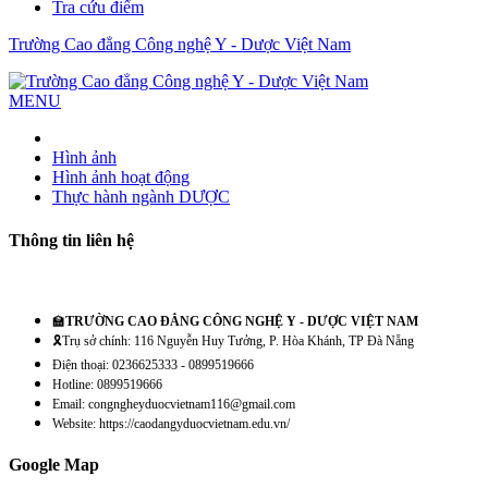
Tra cứu điểm
Trường Cao đẳng Công nghệ Y - Dược Việt Nam
MENU
Hình ảnh
Hình ảnh hoạt động
Thực hành ngành DƯỢC
Thông tin liên hệ
🏫
TRƯỜNG CAO ĐẲNG CÔNG NGHỆ Y - DƯỢC VIỆT NAM
🎗️Trụ sở chính: 116 Nguyễn Huy Tưởng, P. Hòa Khánh, TP Đà Nẵng
Điện thoại: 0236625333 - 0899519666
Hotline: 0899519666
Email: congngheyduocvietnam116@gmail.com
Website: https://caodangyduocvietnam.edu.vn/
Google Map