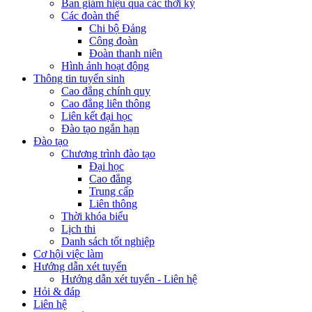
Ban giám hiệu qua các thời kỳ
Các đoàn thể
Chi bộ Đảng
Công đoàn
Đoàn thanh niên
Hình ảnh hoạt động
Thông tin tuyển sinh
Cao đẳng chính quy
Cao đẳng liên thông
Liên kết đại học
Đào tạo ngắn hạn
Đào tạo
Chương trình đào tạo
Đại học
Cao đẳng
Trung cấp
Liên thông
Thời khóa biểu
Lịch thi
Danh sách tốt nghiệp
Cơ hội việc làm
Hướng dẫn xét tuyển
Hướng dẫn xét tuyển - Liên hệ
Hỏi & đáp
Liên hệ