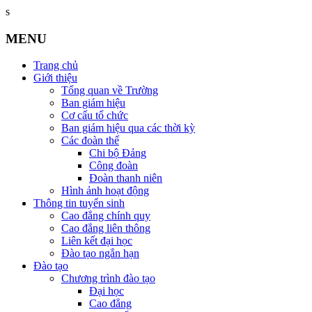
s
MENU
Trang chủ
Giới thiệu
Tổng quan về Trường
Ban giám hiệu
Cơ cấu tổ chức
Ban giám hiệu qua các thời kỳ
Các đoàn thể
Chi bộ Đảng
Công đoàn
Đoàn thanh niên
Hình ảnh hoạt động
Thông tin tuyển sinh
Cao đẳng chính quy
Cao đẳng liên thông
Liên kết đại học
Đào tạo ngắn hạn
Đào tạo
Chương trình đào tạo
Đại học
Cao đẳng