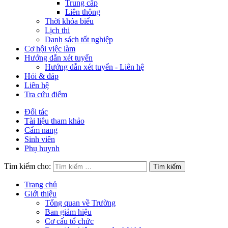
Trung cấp
Liên thông
Thời khóa biểu
Lịch thi
Danh sách tốt nghiệp
Cơ hội việc làm
Hướng dẫn xét tuyển
Hướng dẫn xét tuyển - Liên hệ
Hỏi & đáp
Liên hệ
Tra cứu điểm
Đối tác
Tài liệu tham khảo
Cẩm nang
Sinh viên
Phụ huynh
Tìm kiếm cho:
Trang chủ
Giới thiệu
Tổng quan về Trường
Ban giám hiệu
Cơ cấu tổ chức