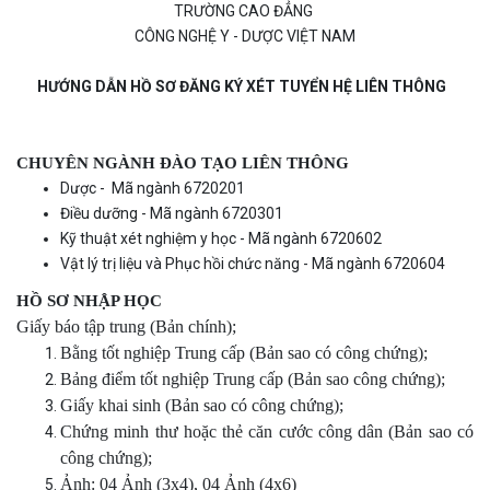
TRƯỜNG CAO ĐẲNG
CÔNG NGHỆ Y - DƯỢC VIỆT NAM
HƯỚNG DẪN HỒ SƠ ĐĂNG KÝ XÉT TUYỂN HỆ LIÊN THÔNG
CHUYÊN NGÀNH ĐÀO TẠO LIÊN THÔNG
Dược - Mã ngành 6720201
Điều dưỡng - Mã ngành 6720301
Kỹ thuật xét nghiệm y học - Mã ngành 6720602
Vật lý trị liệu và Phục hồi chức năng - Mã ngành 6720604
HỒ SƠ NHẬP HỌC
Giấy báo tập trung (Bản chính);
Bằng tốt nghiệp Trung cấp (Bản sao có công chứng);
Bảng điểm tốt nghiệp Trung cấp (Bản sao công chứng);
Giấy khai sinh (Bản sao có công chứng);
Chứng minh thư hoặc thẻ căn cước công dân (Bản sao có
công chứng);
Ảnh: 04 Ảnh (3x4), 04 Ảnh (4x6)