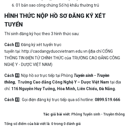
01 bản sao công chứng Sổ hộ khẩu thường trú
HÌNH THỨC NỘP HỒ SƠ ĐĂNG KÝ XÉT
TUYỂN
Thí sinh đăng ký học theo 3 hình thức sau:
Cách 1️⃣
: Đăng ký xét tuyển trực
tuyến tại: http://caodangyduocvietnam.edu.vn
(
địa chỉ
CỔNG
THÔNG TIN ĐIỆN TỬ CHÍNH THỨC của TRƯỜNG CAO ĐẲNG CÔNG
NGHỆ Y - DƯỢC VIỆT NAM)
Cách 2️⃣
: Nộp hồ sơ trực tiếp tại Phòng
T
uyển sinh - Truyền
thông
,
Trường Cao đẳng Công Nghệ Y – Dược Việt Nam
tại địa
chỉ:
116 Nguyễn Huy Tưởng, Hòa Minh, Liên Chiểu, Đà Nẵng.
Cách 3️⃣
: Gọi điện đăng ký trực tiếp qua số hotline:
0899.519.666
Tác giả bài viết:
Phòng Tuyển sinh - Truyền thông
Tổng số điểm của bài viết là: 0 trong 0 đánh giá