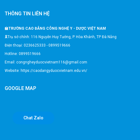
THÔNG TIN LIÊN HỆ
🏫
TRƯỜNG CAO ĐẲNG CÔNG NGHỆ Y - DƯỢC VIỆT NAM
🎗️Trụ sở chính: 116 Nguyễn Huy Tưởng, P. Hòa Khánh, TP Đà Nẵng
Điện thoại: 0236625333 - 0899519666
Hotline: 0899519666
Email: congngheyduocvietnam116@gmail.com
Website: https://caodangyduocvietnam.edu.vn/
GOOGLE MAP
Chat Zalo