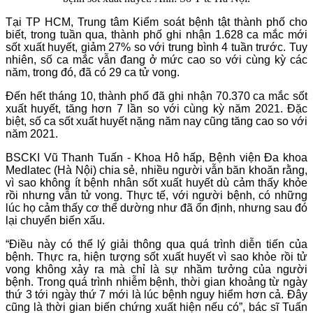
Tại TP HCM, Trung tâm Kiểm soát bệnh tật thành phố cho
biết, trong tuần qua, thành phố ghi nhận 1.628 ca mắc mới
sốt xuất huyết, giảm 27% so với trung bình 4 tuần trước. Tuy
nhiên, số ca mắc vẫn đang ở mức cao so với cùng kỳ các
năm, trong đó, đã có 29 ca tử vong.
Đến hết tháng 10, thành phố đã ghi nhận 70.370 ca mắc sốt
xuất huyết, tăng hơn 7 lần so với cùng kỳ năm 2021. Đặc
biệt, số ca sốt xuất huyết nặng năm nay cũng tăng cao so với
năm 2021.
BSCKI Vũ Thanh Tuấn - Khoa Hô hấp, Bệnh viện Đa khoa
Medlatec (Hà Nội) chia sẻ, nhiều người vẫn băn khoăn rằng,
vì sao không ít bệnh nhân sốt xuất huyết dù cảm thấy khỏe
rồi nhưng vẫn tử vong. Thực tế, với người bệnh, có những
lúc họ cảm thấy cơ thể dường như đã ổn định, nhưng sau đó
lại chuyển biến xấu.
“Điều này có thể lý giải thông qua quá trình diễn tiến của
bệnh. Thực ra, hiện tượng sốt xuất huyết vì sao khỏe rồi tử
vong không xảy ra mà chỉ là sự nhầm tưởng của người
bệnh. Trong quá trình nhiễm bệnh, thời gian khoảng từ ngày
thứ 3 tới ngày thứ 7 mới là lúc bệnh nguy hiểm hơn cả. Đây
cũng là thời gian biến chứng xuất hiện nếu có”, bác sĩ Tuấn