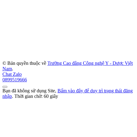
© Bản quyền thuộc về
Trường Cao đẳng Công nghệ Y - Dược Việt
Nam
.
Chat Zalo
0899519666
Bạn đã không sử dụng Site,
Bấm vào đây để duy trì trạng thái đăng
nhập
. Thời gian chờ:
60
giây