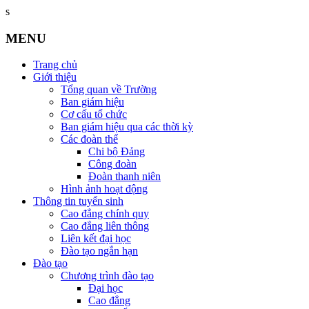
s
MENU
Trang chủ
Giới thiệu
Tổng quan về Trường
Ban giám hiệu
Cơ cấu tổ chức
Ban giám hiệu qua các thời kỳ
Các đoàn thể
Chi bộ Đảng
Công đoàn
Đoàn thanh niên
Hình ảnh hoạt động
Thông tin tuyển sinh
Cao đẳng chính quy
Cao đẳng liên thông
Liên kết đại học
Đào tạo ngắn hạn
Đào tạo
Chương trình đào tạo
Đại học
Cao đẳng