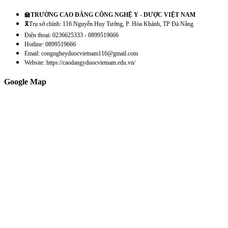
🏫
TRƯỜNG CAO ĐẲNG CÔNG NGHỆ Y - DƯỢC VIỆT NAM
🎗️Trụ sở chính: 116 Nguyễn Huy Tưởng, P. Hòa Khánh, TP Đà Nẵng
Điện thoại: 0236625333 - 0899519666
Hotline: 0899519666
Email: congngheyduocvietnam116@gmail.com
Website: https://caodangyduocvietnam.edu.vn/
Google Map