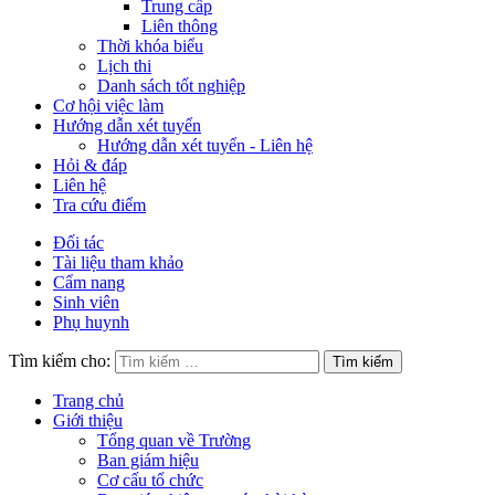
Trung cấp
Liên thông
Thời khóa biểu
Lịch thi
Danh sách tốt nghiệp
Cơ hội việc làm
Hướng dẫn xét tuyển
Hướng dẫn xét tuyển - Liên hệ
Hỏi & đáp
Liên hệ
Tra cứu điểm
Đối tác
Tài liệu tham khảo
Cẩm nang
Sinh viên
Phụ huynh
Tìm kiếm cho:
Trang chủ
Giới thiệu
Tổng quan về Trường
Ban giám hiệu
Cơ cấu tổ chức