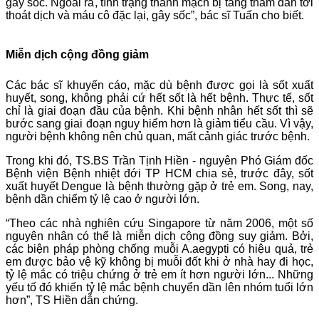
gây sốc. Ngoài ra, tình trạng thành mạch bị tăng thấm dẫn tới
thoát dịch và máu cô đặc lại, gây sốc”, bác sĩ Tuấn cho biết.
Miễn dịch cộng đồng giảm
Các bác sĩ khuyến cáo, mặc dù bệnh được gọi là sốt xuất
huyết, song, không phải cứ hết sốt là hết bệnh. Thực tế, sốt
chỉ là giai đoạn đầu của bệnh. Khi bệnh nhân hết sốt thì sẽ
bước sang giai đoạn nguy hiểm hơn là giảm tiểu cầu. Vì vậy,
người bệnh không nên chủ quan, mất cảnh giác trước bệnh.
Trong khi đó, TS.BS Trần Tịnh Hiền - nguyên Phó Giám đốc
Bệnh viện Bệnh nhiệt đới TP HCM chia sẻ, trước đây, sốt
xuất huyết Dengue là bệnh thường gặp ở trẻ em. Song, nay,
bệnh dần chiếm tỷ lệ cao ở người lớn.
“Theo các nhà nghiên cứu Singapore từ năm 2006, một số
nguyên nhân có thể là miễn dịch cộng đồng suy giảm. Bởi,
các biện pháp phòng chống muỗi A.aegypti có hiệu quả, trẻ
em được bảo vệ kỹ không bị muỗi đốt khi ở nhà hay đi học,
tỷ lệ mắc có triệu chứng ở trẻ em ít hơn người lớn... Những
yếu tố đó khiến tỷ lệ mắc bệnh chuyển dần lên nhóm tuổi lớn
hơn”, TS Hiền dẫn chứng.