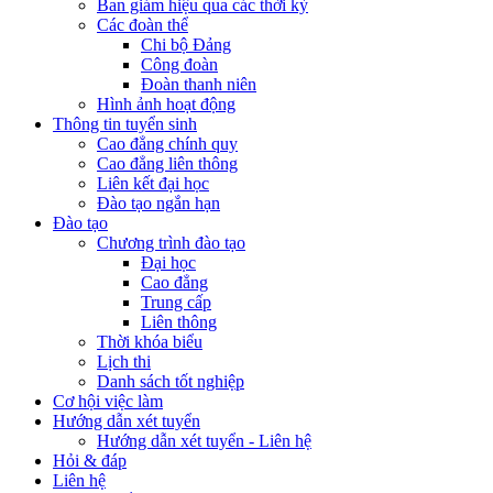
Ban giám hiệu qua các thời kỳ
Các đoàn thể
Chi bộ Đảng
Công đoàn
Đoàn thanh niên
Hình ảnh hoạt động
Thông tin tuyển sinh
Cao đẳng chính quy
Cao đẳng liên thông
Liên kết đại học
Đào tạo ngắn hạn
Đào tạo
Chương trình đào tạo
Đại học
Cao đẳng
Trung cấp
Liên thông
Thời khóa biểu
Lịch thi
Danh sách tốt nghiệp
Cơ hội việc làm
Hướng dẫn xét tuyển
Hướng dẫn xét tuyển - Liên hệ
Hỏi & đáp
Liên hệ