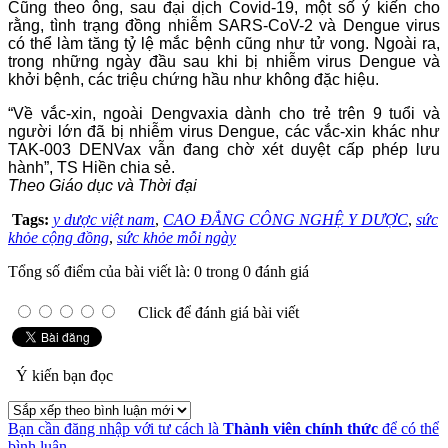
Cũng theo ông, sau đại dịch Covid-19, một số ý kiến cho
rằng, tình trạng đồng nhiễm SARS-CoV-2 và Dengue virus
có thể làm tăng tỷ lệ mắc bệnh cũng như tử vong. Ngoài ra,
trong những ngày đầu sau khi bị nhiễm virus Dengue và
khởi bệnh, các triệu chứng hầu như không đặc hiệu.
“Về vắc-xin, ngoài Dengvaxia dành cho trẻ trên 9 tuổi và
người lớn đã bị nhiễm virus Dengue, các vắc-xin khác như
TAK-003 DENVax vẫn đang chờ xét duyệt cấp phép lưu
hành”, TS Hiền chia sẻ.
Theo Giáo dục và Thời đại
Tags:
y dược việt nam
,
CAO ĐẲNG CÔNG NGHỆ Y DƯỢC
,
sức
khỏe cộng đồng
,
sức khỏe mỗi ngày
Tổng số điểm của bài viết là: 0 trong 0 đánh giá
Click để đánh giá bài viết
Ý kiến bạn đọc
Bạn cần đăng nhập với tư cách là
Thành viên chính thức
để có thể
bình luận