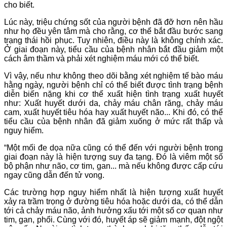
cho biết.
Lúc này, triệu chứng sốt của người bệnh đã đỡ hơn nên hầu
như họ đều yên tâm mà cho rằng, cơ thể bắt đầu bước sang
trạng thái hồi phục. Tuy nhiên, điều này là không chính xác.
Ở giai đoạn này, tiểu cầu của bệnh nhân bắt đầu giảm một
cách âm thầm và phải xét nghiệm máu mới có thể biết.
Vì vậy, nếu như không theo dõi bằng xét nghiệm tế bào máu
hằng ngày, người bệnh chỉ có thể biết được tình trạng bệnh
diễn biến nặng khi cơ thể xuất hiện tình trạng xuất huyết
như: Xuất huyết dưới da, chảy máu chân răng, chảy máu
cam, xuất huyết tiêu hóa hay xuất huyết não... Khi đó, có thể
tiểu cầu của bệnh nhân đã giảm xuống ở mức rất thấp và
nguy hiểm.
“Một mối đe dọa nữa cũng có thể đến với người bệnh trong
giai đoạn này là hiện tượng suy đa tạng. Đó là viêm một số
bộ phận như não, cơ tim, gan... mà nếu không được cấp cứu
ngay cũng dẫn đến tử vong.
Các trường hợp nguy hiểm nhất là hiện tượng xuất huyết
xảy ra trầm trọng ở đường tiêu hóa hoặc dưới da, có thể dẫn
tới cả chảy máu não, ảnh hưởng xấu tới một số cơ quan như
tim, gan, phổi. Cùng với đó, huyết áp sẽ giảm mạnh, đột ngột