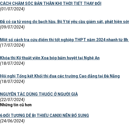
CÁCH CHĂM SÓC BẢN THÂN KHI THỜI TIẾT THAY ĐỔI
(01/07/2024)
Đã có ca tử vong do bạch hầu, Bộ Y tế yêu cầu giám sát, phát hiện sớm,
(09/07/2024)
Một số cách tra cứu điểm thi tốt nghiệp THPT năm 2024 nhanh từ 8h
(17/07/2024)
Khóa thi Kỹ thuật viên Xoa bóp bấm huyệt tại Nghệ An
(18/07/2024)
Hội nghị Tổng kết Khối thi đua các trường Cao đẳng tại Đà Nẵng
(18/07/2024)
NGUYÊN TẮC DÙNG THUỐC Ở NGƯỜI GIÀ
(22/07/2024)
Những tin cũ hơn
6 ĐỐI TƯỢNG DỄ BỊ THIẾU CANXI NÊN BỔ SUNG
(24/06/2024)