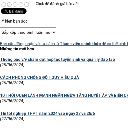
Click để đánh giá bài viết
Ý kiến bạn đọc
Bạn cần đăng nhập với tư cách là
Thành viên chính thức
để có thể bình 
Những tin mới hơn
Thông báo v/v chấm dứt hợp tác tuyển sinh và quản lý đào tạo
(25/06/2024)
CÁCH PHÒNG CHỐNG ĐỘT QUỴ HIỆU QUẢ
(26/06/2024)
10 THÓI QUEN LÀNH MẠNH NGĂN NGỪA TĂNG HUYẾT ÁP VÀ BIẾN 
(26/06/2024)
Thi tốt nghiệp THPT năm 2024 vào ngày 27 và 28/6
(27/06/2024)