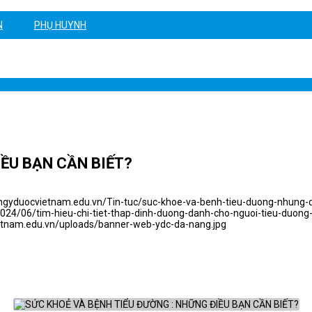
N
PHỤ HUYNH
O
CƠ HỘI VIỆC LÀM
HƯỚNG DẪN XÉT TUYỂN
HỎI & ĐÁP
IỀU BẠN CẦN BIẾT?
angyduocvietnam.edu.vn/Tin-tuc/suc-khoe-va-benh-tieu-duong-nhung-d
24/06/tim-hieu-chi-tiet-thap-dinh-duong-danh-cho-nguoi-tieu-duon
etnam.edu.vn/uploads/banner-web-ydc-da-nang.jpg