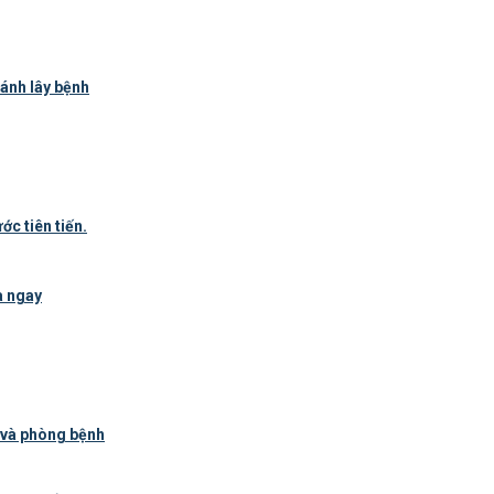
ánh lây bệnh
c tiên tiến.
a ngay
ị và phòng bệnh