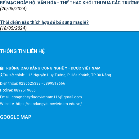
BẾ MẠC NGÀY HỘI VĂN HÓA - THỂ THAO KHỐI THI ĐUA CÁC TRƯỜN
(20/05/2024)
Thời điểm nào thích hợp để bổ sung magiê?
(18/05/2024)
THÔNG TIN LIÊN HỆ
🏫
TRƯỜNG CAO ĐẲNG CÔNG NGHỆ Y - DƯỢC VIỆT NAM
🎗️Trụ sở chính: 116 Nguyễn Huy Tưởng, P. Hòa Khánh, TP Đà Nẵng
Điện thoại: 0236625333 - 0899519666
Hotline: 0899519666
Email: congngheyduocvietnam116@gmail.com
Website: https://caodangyduocvietnam.edu.vn/
GOOGLE MAP