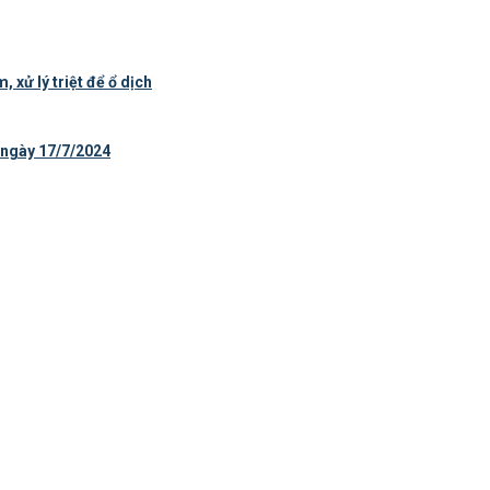
 xử lý triệt để ổ dịch
 ngày 17/7/2024