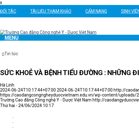
s
ĐỐI TÁC
TÀI LIỆU THAM KHẢO
CẨM NANG
SINH VIÊ
TRANG CHỦ
GIỚI THIỆU
THÔNG TIN TUYỂN SINH
ĐÀO TẠ
MENU
Tin tức
SỨC KHOẺ VÀ BỆNH TIỂU ĐƯỜNG : NHỮNG Đ
Hà Linh
2024-06-24T10:17:44+07:00
2024-06-24T10:17:44+07:00
http://caod
https://caodangcongngheyduocvietnam.edu.vn/wp-content/uploads/20
Trường Cao đẳng Công nghệ Y - Dược Việt Nam
http://caodangyduocvi
Thứ hai - 24/06/2024 10:17