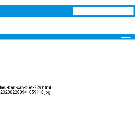
LIÊN HỆ
TRA CỨU ĐIỂM
ieu-ban-can-biet-729.html
g-202302280941059118.jpg