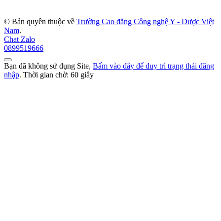
© Bản quyền thuộc về
Trường Cao đẳng Công nghệ Y - Dược Việt
Nam
.
Chat Zalo
0899519666
Bạn đã không sử dụng Site,
Bấm vào đây để duy trì trạng thái đăng
nhập
. Thời gian chờ:
60
giây