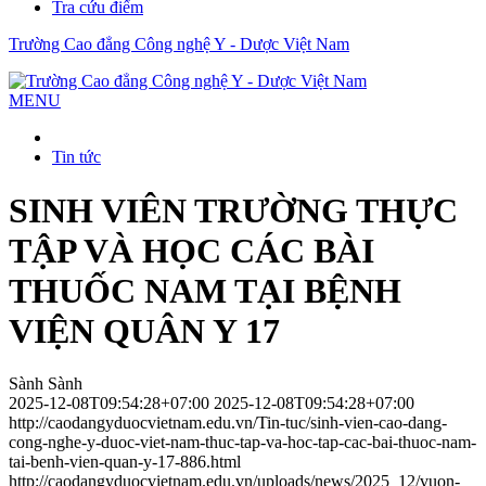
Tra cứu điểm
Trường Cao đẳng Công nghệ Y - Dược Việt Nam
MENU
Tin tức
SINH VIÊN TRƯỜNG THỰC
TẬP VÀ HỌC CÁC BÀI
THUỐC NAM TẠI BỆNH
VIỆN QUÂN Y 17
Sành Sành
2025-12-08T09:54:28+07:00
2025-12-08T09:54:28+07:00
http://caodangyduocvietnam.edu.vn/Tin-tuc/sinh-vien-cao-dang-
cong-nghe-y-duoc-viet-nam-thuc-tap-va-hoc-tap-cac-bai-thuoc-nam-
tai-benh-vien-quan-y-17-886.html
http://caodangyduocvietnam.edu.vn/uploads/news/2025_12/vuon-