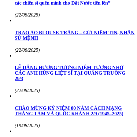
các chiến sĩ quên mình cho Đất Nước tiến lên”
(22/08/2025)
TRAO ÁO BLOUSE TRẮNG – GỬI NIỀM TIN, NHẬN
SỨ MỆNH
(22/08/2025)
LỄ DÂNG HƯƠNG TƯỞNG NIỆM TƯỞNG NHỚ
CÁC ANH HÙNG LIỆT SĨ TẠI QUẢNG TRƯỜNG
29/3
(22/08/2025)
CHÀO MỪNG KỶ NIỆM 80 NĂM CÁCH MẠNG
THÁNG TÁM VÀ QUỐC KHÁNH 2/9 (1945–2025)
(19/08/2025)