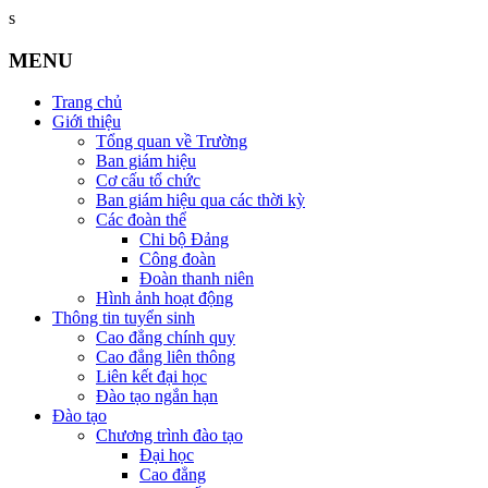
s
MENU
Trang chủ
Giới thiệu
Tổng quan về Trường
Ban giám hiệu
Cơ cấu tổ chức
Ban giám hiệu qua các thời kỳ
Các đoàn thể
Chi bộ Đảng
Công đoàn
Đoàn thanh niên
Hình ảnh hoạt động
Thông tin tuyển sinh
Cao đẳng chính quy
Cao đẳng liên thông
Liên kết đại học
Đào tạo ngắn hạn
Đào tạo
Chương trình đào tạo
Đại học
Cao đẳng