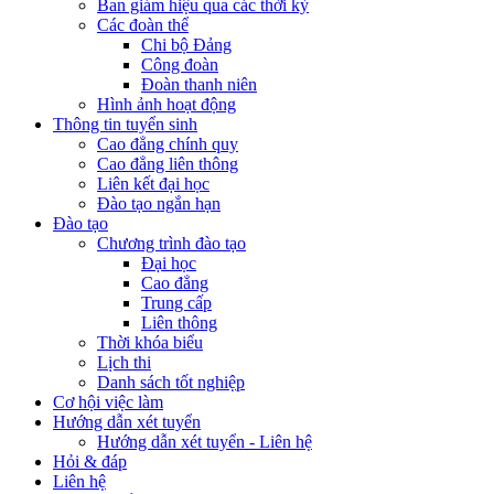
Ban giám hiệu qua các thời kỳ
Các đoàn thể
Chi bộ Đảng
Công đoàn
Đoàn thanh niên
Hình ảnh hoạt động
Thông tin tuyển sinh
Cao đẳng chính quy
Cao đẳng liên thông
Liên kết đại học
Đào tạo ngắn hạn
Đào tạo
Chương trình đào tạo
Đại học
Cao đẳng
Trung cấp
Liên thông
Thời khóa biểu
Lịch thi
Danh sách tốt nghiệp
Cơ hội việc làm
Hướng dẫn xét tuyển
Hướng dẫn xét tuyển - Liên hệ
Hỏi & đáp
Liên hệ