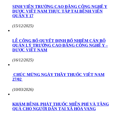
SINH VIÊN TRƯỜNG CAO ĐẲNG CÔNG NGHỆ Y
DƯỢC VIỆT NAM THỰC TẬP TẠI BỆNH VIỆN
QUÂN Y 17
(15/12/2025)
LỄ CÔNG BỐ QUYẾT ĐỊNH BỔ NHIỆM CÁN BỘ
QUẢN LÝ TRƯỜNG CAO ĐẲNG CÔNG NGHỆ Y –
DƯỢC VIỆT NAM
(16/12/2025)
​ CHÚC MỪNG NGÀY THẦY THUỐC VIỆT NAM
27/02 ​
(10/03/2026)
KHÁM BỆNH, PHÁT THUỐC MIỄN PHÍ VÀ TẶNG
QUÀ CHO NGƯỜI DÂN TẠI XÃ HÒA VANG