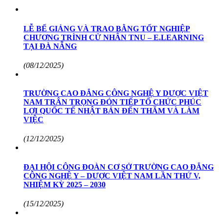
LỄ BẾ GIẢNG VÀ TRAO BẰNG TỐT NGHIỆP
CHƯƠNG TRÌNH CỬ NHÂN TNU – E.LEARNING
TẠI ĐÀ NẴNG
(08/12/2025)
TRƯỜNG CAO ĐẲNG CÔNG NGHỆ Y DƯỢC VIỆT
NAM TRÂN TRỌNG ĐÓN TIẾP TỔ CHỨC PHÚC
LỢI QUỐC TẾ NHẬT BẢN ĐẾN THĂM VÀ LÀM
VIỆC
(12/12/2025)
ĐẠI HỘI CÔNG ĐOÀN CƠ SỞ TRƯỜNG CAO ĐẲNG
CÔNG NGHỆ Y – DƯỢC VIỆT NAM LẦN THỨ V,
NHIỆM KỲ 2025 – 2030
(15/12/2025)