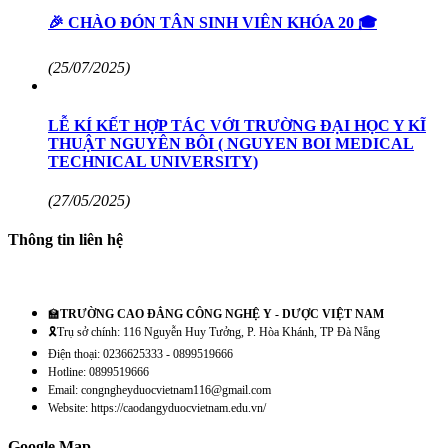
🎉 CHÀO ĐÓN TÂN SINH VIÊN KHÓA 20 🎓
(25/07/2025)
LỄ KÍ KẾT HỢP TÁC VỚI TRƯỜNG ĐẠI HỌC Y KĨ
THUẬT NGUYÊN BÔI ( NGUYEN BOI MEDICAL
TECHNICAL UNIVERSITY)
(27/05/2025)
Thông tin liên hệ
🏫
TRƯỜNG CAO ĐẲNG CÔNG NGHỆ Y - DƯỢC VIỆT NAM
🎗️Trụ sở chính: 116 Nguyễn Huy Tưởng, P. Hòa Khánh, TP Đà Nẵng
Điện thoại: 0236625333 - 0899519666
Hotline: 0899519666
Email: congngheyduocvietnam116@gmail.com
Website: https://caodangyduocvietnam.edu.vn/
Google Map