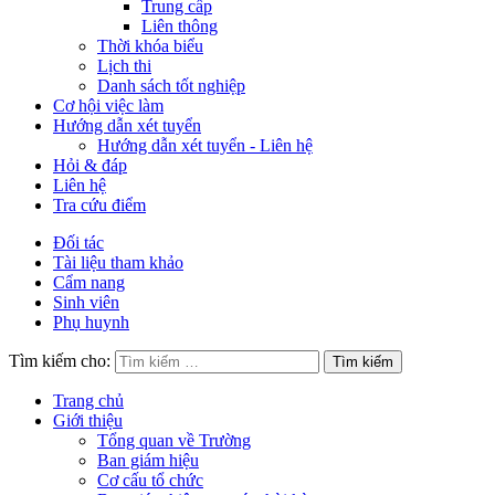
Trung cấp
Liên thông
Thời khóa biểu
Lịch thi
Danh sách tốt nghiệp
Cơ hội việc làm
Hướng dẫn xét tuyển
Hướng dẫn xét tuyển - Liên hệ
Hỏi & đáp
Liên hệ
Tra cứu điểm
Đối tác
Tài liệu tham khảo
Cẩm nang
Sinh viên
Phụ huynh
Tìm kiếm cho:
Trang chủ
Giới thiệu
Tổng quan về Trường
Ban giám hiệu
Cơ cấu tổ chức