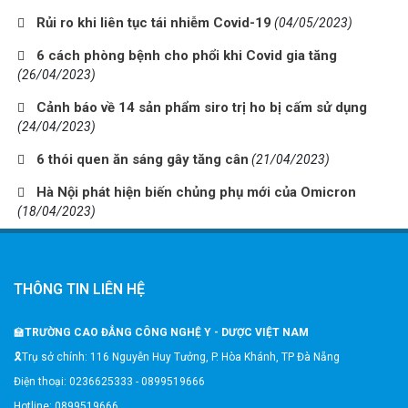
Rủi ro khi liên tục tái nhiễm Covid-19
(04/05/2023)
6 cách phòng bệnh cho phổi khi Covid gia tăng
(26/04/2023)
Cảnh báo về 14 sản phẩm siro trị ho bị cấm sử dụng
(24/04/2023)
6 thói quen ăn sáng gây tăng cân
(21/04/2023)
Hà Nội phát hiện biến chủng phụ mới của Omicron
(18/04/2023)
THÔNG TIN LIÊN HỆ
🏫
TRƯỜNG CAO ĐẲNG CÔNG NGHỆ Y - DƯỢC VIỆT NAM
🎗️Trụ sở chính: 116 Nguyễn Huy Tưởng, P. Hòa Khánh, TP Đà Nẵng
Điện thoại: 0236625333 - 0899519666
Hotline: 0899519666