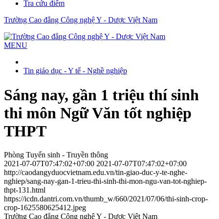
Tra cứu điểm
Trường Cao đẳng Công nghệ Y - Dược Việt Nam
MENU
Tin giáo dục - Y tế - Nghề nghiệp
Sáng nay, gần 1 triệu thí sinh
thi môn Ngữ Văn tốt nghiệp
THPT
Phòng Tuyển sinh - Truyền thông
2021-07-07T07:47:02+07:00
2021-07-07T07:47:02+07:00
http://caodangyduocvietnam.edu.vn/tin-giao-duc-y-te-nghe-
nghiep/sang-nay-gan-1-trieu-thi-sinh-thi-mon-ngu-van-tot-nghiep-
thpt-131.html
https://icdn.dantri.com.vn/thumb_w/660/2021/07/06/thi-sinh-crop-
crop-1625580625412.jpeg
Trường Cao đẳng Công nghệ Y - Dược Việt Nam