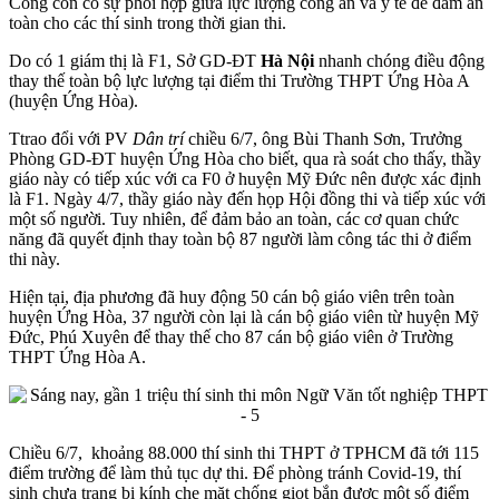
Công còn có sự phối hợp giữa lực lượng công an và y tế để đảm an
toàn cho các thí sinh trong thời gian thi.
Do có 1 giám thị là F1, Sở GD-ĐT
Hà Nội
nhanh chóng điều động
thay thế toàn bộ lực lượng tại điểm thi Trường THPT Ứng Hòa A
(huyện Ứng Hòa).
Ttrao đổi với PV
Dân trí
chiều 6/7, ông Bùi Thanh Sơn, Trưởng
Phòng GD-ĐT huyện Ứng Hòa cho biết, qua rà soát cho thấy, thầy
giáo này có tiếp xúc với ca F0 ở huyện Mỹ Đức nên được xác định
là F1. Ngày 4/7, thầy giáo này đến họp Hội đồng thi và tiếp xúc với
một số người. Tuy nhiên, để đảm bảo an toàn, các cơ quan chức
năng đã quyết định thay toàn bộ 87 người làm công tác thi ở điểm
thi này.
Hiện tại, địa phương đã huy động 50 cán bộ giáo viên trên toàn
huyện Ứng Hòa, 37 người còn lại là cán bộ giáo viên từ huyện Mỹ
Đức, Phú Xuyên để thay thế cho 87 cán bộ giáo viên ở Trường
THPT Ứng Hòa A.
Chiều 6/7, khoảng 88.000 thí sinh thi THPT ở TPHCM đã tới 115
điểm trường để làm thủ tục dự thi. Để phòng tránh Covid-19, thí
sinh chưa trang bị kính che mặt chống giọt bắn được một số điểm