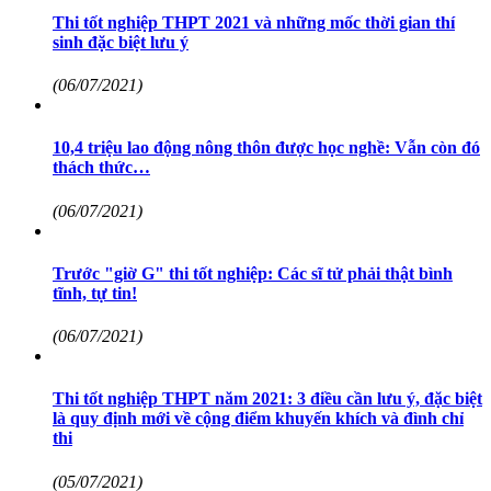
Thi tốt nghiệp THPT 2021 và những mốc thời gian thí
sinh đặc biệt lưu ý
(06/07/2021)
10,4 triệu lao động nông thôn được học nghề: Vẫn còn đó
thách thức…
(06/07/2021)
Trước "giờ G" thi tốt nghiệp: Các sĩ tử phải thật bình
tĩnh, tự tin!
(06/07/2021)
Thi tốt nghiệp THPT năm 2021: 3 điều cần lưu ý, đặc biệt
là quy định mới về cộng điểm khuyến khích và đình chỉ
thi
(05/07/2021)