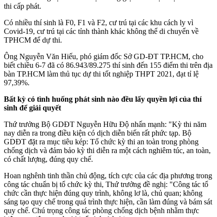
thi cấp phát.
Có nhiều thí sinh là F0, F1 và F2, cư trú tại các khu cách ly vì
Covid-19, cư trú tại các tỉnh thành khác không thể di chuyển về
TPHCM để dự thi.
Ông Nguyễn Văn Hiếu, phó giám đốc Sở GD-ĐT TP.HCM, cho
biết chiều 6-7 đã có 86.943/89.275 thí sinh đến 155 điểm thi trên địa
bàn TP.HCM làm thủ tục dự thi tốt nghiệp THPT 2021, đạt tỉ lệ
97,39%.
Bất kỳ có tình huống phát sinh nào đều lấy quyền lợi của thí
sinh để giải quyết
Thứ trưởng Bộ GDĐT Nguyễn Hữu Độ nhấn mạnh: "Kỳ thi năm
nay diễn ra trong điều kiện có dịch diễn biến rất phức tạp. Bộ
GDĐT đặt ra mục tiêu kép: Tổ chức kỳ thi an toàn trong phòng
chống dịch và đảm bảo kỳ thi diễn ra một cách nghiêm túc, an toàn,
có chất lượng, đúng quy chế.
Hoan nghênh tinh thần chủ động, tích cực của các địa phương trong
công tác chuẩn bị tổ chức kỳ thi, Thứ trưởng đề nghị: "Công tác tổ
chức cần thực hiện đúng quy trình, không lơ là, chủ quan; không
sáng tạo quy chế trong quá trình thực hiện, cần làm đúng và bám sát
quy chế. Chú trọng công tác phòng chống dịch bệnh nhằm thực