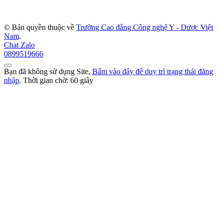
© Bản quyền thuộc về
Trường Cao đẳng Công nghệ Y - Dược Việt
Nam
.
Chat Zalo
0899519666
Bạn đã không sử dụng Site,
Bấm vào đây để duy trì trạng thái đăng
nhập
. Thời gian chờ:
60
giây