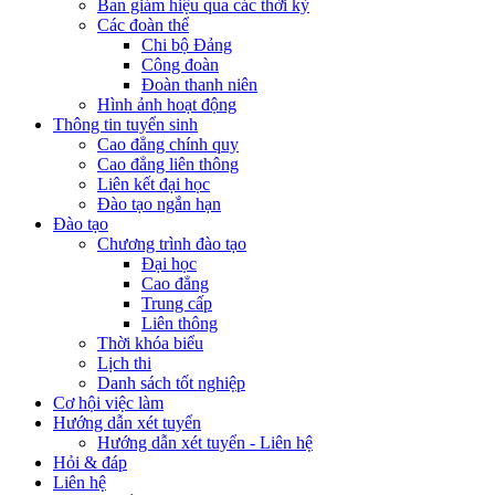
Ban giám hiệu qua các thời kỳ
Các đoàn thể
Chi bộ Đảng
Công đoàn
Đoàn thanh niên
Hình ảnh hoạt động
Thông tin tuyển sinh
Cao đẳng chính quy
Cao đẳng liên thông
Liên kết đại học
Đào tạo ngắn hạn
Đào tạo
Chương trình đào tạo
Đại học
Cao đẳng
Trung cấp
Liên thông
Thời khóa biểu
Lịch thi
Danh sách tốt nghiệp
Cơ hội việc làm
Hướng dẫn xét tuyển
Hướng dẫn xét tuyển - Liên hệ
Hỏi & đáp
Liên hệ