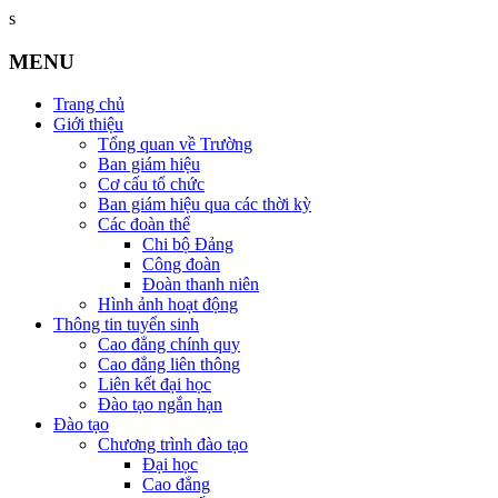
s
MENU
Trang chủ
Giới thiệu
Tổng quan về Trường
Ban giám hiệu
Cơ cấu tổ chức
Ban giám hiệu qua các thời kỳ
Các đoàn thể
Chi bộ Đảng
Công đoàn
Đoàn thanh niên
Hình ảnh hoạt động
Thông tin tuyển sinh
Cao đẳng chính quy
Cao đẳng liên thông
Liên kết đại học
Đào tạo ngắn hạn
Đào tạo
Chương trình đào tạo
Đại học
Cao đẳng