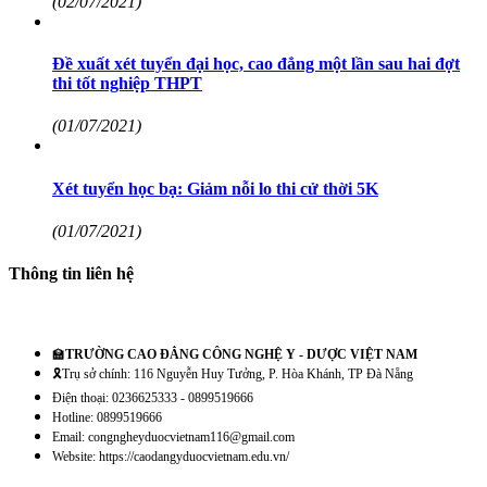
(02/07/2021)
Đề xuất xét tuyển đại học, cao đẳng một lần sau hai đợt
thi tốt nghiệp THPT
(01/07/2021)
Xét tuyển học bạ: Giảm nỗi lo thi cử thời 5K
(01/07/2021)
Thông tin liên hệ
🏫
TRƯỜNG CAO ĐẲNG CÔNG NGHỆ Y - DƯỢC VIỆT NAM
🎗️Trụ sở chính: 116 Nguyễn Huy Tưởng, P. Hòa Khánh, TP Đà Nẵng
Điện thoại: 0236625333 - 0899519666
Hotline: 0899519666
Email: congngheyduocvietnam116@gmail.com
Website: https://caodangyduocvietnam.edu.vn/