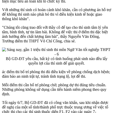
hiện mục tiêu an toàn khi tổ chức kỳ thi.
Với những thí sinh có hoàn cảnh khó khăn, cần có phương án hỗ trợ
để không thí sinh nào phải bỏ thi vì điều kiện kinh tế hoặc giao
thông khó khăn".
"Chúng tôi cũng trao đổi với thầy cô để tạo cho thí sinh tâm lý yên
tâm, bình tĩnh, tự tin làm bài. Không để việc thi ở điểm thi đặc biệt
ảnh hưởng đến chất lượng làm bài", thầy Nguyễn Văn Đông,
Trưởng điểm thi THPT Võ Chí Công, chia sẻ.
Bộ GD-ĐT yêu cầu, bất kỳ có tình huống phát sinh nào đều lấy
quyền lợi của thí sinh để giải quyết.
ác điểm thi bố trí phòng thi đủ điều kiện về phòng chống dịch bệnh;
đảm bảo an ninh trật tự, tránh tình trạng lộ, lọt đề thi.
Mỗi điểm thi cần bố trí phòng chờ, phòng dự thi đúng tiêu chuẩn.
Những phòng không sử dụng cần tiến hành niêm phong theo quy
định.
Tối ngày 6/7, Bộ GD-ĐT đã có công văn khẩn, sau khi nhận được
đề nghị của một số tỉnh/thành phố trực thuộc trung ương về việc tổ
chức thi cho các thí sinh thuộc diện F1, F2 vào các ngày 7-