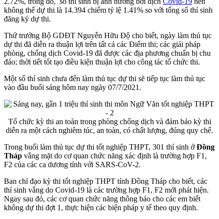
2.72%, trong đó, số thí sinh bị ảnh hưởng bởi dịch
Covid-19
nên
không thể dự thi là 14.394 chiếm tỷ lệ 1.41% so với tổng số thí sinh
đăng ký dự thi.
Thứ trưởng Bộ GDĐT Nguyễn Hữu Độ cho biết, ngày làm thủ tục
dự thi đã diễn ra thuận lợi trên tất cả các Điểm thi; các giải pháp
phòng, chống dịch Covid-19 đã được các địa phương chuẩn bị chu
đáo; thời tiết tốt tạo điều kiện thuận lợi cho công tác tổ chức thi.
Một số thí sinh chưa đến làm thủ tục dự thi sẽ tiếp tục làm thủ tục
vào đầu buổi sáng hôm nay ngày 07/7/2021.
Tổ chức kỳ thi an toàn trong phòng chống dịch và đảm bảo kỳ thi
diễn ra một cách nghiêm túc, an toàn, có chất lượng, đúng quy chế.
Trong buổi làm thủ tục dự thi tốt nghiệp THPT, 301 thí sinh ở
Đồng
Tháp
vắng mặt do cơ quan chức năng xác định là trường hợp F1,
F2 của các ca dương tính với SARS-CoV-2.
Ban chỉ đạo kỳ thi tốt nghiệp THPT tỉnh Đồng Tháp cho biết, các
thí sinh vắng do Covid-19 là các trường hợp F1, F2 mới phát hiện.
Ngay sau đó, các cơ quan chức năng thông báo cho các em biết
không dự thi đợt 1, thực hiện các biện pháp y tế theo quy định.