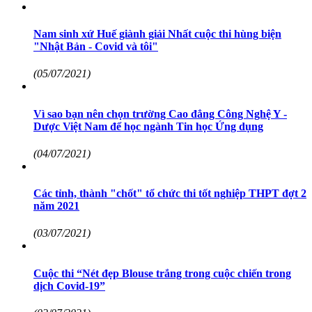
Nam sinh xứ Huế giành giải Nhất cuộc thi hùng biện
"Nhật Bản - Covid và tôi"
(05/07/2021)
Vì sao bạn nên chọn trường Cao đẳng Công Nghệ Y -
Dược Việt Nam để học ngành Tin học Ứng dụng
(04/07/2021)
Các tỉnh, thành "chốt" tổ chức thi tốt nghiệp THPT đợt 2
năm 2021
(03/07/2021)
Cuộc thi “Nét đẹp Blouse trắng trong cuộc chiến trong
dịch Covid-19”