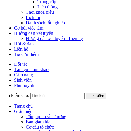
Trung cấp
Liên thông
Thời khóa biểu
Lịch thi
Danh sách tốt nghiệp
Cơ hội việc làm
Hướng dẫn xét tuyển
Hướng dẫn xét tuyển - Liên hệ
Hỏi & đáp
Liên hệ
Tra cứu điểm
Đối tác
Tài liệu tham khảo
Cẩm nang
Sinh viên
Phụ huynh
Tìm kiếm cho:
Trang chủ
Giới thiệu
Tổng quan về Trường
Ban giám hiệu
Cơ cấu tổ chức