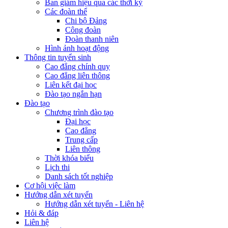
Ban giám hiệu qua các thời kỳ
Các đoàn thể
Chi bộ Đảng
Công đoàn
Đoàn thanh niên
Hình ảnh hoạt động
Thông tin tuyển sinh
Cao đẳng chính quy
Cao đẳng liên thông
Liên kết đại học
Đào tạo ngắn hạn
Đào tạo
Chương trình đào tạo
Đại học
Cao đẳng
Trung cấp
Liên thông
Thời khóa biểu
Lịch thi
Danh sách tốt nghiệp
Cơ hội việc làm
Hướng dẫn xét tuyển
Hướng dẫn xét tuyển - Liên hệ
Hỏi & đáp
Liên hệ