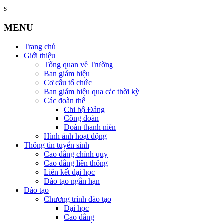
s
MENU
Trang chủ
Giới thiệu
Tổng quan về Trường
Ban giám hiệu
Cơ cấu tổ chức
Ban giám hiệu qua các thời kỳ
Các đoàn thể
Chi bộ Đảng
Công đoàn
Đoàn thanh niên
Hình ảnh hoạt động
Thông tin tuyển sinh
Cao đẳng chính quy
Cao đẳng liên thông
Liên kết đại học
Đào tạo ngắn hạn
Đào tạo
Chương trình đào tạo
Đại học
Cao đẳng