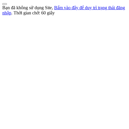
Bạn đã không sử dụng Site,
Bấm vào đây để duy trì trạng thái đăng
nhập
. Thời gian chờ:
60
giây