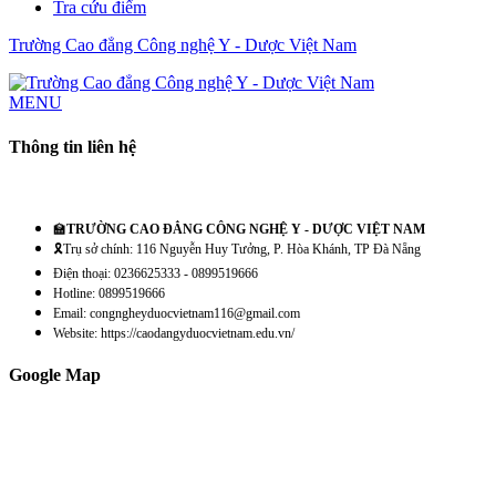
Tra cứu điểm
Trường Cao đẳng Công nghệ Y - Dược Việt Nam
MENU
Thông tin liên hệ
🏫
TRƯỜNG CAO ĐẲNG CÔNG NGHỆ Y - DƯỢC VIỆT NAM
🎗️Trụ sở chính: 116 Nguyễn Huy Tưởng, P. Hòa Khánh, TP Đà Nẵng
Điện thoại: 0236625333 - 0899519666
Hotline: 0899519666
Email: congngheyduocvietnam116@gmail.com
Website: https://caodangyduocvietnam.edu.vn/
Google Map