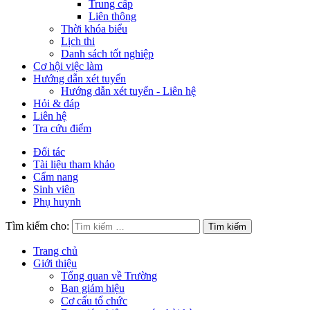
Trung cấp
Liên thông
Thời khóa biểu
Lịch thi
Danh sách tốt nghiệp
Cơ hội việc làm
Hướng dẫn xét tuyển
Hướng dẫn xét tuyển - Liên hệ
Hỏi & đáp
Liên hệ
Tra cứu điểm
Đối tác
Tài liệu tham khảo
Cẩm nang
Sinh viên
Phụ huynh
Tìm kiếm cho:
Trang chủ
Giới thiệu
Tổng quan về Trường
Ban giám hiệu
Cơ cấu tổ chức