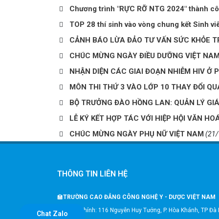
Chương trình "RỰC RỠ NTG 2024" thành cô
TOP 28 thí sinh vào vòng chung kết Sinh vi
CẢNH BÁO LỪA ĐẢO TƯ VẤN SỨC KHỎE T
CHÚC MỪNG NGÀY ĐIỀU DƯỠNG VIỆT NAM (
NHẬN DIỆN CÁC GIAI ĐOẠN NHIỄM HIV Ở 
MÔN THI THỨ 3 VÀO LỚP 10 THAY ĐỔI QU
BỘ TRƯỞNG ĐÀO HỒNG LAN: QUẢN LÝ GIÁ
LỄ KÝ KẾT HỢP TÁC VỚI HIỆP HỘI VĂN H
CHÚC MỪNG NGÀY PHỤ NỮ VIỆT NAM
(21
THÔNG TIN LIÊN HỆ
🏫
TRƯỜNG CAO ĐẲNG CÔNG NGHỆ Y - DƯỢC VIỆT NAM
🎗️Trụ sở chính: 116 Nguyễn Huy Tưởng, P. Hòa Khánh, TP Đà
Chat Zalo