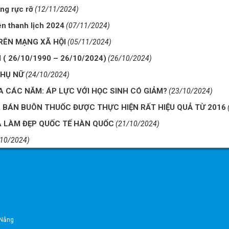
ng rực rỡ
(12/11/2024)
ên thanh lịch 2024
(07/11/2024)
RÊN MẠNG XÃ HỘI
(05/11/2024)
 26/10/1990 – 26/10/2024)
(26/10/2024)
PHỤ NỮ
(24/10/2024)
A CÁC NĂM: ÁP LỰC VỚI HỌC SINH CÓ GIẢM?
(23/10/2024)
 BÁN BUÔN THUỐC ĐƯỢC THỰC HIỆN RẤT HIỆU QUẢ TỪ 2016
OÁ LÀM ĐẸP QUỐC TẾ HÀN QUỐC
(21/10/2024)
/10/2024)
 Nẵng