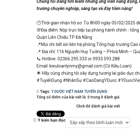
Chúng tôi đang tìm kiếm những ứng viên năng động, nh
trường chuyên nghiệp, sáng tạo và đầy tiềm năng!
🕑Thời gian nhận hồ sơ: Từ 8h00 ngày 05/02/2025 đ
💯Địa điểm: Nộp trực tiếp tại phòng hành chính - 
Quận Liên Chiểu TP Đà Nẵng
📍Mọi chi tiết xin liên hệ phòng Tổng hợp trường Ca
📍 Địa chỉ: 116 Nguyễn Huy Tưởng – P.Hoà Minh – Q
📞 Hotline: 02366.295.333 or 0933.593.288
Email: kieuloanlynmy@gmail.com (Cô Kiều Loan)
🌟 Hãy cùng chúng tôi xây dựng tương lai giáo dục ch
#TuyểnDụng #NhânSự #CaoDangYDuoc #YDuocVi
Tags:
Y DƯỢC VIỆT NAM TUYỂN DỤNG
Tổng số điểm của bài viết là: 0 trong 0 đánh giá
Click để đánh giá bài viết
Ý kiến bạn đọc