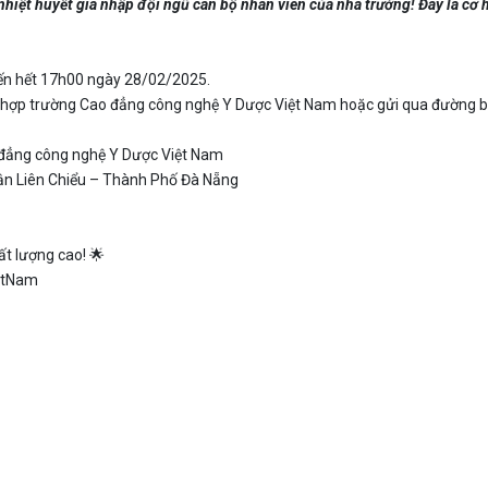
iệt huyết gia nhập đội ngũ cán bộ nhân viên của nhà trường! Đây là cơ h
ến hết 17h00 ngày 28/02/2025.
tổng hợp trường Cao đẳng công nghệ Y Dược Việt Nam hoặc gửi qua đườn
o đẳng công nghệ Y Dược Việt Nam
uận Liên Chiểu – Thành Phố Đà Nẵng
ất lượng cao! 🌟
etNam