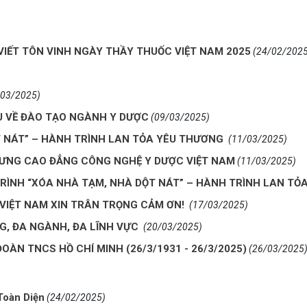
VIẾT TÔN VINH NGÀY THẦY THUỐC VIỆT NAM 2025
(24/02/2025
/03/2025)
 VỀ ĐÀO TẠO NGÀNH Y DƯỢC
(09/03/2025)
 NÁT” – HÀNH TRÌNH LAN TỎA YÊU THƯƠNG
(11/03/2025)
TRƯNG CAO ĐẲNG CÔNG NGHỆ Y DƯỢC VIỆT NAM
(11/03/2025)
RÌNH “XÓA NHÀ TẠM, NHÀ DỘT NÁT” – HÀNH TRÌNH LAN TỎ
VIỆT NAM XIN TRÂN TRỌNG CẢM ƠN!
(17/03/2025)
G, ĐA NGÀNH, ĐA LĨNH VỰC
(20/03/2025)
N TNCS HỒ CHÍ MINH (26/3/1931 - 26/3/2025)
(26/03/2025
Toàn Diện
(24/02/2025)