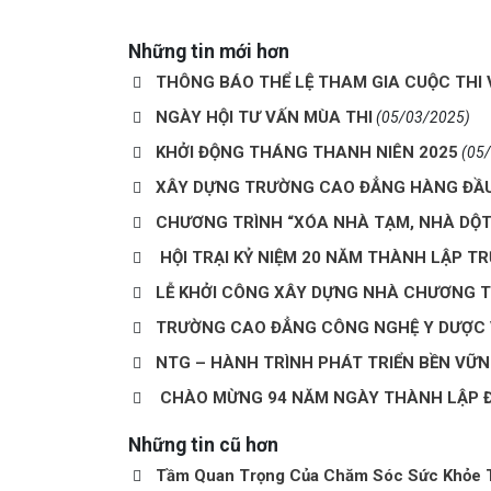
Những tin mới hơn
THÔNG BÁO THỂ LỆ THAM GIA CUỘC THI 
NGÀY HỘI TƯ VẤN MÙA THI
(05/03/2025)
KHỞI ĐỘNG THÁNG THANH NIÊN 2025
(05
XÂY DỰNG TRƯỜNG CAO ĐẲNG HÀNG ĐẦU
CHƯƠNG TRÌNH “XÓA NHÀ TẠM, NHÀ DỘT
HỘI TRẠI KỶ NIỆM 20 NĂM THÀNH LẬP 
LỄ KHỞI CÔNG XÂY DỰNG NHÀ CHƯƠNG T
TRƯỜNG CAO ĐẲNG CÔNG NGHỆ Y DƯỢC 
NTG – HÀNH TRÌNH PHÁT TRIỂN BỀN VỮN
CHÀO MỪNG 94 NĂM NGÀY THÀNH LẬP ĐOÀ
Những tin cũ hơn
Tầm Quan Trọng Của Chăm Sóc Sức Khỏe 