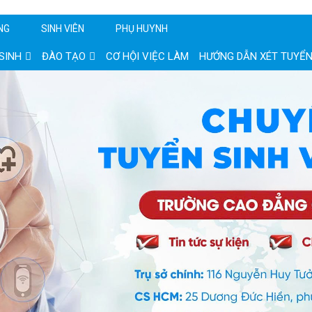
NG
SINH VIÊN
PHỤ HUYNH
SINH
ĐÀO TẠO
CƠ HỘI VIỆC LÀM
HƯỚNG DẪN XÉT TUYỂ