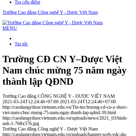
Tra cứu điểm
Trường Cao đẳng Công nghệ Y - Dược Việt Nam
MENU
Tin tức
Trường CĐ CN Y–Dược Việt
Nam chúc mừng 75 năm ngày
thành lập QĐND
Trường Cao đẳng CÔNG NGHỆ Y - DƯỢC VIỆT NAM
2021-03-24T12:24:46+07:00
2021-03-24T12:24:46+07:00
http://caodangyduocvietnam.edu.vn/Tin-tuc/truong-cd-cn-y-duoc-
viet-nam-chuc-mung-75-nam-ngay-thanh-lap-qdnd-39.html
http://caodangyduocvietnam.edu.vn/uploads/news/2021_03/hinh-
anh-1-768x576.jpg
Trường Cao đẳng Công nghệ Y - Dược Việt Nam
http://caodangyduocvietnam.edu.vn/uploads/banner-web-ydc-da-