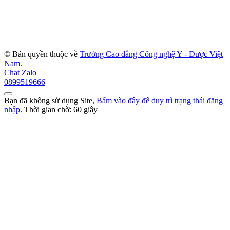
© Bản quyền thuộc về
Trường Cao đẳng Công nghệ Y - Dược Việt
Nam
.
Chat Zalo
0899519666
Bạn đã không sử dụng Site,
Bấm vào đây để duy trì trạng thái đăng
nhập
. Thời gian chờ:
60
giây