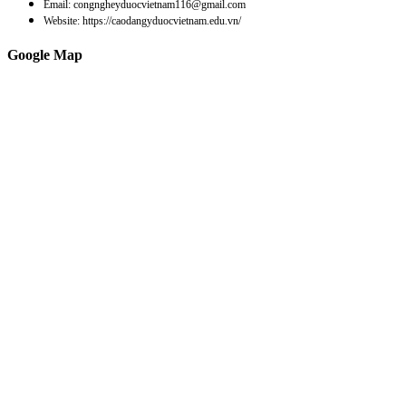
Email: congngheyduocvietnam116@gmail.com
Website: https://caodangyduocvietnam.edu.vn/
Google Map