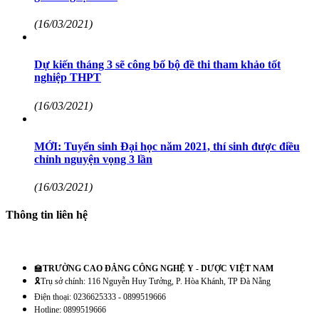
(16/03/2021)
Dự kiến tháng 3 sẽ công bố bộ đề thi tham khảo tốt
nghiệp THPT
(16/03/2021)
MỚI: Tuyển sinh Đại học năm 2021, thí sinh được điều
chỉnh nguyện vọng 3 lần
(16/03/2021)
Thông tin liên hệ
🏫
TRƯỜNG CAO ĐẲNG CÔNG NGHỆ Y - DƯỢC VIỆT NAM
🎗️Trụ sở chính: 116 Nguyễn Huy Tưởng, P. Hòa Khánh, TP Đà Nẵng
Điện thoại: 0236625333 - 0899519666
Hotline: 0899519666