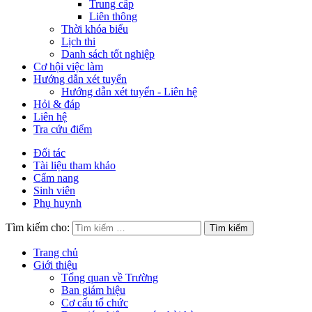
Trung cấp
Liên thông
Thời khóa biểu
Lịch thi
Danh sách tốt nghiệp
Cơ hội việc làm
Hướng dẫn xét tuyển
Hướng dẫn xét tuyển - Liên hệ
Hỏi & đáp
Liên hệ
Tra cứu điểm
Đối tác
Tài liệu tham khảo
Cẩm nang
Sinh viên
Phụ huynh
Tìm kiếm cho:
Trang chủ
Giới thiệu
Tổng quan về Trường
Ban giám hiệu
Cơ cấu tổ chức