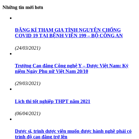
Những tin mới hơn
ĐĂNG KÍ THAM GIA TÌNH NGUYỆN CHỐNG
COVID 19 TẠI BỆNH VIỆN 199 – BỘ CÔNG AN
(24/03/2021)
Trường Cao đẳng Công nghệ Y – Dược Việt Nam: Kỷ
niệm Ngày Phụ nữ Việt Nam 20/10
(29/03/2021)
Lịch thi tốt nghiệp THPT năm 2021
(06/04/2021)
Dược sĩ, trình dược viên muốn được hành nghề phải có
trình độ cao đẳng trở lên