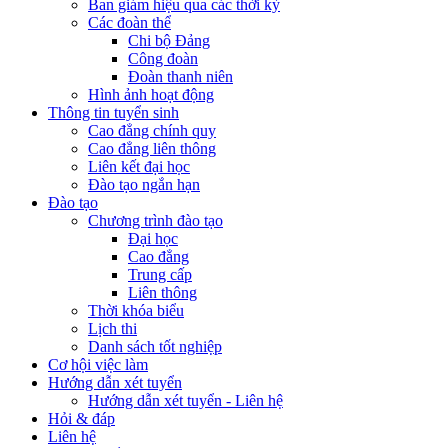
Ban giám hiệu qua các thời kỳ
Các đoàn thể
Chi bộ Đảng
Công đoàn
Đoàn thanh niên
Hình ảnh hoạt động
Thông tin tuyển sinh
Cao đẳng chính quy
Cao đẳng liên thông
Liên kết đại học
Đào tạo ngắn hạn
Đào tạo
Chương trình đào tạo
Đại học
Cao đẳng
Trung cấp
Liên thông
Thời khóa biểu
Lịch thi
Danh sách tốt nghiệp
Cơ hội việc làm
Hướng dẫn xét tuyển
Hướng dẫn xét tuyển - Liên hệ
Hỏi & đáp
Liên hệ