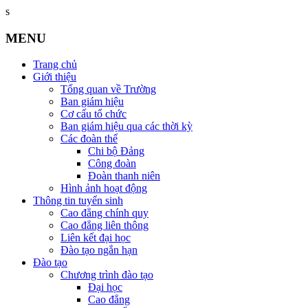
s
MENU
Trang chủ
Giới thiệu
Tổng quan về Trường
Ban giám hiệu
Cơ cấu tổ chức
Ban giám hiệu qua các thời kỳ
Các đoàn thể
Chi bộ Đảng
Công đoàn
Đoàn thanh niên
Hình ảnh hoạt động
Thông tin tuyển sinh
Cao đẳng chính quy
Cao đẳng liên thông
Liên kết đại học
Đào tạo ngắn hạn
Đào tạo
Chương trình đào tạo
Đại học
Cao đẳng