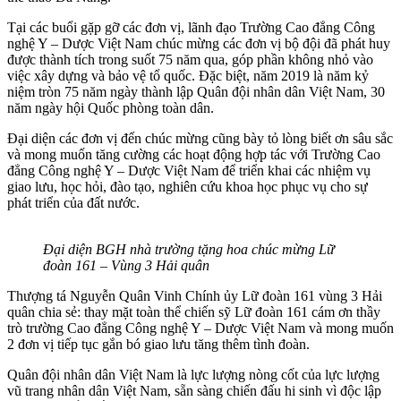
Tại các buổi gặp gỡ các đơn vị, lãnh đạo Trường Cao đẳng Công
nghệ Y – Dược Việt Nam chúc mừng các đơn vị bộ đội đã phát huy
được thành tích trong suốt 75 năm qua, góp phần không nhỏ vào
việc xây dựng và bảo vệ tổ quốc. Đặc biệt, năm 2019 là năm kỷ
niệm tròn 75 năm ngày thành lập Quân đội nhân dân Việt Nam, 30
năm ngày hội Quốc phòng toàn dân.
Đại diện các đơn vị đến chúc mừng cũng bày tỏ lòng biết ơn sâu sắc
và mong muốn tăng cường các hoạt động hợp tác với Trường Cao
đẳng Công nghệ Y – Dược Việt Nam để triển khai các nhiệm vụ
giao lưu, học hỏi, đào tạo, nghiên cứu khoa học phục vụ cho sự
phát triển của đất nước.
Đại diện BGH nhà trường tặng hoa chúc mừng Lữ
đoàn 161 – Vùng 3 Hải quân
Thượng tá Nguyễn Quân Vinh Chính ủy Lữ đoàn 161 vùng 3 Hải
quân chia sẻ: thay mặt toàn thể chiến sỹ Lữ đoàn 161 cám ơn thầy
trò trường Cao đẳng Công nghệ Y – Dược Việt Nam và mong muốn
2 đơn vị tiếp tục gắn bó giao lưu tăng thêm tình đoàn.
Quân đội nhân dân Việt Nam là lực lượng nòng cốt của lực lượng
vũ trang nhân dân Việt Nam, sẵn sàng chiến đấu hi sinh vì độc lập