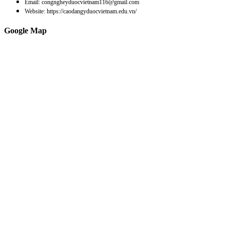
Email: congngheyduocvietnam116@gmail.com
Website: https://caodangyduocvietnam.edu.vn/
Google Map