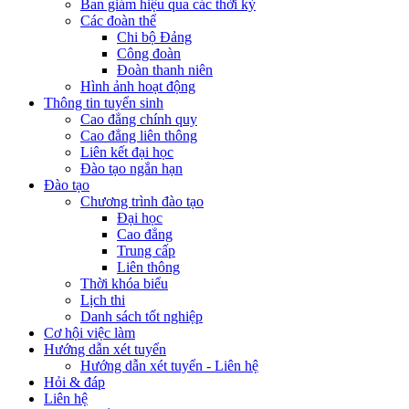
Ban giám hiệu qua các thời kỳ
Các đoàn thể
Chi bộ Đảng
Công đoàn
Đoàn thanh niên
Hình ảnh hoạt động
Thông tin tuyển sinh
Cao đẳng chính quy
Cao đẳng liên thông
Liên kết đại học
Đào tạo ngắn hạn
Đào tạo
Chương trình đào tạo
Đại học
Cao đẳng
Trung cấp
Liên thông
Thời khóa biểu
Lịch thi
Danh sách tốt nghiệp
Cơ hội việc làm
Hướng dẫn xét tuyển
Hướng dẫn xét tuyển - Liên hệ
Hỏi & đáp
Liên hệ