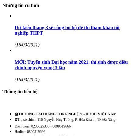
Những tin cũ hơn
Dự kiến tháng 3 sẽ công bố bộ đề thi tham khảo tốt
nghiệp THPT
(16/03/2021)
MỚI: Tuyển sinh Đại học năm 2021, thí sinh được điều
chỉnh nguyện vọng 3 lần
(16/03/2021)
Thông tin liên hệ
🏫
TRƯỜNG CAO ĐẲNG CÔNG NGHỆ Y - DƯỢC VIỆT NAM
🎗️Trụ sở chính: 116 Nguyễn Huy Tưởng, P. Hòa Khánh, TP Đà Nẵng
Điện thoại: 0236625333 - 0899519666
Hotline: 0899519666