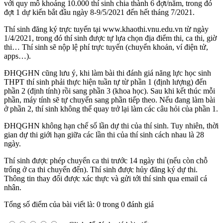
với quy mô khoảng 10.000 thí sinh chia thành 6 đợt/năm, trong đó
đợt 1 dự kiến bắt đầu ngày 8-9/5/2021 đến hết tháng 7/2021.
Thí sinh đăng ký trực tuyến tại www.khaothi.vnu.edu.vn từ ngày
1/4/2021, trong đó thí sinh được tự lựa chọn địa điểm thi, ca thi, giờ
thi… Thí sinh sẽ nộp lệ phí trực tuyến (chuyển khoản, ví điện tử,
apps…).
ĐHQGHN cũng lưu ý, khi làm bài thi đánh giá năng lực học sinh
THPT thí sinh phải thực hiện tuần tự từ phần 1 (định lượng) đến
phần 2 (định tính) rồi sang phần 3 (khoa học). Sau khi kết thúc mỗi
phần, máy tính sẽ tự chuyển sang phần tiếp theo. Nếu đang làm bài
ở phần 2, thí sinh không thể quay trở lại làm các câu hỏi của phần 1.
ĐHQGHN không hạn chế số lần dự thi của thí sinh. Tuy nhiên, thời
gian dự thi giới hạn giữa các lần thi của thí sinh cách nhau là 28
ngày.
Thí sinh được phép chuyển ca thi trước 14 ngày thi (nếu còn chỗ
trống ở ca thi chuyển đến). Thí sinh được hủy đăng ký dự thi.
Thông tin thay đổi được xác thực và gửi tới thí sinh qua email cá
nhân.
Tổng số điểm của bài viết là: 0 trong 0 đánh giá