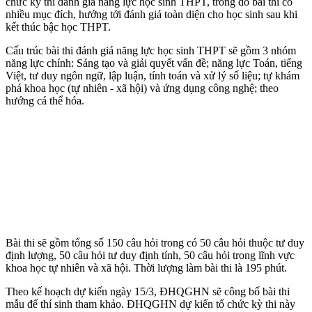
chức kỳ thi đánh giá năng lực học sinh THPT, trong đó bài thi có
nhiều mục đích, hướng tới đánh giá toàn diện cho học sinh sau khi
kết thúc bậc học THPT.
Cấu trúc bài thi đánh giá năng lực học sinh THPT sẽ gồm 3 nhóm
năng lực chính: Sáng tạo và giải quyết vấn đề; năng lực Toán, tiếng
Việt, tư duy ngôn ngữ, lập luận, tính toán và xử lý số liệu; tự khám
phá khoa học (tự nhiên - xã hội) và ứng dụng công nghệ; theo
hướng cá thể hóa.
Bài thi sẽ gồm tổng số 150 câu hỏi trong có 50 câu hỏi thuộc tư duy
định lượng, 50 câu hỏi tư duy định tính, 50 câu hỏi trong lĩnh vực
khoa học tự nhiên và xã hội. Thời lượng làm bài thi là 195 phút.
Theo kế hoạch dự kiến ngày 15/3, ĐHQGHN sẽ công bố bài thi
mẫu để thí sinh tham khảo. ĐHQGHN dự kiến tổ chức kỳ thi này