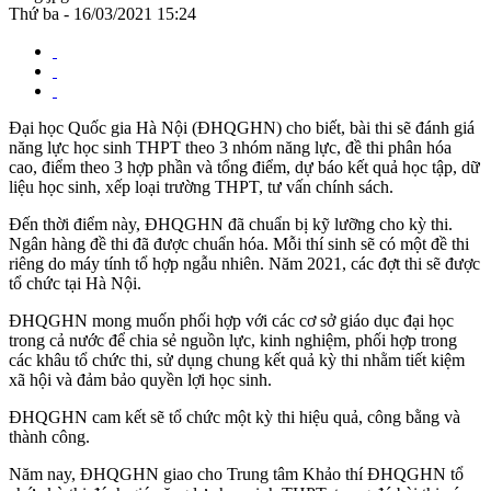
Thứ ba - 16/03/2021 15:24
Đại học Quốc gia Hà Nội (ĐHQGHN) cho biết, bài thi sẽ đánh giá
năng lực học sinh THPT theo 3 nhóm năng lực, đề thi phân hóa
cao, điểm theo 3 hợp phần và tổng điểm, dự báo kết quả học tập, dữ
liệu học sinh, xếp loại trường THPT, tư vấn chính sách.
Đến thời điểm này, ĐHQGHN đã chuẩn bị kỹ lưỡng cho kỳ thi.
Ngân hàng đề thi đã được chuẩn hóa. Mỗi thí sinh sẽ có một đề thi
riêng do máy tính tổ hợp ngẫu nhiên. Năm 2021, các đợt thi sẽ được
tổ chức tại Hà Nội.
ĐHQGHN mong muốn phối hợp với các cơ sở giáo dục đại học
trong cả nước để chia sẻ nguồn lực, kinh nghiệm, phối hợp trong
các khâu tổ chức thi, sử dụng chung kết quả kỳ thi nhằm tiết kiệm
xã hội và đảm bảo quyền lợi học sinh.
ĐHQGHN cam kết sẽ tổ chức một kỳ thi hiệu quả, công bằng và
thành công.
Năm nay, ĐHQGHN giao cho Trung tâm Khảo thí ĐHQGHN tổ