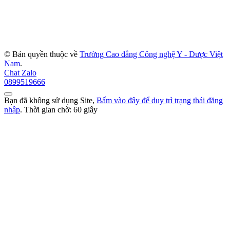
© Bản quyền thuộc về
Trường Cao đẳng Công nghệ Y - Dược Việt
Nam
.
Chat Zalo
0899519666
Bạn đã không sử dụng Site,
Bấm vào đây để duy trì trạng thái đăng
nhập
. Thời gian chờ:
60
giây