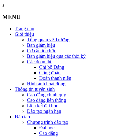
s
MENU
Trang chủ
Giới thiệu
Tổng quan về Trường
Ban giám hiệu
Cơ cấu tổ chức
Ban giám hiệu qua các thời kỳ
Các đoàn thể
Chi bộ Đảng
Công đoàn
Đoàn thanh niên
Hình ảnh hoạt động
Thông tin tuyển sinh
Cao đẳng chính quy
Cao đẳng liên thông
Liên kết đại học
Đào tạo ngắn hạn
Đào tạo
Chương trình đào tạo
Đại học
Cao đẳng