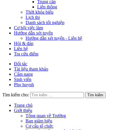
Trung cấp
Liên thông
Thời khóa biểu
Lịch thi
Danh sách tốt nghiệp
Cơ hội việc làm
Hướng dẫn xét tuyển
Hướng dẫn xét tuyển - Liên hệ
Hỏi & đáp
Liên hệ
Tra cứu điểm
Đối tác
Tài liệu tham khảo
Cẩm nang
Sinh viên
Phụ huynh
Tìm kiếm cho:
Trang chủ
Giới thiệu
Tổng quan về Trường
Ban giám hiệu
Cơ cấu tổ chức