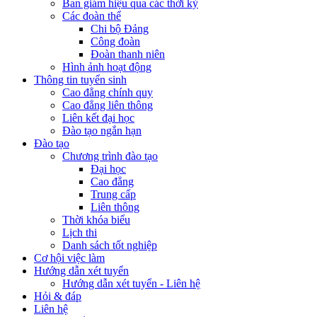
Ban giám hiệu qua các thời kỳ
Các đoàn thể
Chi bộ Đảng
Công đoàn
Đoàn thanh niên
Hình ảnh hoạt động
Thông tin tuyển sinh
Cao đẳng chính quy
Cao đẳng liên thông
Liên kết đại học
Đào tạo ngắn hạn
Đào tạo
Chương trình đào tạo
Đại học
Cao đẳng
Trung cấp
Liên thông
Thời khóa biểu
Lịch thi
Danh sách tốt nghiệp
Cơ hội việc làm
Hướng dẫn xét tuyển
Hướng dẫn xét tuyển - Liên hệ
Hỏi & đáp
Liên hệ