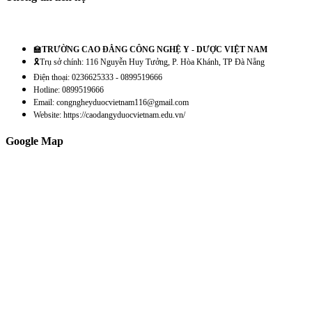
🏫
TRƯỜNG CAO ĐẲNG CÔNG NGHỆ Y - DƯỢC VIỆT NAM
🎗️Trụ sở chính: 116 Nguyễn Huy Tưởng, P. Hòa Khánh, TP Đà Nẵng
Điện thoại: 0236625333 - 0899519666
Hotline: 0899519666
Email: congngheyduocvietnam116@gmail.com
Website: https://caodangyduocvietnam.edu.vn/
Google Map