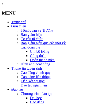
s
MENU
Trang chủ
Giới thiệu
Tổng quan về Trường
Ban giám hiệu
Cơ cấu tổ chức
Ban giám hiệu qua các thời kỳ
Các đoàn thể
Chi bộ Đảng
Công đoàn
Đoàn thanh niên
Hình ảnh hoạt động
Thông tin tuyển sinh
Cao đẳng chính quy
Cao đẳng liên thông
Liên kết đại học
Đào tạo ngắn hạn
Đào tạo
Chương trình đào tạo
Đại học
Cao đẳng