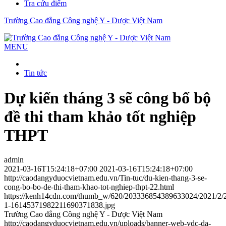
Tra cứu điểm
Trường Cao đẳng Công nghệ Y - Dược Việt Nam
MENU
Tin tức
Dự kiến tháng 3 sẽ công bố bộ
đề thi tham khảo tốt nghiệp
THPT
admin
2021-03-16T15:24:18+07:00
2021-03-16T15:24:18+07:00
http://caodangyduocvietnam.edu.vn/Tin-tuc/du-kien-thang-3-se-
cong-bo-bo-de-thi-tham-khao-tot-nghiep-thpt-22.html
https://kenh14cdn.com/thumb_w/620/203336854389633024/2021/2/2
1-16145371982211690371838.jpg
Trường Cao đẳng Công nghệ Y - Dược Việt Nam
http://caodangyduocvietnam.edu.vn/uploads/banner-web-ydc-da-