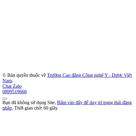
© Bản quyền thuộc về
Trường Cao đẳng Công nghệ Y - Dược Việt
Nam
.
Chat Zalo
0899519666
Bạn đã không sử dụng Site,
Bấm vào đây để duy trì trạng thái đăng
nhập
. Thời gian chờ:
60
giây