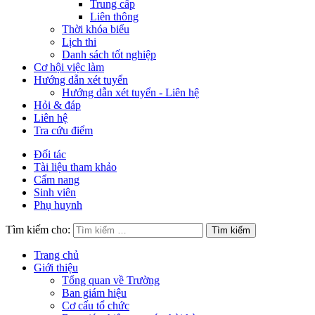
Trung cấp
Liên thông
Thời khóa biểu
Lịch thi
Danh sách tốt nghiệp
Cơ hội việc làm
Hướng dẫn xét tuyển
Hướng dẫn xét tuyển - Liên hệ
Hỏi & đáp
Liên hệ
Tra cứu điểm
Đối tác
Tài liệu tham khảo
Cẩm nang
Sinh viên
Phụ huynh
Tìm kiếm cho:
Trang chủ
Giới thiệu
Tổng quan về Trường
Ban giám hiệu
Cơ cấu tổ chức