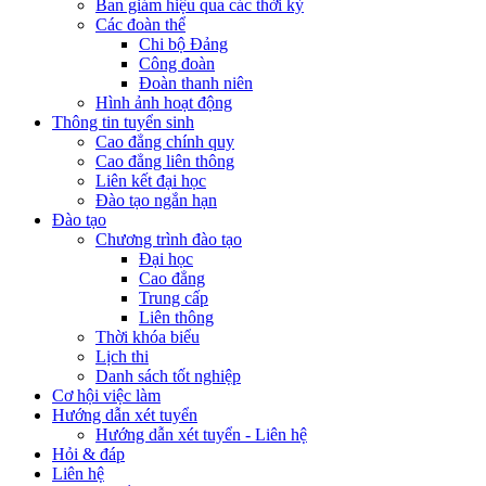
Ban giám hiệu qua các thời kỳ
Các đoàn thể
Chi bộ Đảng
Công đoàn
Đoàn thanh niên
Hình ảnh hoạt động
Thông tin tuyển sinh
Cao đẳng chính quy
Cao đẳng liên thông
Liên kết đại học
Đào tạo ngắn hạn
Đào tạo
Chương trình đào tạo
Đại học
Cao đẳng
Trung cấp
Liên thông
Thời khóa biểu
Lịch thi
Danh sách tốt nghiệp
Cơ hội việc làm
Hướng dẫn xét tuyển
Hướng dẫn xét tuyển - Liên hệ
Hỏi & đáp
Liên hệ