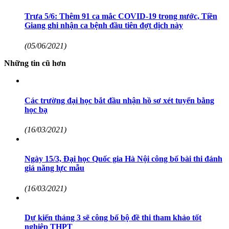
Trưa 5/6: Thêm 91 ca mắc COVID-19 trong nước, Tiền
Giang ghi nhận ca bệnh đầu tiên đợt dịch này
(05/06/2021)
Những tin cũ hơn
Các trường đại học bắt đầu nhận hồ sơ xét tuyển bằng
học bạ
(16/03/2021)
Ngày 15/3, Đại học Quốc gia Hà Nội công bố bài thi đánh
giá năng lực mẫu
(16/03/2021)
Dự kiến tháng 3 sẽ công bố bộ đề thi tham khảo tốt
nghiệp THPT