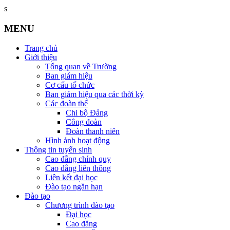
s
MENU
Trang chủ
Giới thiệu
Tổng quan về Trường
Ban giám hiệu
Cơ cấu tổ chức
Ban giám hiệu qua các thời kỳ
Các đoàn thể
Chi bộ Đảng
Công đoàn
Đoàn thanh niên
Hình ảnh hoạt động
Thông tin tuyển sinh
Cao đẳng chính quy
Cao đẳng liên thông
Liên kết đại học
Đào tạo ngắn hạn
Đào tạo
Chương trình đào tạo
Đại học
Cao đẳng