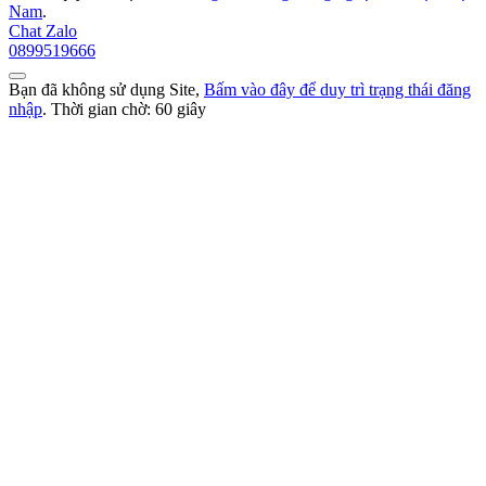
Nam
.
Chat Zalo
0899519666
Bạn đã không sử dụng Site,
Bấm vào đây để duy trì trạng thái đăng
nhập
. Thời gian chờ:
60
giây