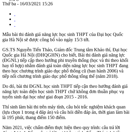
Thứ ba - 16/03/2021 15:26
Mẫu bài thi đánh giá năng lực học sinh THPT của Đại học Quốc
gia Hà Nội sẽ được công bố vào ngày 15/3 tới.
GS.TS Nguyễn Tiến Thảo, Giám đốc Trung tâm Khảo thí, Đại học
Quốc gia Hà Nội (ĐHQGHN) cho biết, Bài thi đánh giá năng lực
(ĐGNL) tiếp cập theo hướng phi truyền thống (học và thi theo khối
hay tổ hợp) nhằm đánh giá toàn diện năng lực học sinh THPT đang
theo học chương trình giáo dục phổ thông cũ (ban hành 2006) và
tiếp nối chương trình giáo dục phổ thông tổng thể (năm 2018).
Do đó, bài thi ĐGNL học sinh THPT tiếp cận theo hướng đánh giá
năng lực toàn diện học sinh THPT chứ không đơn thuần phục vụ
tuyển sinh đại học như giai đoạn 2015 - 2016.
Thí sinh làm bài thi trên máy tính, câu hỏi trắc nghiệm khách quan
(lựa chọn 1 trong 4 đáp án) và câu hỏi điền đáp án, thời gian làm bài
là 195 phút, thang điểm 150 điểm.
Năm 2021, việc chấm điểm thực hiện theo quy trình: câu trả lời