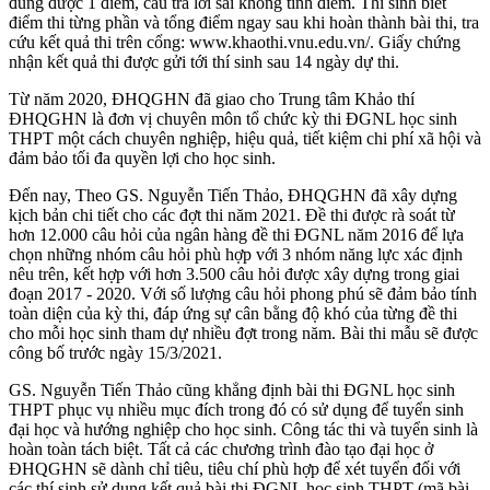
đúng được 1 điểm, câu trả lời sai không tính điểm. Thí sinh biết
điểm thi từng phần và tổng điểm ngay sau khi hoàn thành bài thi, tra
cứu kết quả thi trên cổng: www.khaothi.vnu.edu.vn/. Giấy chứng
nhận kết quả thi được gửi tới thí sinh sau 14 ngày dự thi.
Từ năm 2020, ĐHQGHN đã giao cho Trung tâm Khảo thí
ĐHQGHN là đơn vị chuyên môn tổ chức kỳ thi ĐGNL học sinh
THPT một cách chuyên nghiệp, hiệu quả, tiết kiệm chi phí xã hội và
đảm bảo tối đa quyền lợi cho học sinh.
Đến nay, Theo GS. Nguyễn Tiến Thảo, ĐHQGHN đã xây dựng
kịch bản chi tiết cho các đợt thi năm 2021. Đề thi được rà soát từ
hơn 12.000 câu hỏi của ngân hàng đề thi ĐGNL năm 2016 để lựa
chọn những nhóm câu hỏi phù hợp với 3 nhóm năng lực xác định
nêu trên, kết hợp với hơn 3.500 câu hỏi được xây dựng trong giai
đoạn 2017 - 2020. Với số lượng câu hỏi phong phú sẽ đảm bảo tính
toàn diện của kỳ thi, đáp ứng sự cân bằng độ khó của từng đề thi
cho mỗi học sinh tham dự nhiều đợt trong năm. Bài thi mẫu sẽ được
công bố trước ngày 15/3/2021.
GS. Nguyễn Tiến Thảo cũng khẳng định bài thi ĐGNL học sinh
THPT phục vụ nhiều mục đích trong đó có sử dụng để tuyển sinh
đại học và hướng nghiệp cho học sinh. Công tác thi và tuyển sinh là
hoàn toàn tách biệt. Tất cả các chương trình đào tạo đại học ở
ĐHQGHN sẽ dành chỉ tiêu, tiêu chí phù hợp để xét tuyển đối với
các thí sinh sử dụng kết quả bài thi ĐGNL học sinh THPT (mã bài