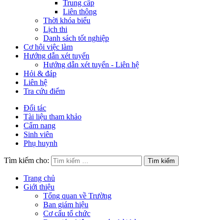
Trung cấp
Liên thông
Thời khóa biểu
Lịch thi
Danh sách tốt nghiệp
Cơ hội việc làm
Hướng dẫn xét tuyển
Hướng dẫn xét tuyển - Liên hệ
Hỏi & đáp
Liên hệ
Tra cứu điểm
Đối tác
Tài liệu tham khảo
Cẩm nang
Sinh viên
Phụ huynh
Tìm kiếm cho:
Trang chủ
Giới thiệu
Tổng quan về Trường
Ban giám hiệu
Cơ cấu tổ chức