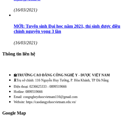
(16/03/2021)
MỚI: Tuyển sinh Đại học năm 2021, thí sinh được điều
chỉnh nguyện vọng 3 lần
(16/03/2021)
Thông tin liên hệ
🏫
TRƯỜNG CAO ĐẲNG CÔNG NGHỆ Y - DƯỢC VIỆT NAM
🎗️Trụ sở chính: 116 Nguyễn Huy Tưởng, P. Hòa Khánh, TP Đà Nẵng
Điện thoại: 0236625333 - 0899519666
Hotline: 0899519666
Email: congngheyduocvietnam116@gmail.com
Website: https://caodangyduocvietnam.edu.vn/
Google Map